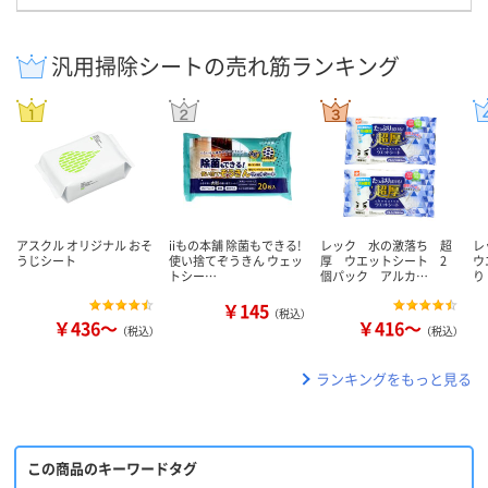
汎用掃除シートの売れ筋ランキング
アスクル オリジナル おそ
iiもの本舗 除菌もできる!
レック 水の激落ち 超
レ
うじシート
使い捨てぞうきん ウェッ
厚 ウエットシート 2
ウ
トシー…
個パック アルカ…
り
￥145
（税込）
￥436～
￥416～
（税込）
（税込）
ランキングをもっと見る
この商品のキーワードタグ