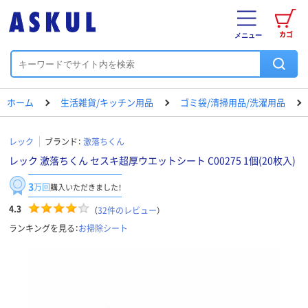
カゴ
メニュー
ホーム
生活雑貨/キッチン用品
ゴミ袋/清掃用品/洗濯用品
レック
ブランド：
激落ちくん
レック 激落ちくん セスキ超厚ウエットシート C00275 1個(20枚入)
3
万回
購入いただきました！
4.3
（
32
件のレビュー
）
ランキングを見る：
お掃除シート