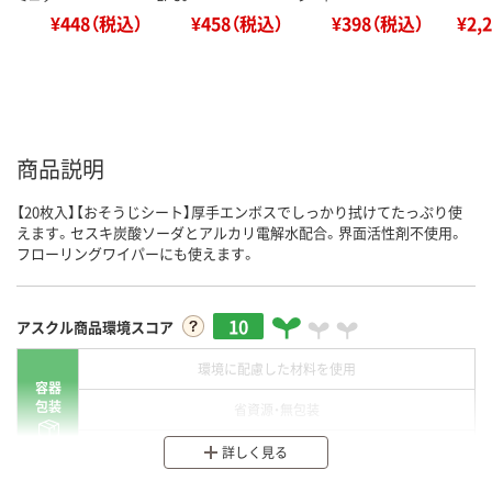
¥448（税込）
¥458（税込）
¥398（税込）
¥2,
商品説明
【20枚入】【おそうじシート】厚手エンボスでしっかり拭けてたっぷり使
えます。セスキ炭酸ソーダとアルカリ電解水配合。界面活性剤不使用。
フローリングワイパーにも使えます。
10
アスクル商品環境スコア
環境に配慮した材料を使用
容器
包装
省資源・無包装
分別・リサイクルしやすい設計
詳しく見る