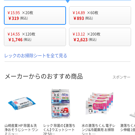
￥15.95
×20枚
￥14.89
×60枚
￥319
￥893
(税込)
(税込)
￥14.55
×120枚
￥13.12
×200枚
￥1,746
￥2,623
(税込)
(税込)
レックのお掃除シートを全て見る
メーカーからのおすすめ商品
スポンサー
山崎産業 HP 除菌＆洗
レック 除菌の【激落ち
水の激落ちくん 電子レ
激落ちく
浄おそうじシート ワン
くん】ウエットシート
ンジ&冷蔵庫用 お掃除
シ伸縮 1
ミニッ…
2P S0…
シート …