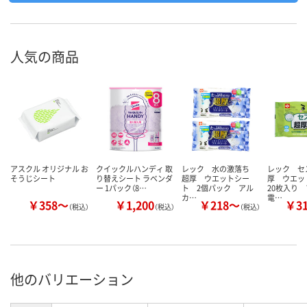
人気の商品
アスクル オリジナル お
クイックルハンディ 取
レック 水の激落ち
レック セ
そうじシート
り替えシート ラベンダ
超厚 ウエットシー
厚 ウエ
ー 1パック（8…
ト 2個パック アル
20枚入り
カ…
電…
￥358～
￥1,200
￥218～
￥3
（税込）
（税込）
（税込）
他のバリエーション