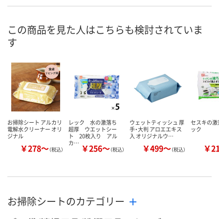
数量
数量
数量
この商品を見た人はこちらも検討されていま
す
カゴへ
カゴへ
カ
お掃除シート アルカリ
レック 水の激落ち
ウェットティッシュ 厚
セスキの激
電解水クリーナー オリ
超厚 ウエットシー
手・大判 アロエエキス
ック
ジナル
ト 20枚入り アル
入 オリジナルウ…
カ…
￥278～
￥256～
￥499～
￥2
（税込）
（税込）
（税込）
お掃除シートのカテゴリー