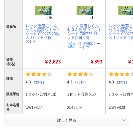
レック 激落ちくん
レック 激落ちくん
レック 激落
商品名
セスキ超厚ウエット
セスキ超厚ウエット
セスキ超厚ウ
シート C00275 20枚
シート C00275 1セ
シート C0027
入 1セット（1個
ット(1個×3)
入 1セット（1
×10）
汎用掃除シー
ト 4 位
価格
￥2,623
￥893
￥1
(税込)
評価
4.3
4.3
4.3
（
32件
）
（
32件
）
（
32件
）
1セット（1個×10）
1セット（1個×3）
1セット（1個×
販売単位
お申込番
UW19827
2542259
UW19828
号
詳しく見る
あり
あり
あり
在庫
8月10日（月）
8月10日（月）
8月10日（月）
お届け日