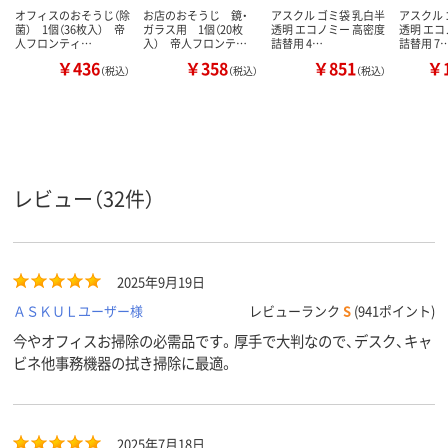
オフィスのおそうじ（除
お店のおそうじ 鏡・
アスクル ゴミ袋 乳白半
アスクル 
菌） 1個（36枚入） 帝
ガラス用 1個（20枚
透明 エコノミー 高密度
透明 エコ
人フロンティ…
入） 帝人フロンテ…
詰替用 4…
詰替用 7
￥436
￥358
￥851
￥1
（税込）
（税込）
（税込）
レビュー（32件）
2025年9月19日
ＡＳＫＵＬユーザー様
レビューランク
S
(941ポイント)
今やオフィスお掃除の必需品です。厚手で大判なので、デスク、キャ
ビネ他事務機器の拭き掃除に最適。
2025年7月18日