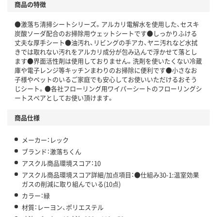
商品の特徴
●激落ち清掃シートシリーズ。アルカリ電解水を使用した、セスキ
炭酸ソーダ配合のお掃除用ウェットシートです●しっかりふける
丈夫な厚手シート●油汚れ、リビングの手アカ、ヤニ汚れなど水拭
きでは取れない汚れをアルカリ成分が包み込んで浮かせて落とし
ます●界面活性剤は使用しておりません。洗剤を使いたくない冷蔵
庫や電子レンジ等キッチンまわりのお掃除に便利です●小さなお
子様やペットのいるご家庭でも安心してお使いいただけるおそう
じシート。●各社フローリング用ワイパーシートのフローリングシ
ートスペアとしてお使い頂けます。
商品仕様
メーカー：レック
ブランド：激落ちくん
アスクル商品環境スコア：10
アスクル商品環境スコア詳細/加点項目：●仕組み30-1:温室効果
ガスの削減に取り組んでいる(10点)
カラー：緑
材質：レーヨン、ポリエステル