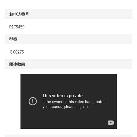
環境に配慮した材料を使用
商品
お申込番号
本体
省資源・省エネ・節水
P175459
分別・リサイクルしやすい設計
型番
独自の回収スキームがある
仕組
Ｃ00275
アスクルで資源循環している
関連動画
温室効果ガスなどの削減
この商品の環境配慮ポイントです。下記商品詳細「
アスクル商品環境スコア詳細／加点項目
」で確認できます。