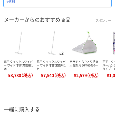
#便利
メーカーからのおすすめ商品
スポンサー
花王 クイックルワイパ
花王 クイックルワイパ
テラモト ちりとり捨楽
花王 ク
ー ワイド 本体 業務用 1
ー ワイド 本体 業務用 1
大 屋外用 DP466030…
パーハン
本
セ…
タイプ 
¥3,780（税込）
¥7,540（税込）
¥2,579（税込）
¥1,
一緒に購入する