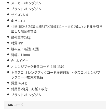
メーカー：キングジム
ブランド：キングジム
サイズ：Ａ４
向き：ヨコ
寸法：縦245（393）×横317×背幅111mm※（）内はハンドルを引き
出した場合の寸法
耐荷重：約5kg
材質：PP
組み立て/成型：成型
背幅：111mm
色：ネイビー
オレンジブック発注コード：145-1370
トラスコ オレンジブックコード検索対象：トラスコ オレンジブ
ックコード検索対象品
質量：484ｇ
付属品：背見出し紙１枚付
ブランド：キングジム
JANコード