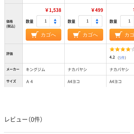
￥1,538
￥499
数量
数量
数量
価格
(税込)
カゴへ
カゴへ
カ
評価
4.2
（
5件
）
キングジム
ナカバヤシ
ナカバヤシ
メーカー
Ａ４
A4ヨコ
A4ヨコ
サイズ
ネイビー系
クリア(透明・半透明)
ホワイト系
カラーグ
ループ
系、ホワイト系
111
背幅
レビュー（0件）
ヨコ
向き