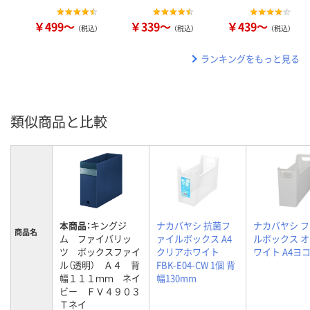
￥499～
￥339～
￥439～
（税込）
（税込）
（税込）
ランキングをもっと見る
類似商品と比較
本商品：
キングジ
ナカバヤシ 抗菌フ
ナカバヤシ 
商品名
ム ファイバリッ
ァイルボックス A4
ルボックス 
ツ ボックスファイ
クリアホワイト
ワイト A4ヨ
ル（透明） Ａ４ 背
FBK-E04-CW 1個 背
幅１１１ｍｍ ネイ
幅130mm
ビー ＦＶ４９０３
Ｔネイ