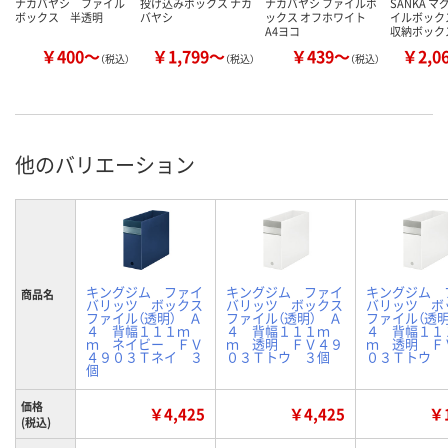
ナカバヤシ ファイル
投げ込みボックス ナカ
ナカバヤシ ファイルボ
SANKA 
ボックス 半透明
バヤシ
ックス オフホワイト
イルボック
A4ヨコ
収納ボック
￥400～
￥1,799～
￥439～
￥2,0
（税込）
（税込）
（税込）
他のバリエーション
キングジム ファイ
キングジム ファイ
キングジム 
商品名
バリッツ ボックス
バリッツ ボックス
バリッツ ボ
ファイル（透明） Ａ
ファイル（透明） Ａ
ファイル（透明
４ 背幅１１１ｍ
４ 背幅１１１ｍ
４ 背幅１１
ｍ ネイビー ＦＶ
ｍ 透明 ＦＶ４９
ｍ 透明 Ｆ
４９０３Ｔネイ ３
０３Ｔトウ ３個
０３Ｔトウ
個
価格
￥4,425
￥4,425
￥1
(税込)