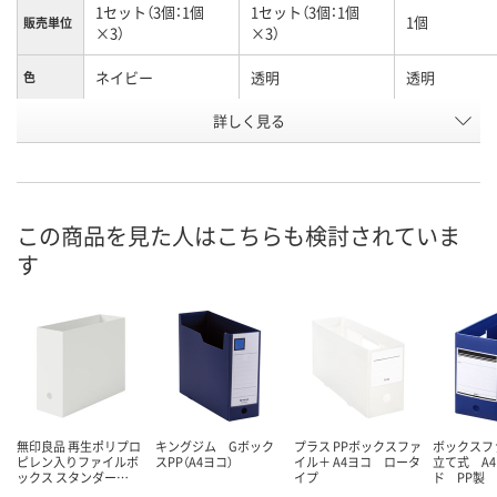
1セット（3個：1個
1セット（3個：1個
1個
販売単位
×3）
×3）
ネイビー
透明
透明
色
お申込番
詳しく見る
P238141
P238142
P207408
号
1点
入荷待ち
2点
在庫
ご注文後、お届けに
この商品を見た人はこちらも検討されていま
8月11日（火）
ついてご連絡いたし
8月11日（火）
お届け日
す
ます
数量
数量
数量
カゴへ
カゴへ
カ
無印良品 再生ポリプロ
キングジム Gボック
プラス PPボックスファ
ボックスフ
ピレン入りファイルボ
スPP（A4ヨコ）
イル＋ A4ヨコ ロータ
立て式 A
ックス スタンダー…
イプ
ド PP製