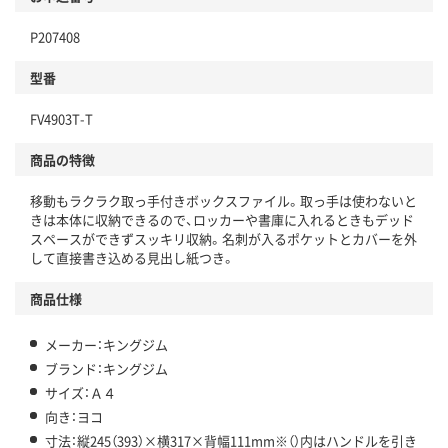
P207408
型番
FV4903T-T
商品の特徴
移動もラクラク取っ手付きボックスファイル。取っ手は使わないと
きは本体に収納できるので、ロッカーや書庫に入れるときもデッド
スペースができずスッキリ収納。名刺が入るポケットとカバーを外
して直接書き込める見出し紙つき。
商品仕様
メーカー：キングジム
ブランド：キングジム
サイズ：Ａ４
向き：ヨコ
寸法：縦245（393）×横317×背幅111mm※（）内はハンドルを引き