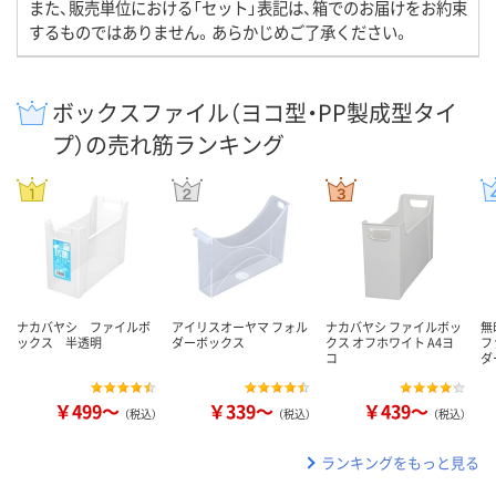
また、販売単位における「セット」表記は、箱でのお届けをお約束
するものではありません。あらかじめご了承ください。
ボックスファイル（ヨコ型・PP製成型タイ
プ）の売れ筋ランキング
ナカバヤシ ファイルボ
アイリスオーヤマ フォル
ナカバヤシ ファイルボッ
無
ックス 半透明
ダーボックス
クス オフホワイト A4ヨ
フ
コ
ダ
￥499～
￥339～
￥439～
（税込）
（税込）
（税込）
ランキングをもっと見る