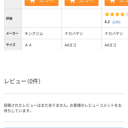
カゴへ
カゴへ
カ
評価
4.2
（
5件
）
キングジム
ナカバヤシ
ナカバヤシ
メーカー
Ａ４
A4ヨコ
A4ヨコ
サイズ
クリア(透明)系
クリア(透明・半透明)
ホワイト系
カラーグ
ループ
系、ホワイト系
111
背幅
レビュー（0件）
ヨコ
向き
484ｇ
質量
投稿されたレビューはまだありません。お客様のレビューコメントをお
待ちしています。