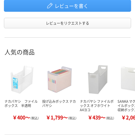
レビューを書く
レビューをリクエストする
人気の商品
ナカバヤシ ファイル
投げ込みボックス ナカ
ナカバヤシ ファイルボ
SANKA 
ボックス 半透明
バヤシ
ックス オフホワイト
イルボック
A4ヨコ
収納ボック
￥400～
￥1,799～
￥439～
￥2,0
（税込）
（税込）
（税込）