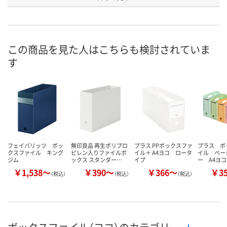
号
1点
4点
入荷待ち
在庫
ご注文後、お
この商品を見た人はこちらも検討されていま
8月11日（火）
8月11日（火）
ついてご連絡
お届け日
す
ます
数量
数量
数量
カゴへ
カゴへ
カ
フェイバリッツ ボッ
無印良品 再生ポリプロ
プラス PPボックスファ
プラス ボ
クスファイル キング
ピレン入りファイルボ
イル＋ A4ヨコ ロータ
イル ベー
ジム
ックス スタンダー…
イプ
ー A4ヨコ
￥1,538～
￥390～
￥366～
￥3
（税込）
（税込）
（税込）