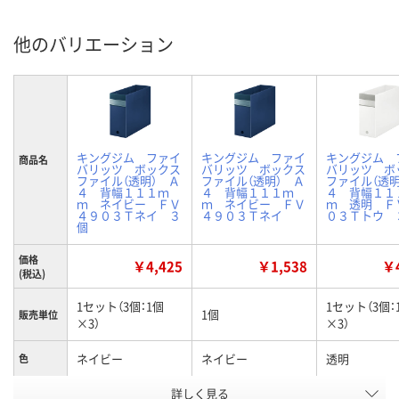
他のバリエーション
キングジム ファイ
キングジム ファイ
キングジム 
商品名
バリッツ ボックス
バリッツ ボックス
バリッツ ボ
ファイル（透明） Ａ
ファイル（透明） Ａ
ファイル（透明
４ 背幅１１１ｍ
４ 背幅１１１ｍ
４ 背幅１１
ｍ ネイビー ＦＶ
ｍ ネイビー ＦＶ
ｍ 透明 Ｆ
４９０３Ｔネイ ３
４９０３Ｔネイ
０３Ｔトウ 
個
価格
￥4,425
￥1,538
￥4
(税込)
1セット（3個：1個
1セット（3個：
1個
販売単位
×3）
×3）
ネイビー
ネイビー
透明
色
お申込番
詳しく見る
P238141
P207406
P238142