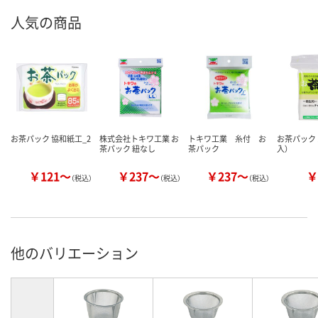
人気の商品
お茶パック 協和紙工_2
株式会社トキワ工業 お
トキワ工業 糸付 お
お茶パック 
茶パック 紐なし
茶パック
入）
￥121～
￥237～
￥237～
￥
（税込）
（税込）
（税込）
他のバリエーション