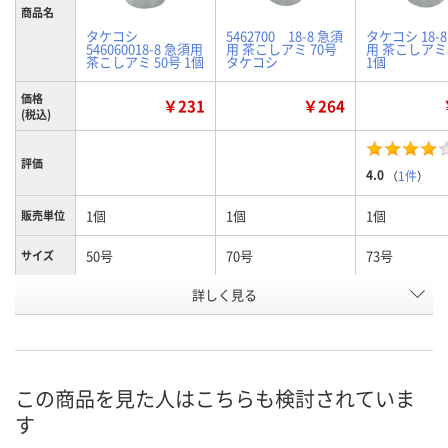
商品名
タケコシ
5462700 18-8 急須
タケコシ 18-
546060018-8 急須用
用 茶こしアミ 70号
用 茶こしアミ 
茶こしアミ 50号 1個
タケコシ
1個
価格
￥231
￥264
(税込)
評価
4.0
（
1件
）
1個
1個
1個
販売単位
50号
70号
73号
サイズ
お申込番
詳しく見る
P210062
P211040
P211218
号
3点
あり
あり
在庫
8月8日（土）
8月8日（土）
8月8日（土）
お届け日
この商品を見た人はこちらも検討されていま
す
数量
数量
数量