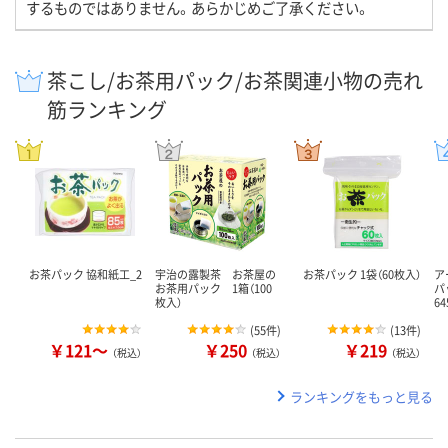
するものではありません。あらかじめご了承ください。
茶こし/お茶用パック/お茶関連小物の売れ
筋ランキング
お茶パック 協和紙工_2
宇治の露製茶 お茶屋の
お茶パック 1袋（60枚入）
ア
お茶用パック 1箱（100
パッ
枚入）
6
(
55件
)
(
13件
)
￥121～
￥250
￥219
（税込）
（税込）
（税込）
ランキングをもっと見る