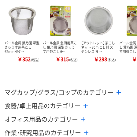
カゴへ
カゴへ
カ
パール金属 葉乃園 深型
パール金属 急須用茶こ
【アウトレット】茶こし
パール金属
きゅうす用茶こし
し 葉乃園 深型 きゅう
ネット 7cm こし器 ス
し 葉乃園 
62mm 497…
す用茶こし 6…
テンレス 食…
す用茶こし 
￥352
￥315
￥298
￥
（税込）
（税込）
（税込）
マグカップ/グラス/コップのカテゴリー
食器/卓上用品のカテゴリー
オフィス用品のカテゴリー
作業・研究用品のカテゴリー