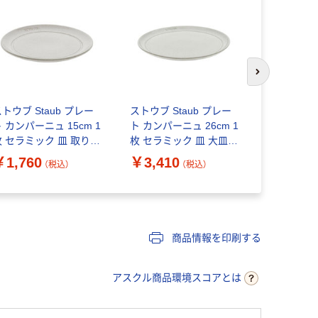
次のスライド
トウブ Staub プレー
ストウブ Staub プレー
ストウブ St
 カンパーニュ 15cm 1
ト カンパーニュ 26cm 1
ト カンパーニ
枚 セラミック 皿 取り皿
枚 セラミック 皿 大皿
枚 セラミッ
陶器 電子レンジ対応
陶器 電子レンジ対応
ト皿 陶器
￥1,760
￥3,410
￥2,420
（税込）
（税込）
【日本正規販売品】
【日本正規販売品】
応 【日本正
0508-025
40508-028
40508-026
商品情報を印刷する
アスクル商品環境スコアとは