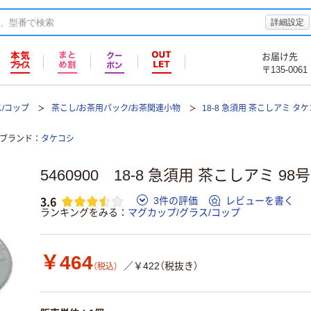
詳細設定
お届け先
〒135-0061
/コップ
茶こし/お茶用パック/お茶関連小物
18-8 急須用 茶こしアミ タ
ブランド
タケコシ
5460900 18-8 急須用 茶こしアミ 98
3.6
3件の評価
レビューを書く
ランキングをみる
マグカップ/グラス/コップ
￥464
／￥422（税抜き）
（税込）