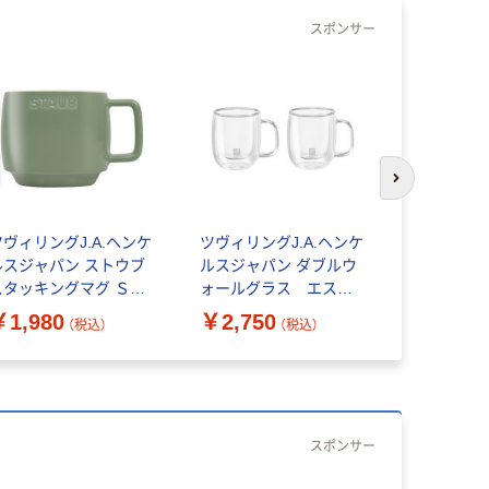
スポンサー
次のスライド
ツヴィリングJ.A.ヘンケ
ツヴィリングJ.A.ヘンケ
ストウブ St
ルスジャパン ストウブ
ルスジャパン ダブルウ
ンパーニュ 3
スタッキングマグ Ｓ
ォールグラス エスプ
セラミック
50ml ユーカリ レンジ
レッソ80ml 2個セット
ンジ対応 
￥1,980
￥2,750
￥2,750
（税込）
（税込）
カップ 食洗機 1個
ハンドル レンジ 耐熱 1
品】 40508-
個
スポンサー