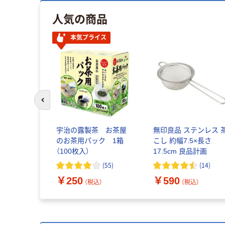
人気の商品
本気プライス
前のスライドへ
宇治の露製茶 お茶屋
無印良品 ステンレス 
のお茶用パック 1箱
こし 約幅7.5×長さ
（100枚入）
17.5cm 良品計画
(
55
)
(
14
)
￥250
￥590
（税込）
（税込）