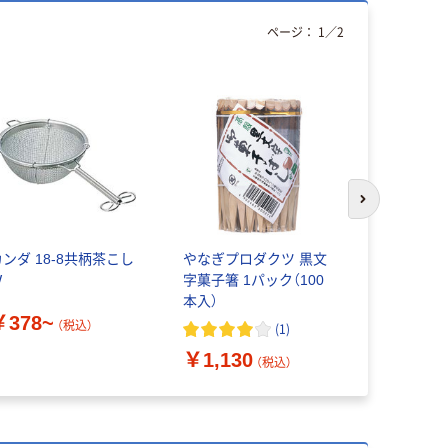
ページ：
1
／
2
本気プ
次のスライド
カンダ 18-8共柄茶こし
やなぎプロダクツ 黒文
宇治の露製
W
字菓子箸 1パック（100
お茶用パック
本入）
枚：100枚
￥378~
（税込）
(
1
)
￥1,130
￥2,760
（税込）