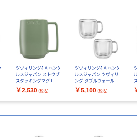
ケ
ツヴィリングJ.A.ヘンケ
ツヴィリングJ.A.ヘンケ
ウ
ルスジャパン ストウブ
ルスジャパン ツヴィリ
レ
スタッキングマグ L
ング ダブルウォール グ
 レ
475ml ユーカリ レンジ
ラス カプチーノ 450ml
2
￥2,530
￥5,100
（税込）
（税込）
カップ 食洗機 1個
2pcs セット 1セット