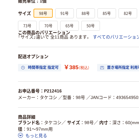
販売単位：1個
98号
91号
88号
85号
82号
サイズ
73号
70号
65号
50号
この商品のバリエーション
「サイズ」違いで 全11商品 あります。
すべてのバリエーショ
配送オプション
￥385
時間帯指定 指定可
置き場所指定 利用
（税込）
お申込番号：P212416
メーカー：タケコシ
／型番：98号
／JANコード：493654950
商品詳細
ブランド名
タケコシ
／
サイズ
98号
／
内寸
深さ：60(mm
径
91～97mm用
もっと見る