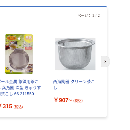
ページ：
1
／
2
次のスライド
パール金属 急須用茶こ
西海陶器 クリーン茶こ
パール金属
し 葉乃園 深型 きゅうす
し
きゅうす用
茶こし 66 211550 1
62mm 497
￥907~
個（直送品）
1セット(1個
（税込）
￥315
￥1,733
品）
（税込）