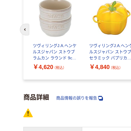
前のスライドへ
.A.ヘンケ
ツヴィリングJ.A.ヘンケ
ツヴィリングJ.A.ヘン
 ツヴィリ
ルスジャパン ストウブ
ルスジャパン ストウ
ミル 2pcs
ラムカン ラウンド 9cm
セラミック パプリカ
9ー857ー0
2個セット アイボリー
コット イエロー レン
￥4,620
￥4,840
（税込）
（税込）
（税込）
入）
皿 器 耐熱 1個
オーブン 1個
商品詳細
商品情報の誤りを報告