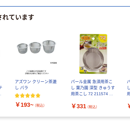
されています
アズワン クリーン茶漉
パール金属 急須用茶こ
テ
し バラ
し 葉乃園 深型 きゅうす
本
用茶こし 72 211574 1
用
1個
個（直送品）
￥193~
￥331
（税込）
（税込）