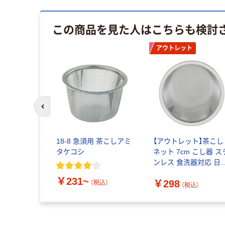
この商品を見た人はこちらも検討
アウトレット
前のスライドへ
18-8 急須用 茶こしアミ
【アウトレット】茶こし
タケコシ
ネット 7cm こし器 ス
ンレス 食洗器対応 日
製 KHS 000DH7338 
￥231~
￥298
貝印
（税込）
（税込）