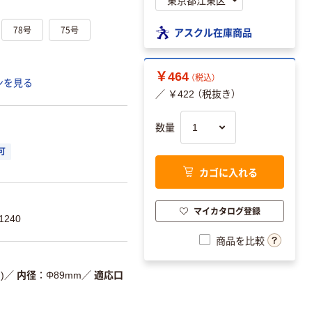
78号
75号
アスクル在庫商品
￥464
（税込）
ンを見る
／ ￥422 （税抜き）
数量
可
カゴに入れる
マイカタログ登録
1240
商品を比較
)
／
内径
Φ89mm
／
適応口