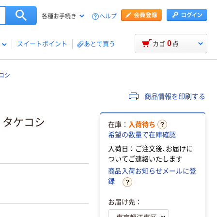
ヘルプ
各種お手続き
0
スイートポイント
あとで買う
カゴ
点
ケコシ
商品情報を印刷する
号 タケコシ
在庫：
入荷待ち
希望の数量で在庫確認
入荷日：ご注文後、お届けに
ついてご連絡いたします
商品入荷お知らせメールに登
録
お届け先：