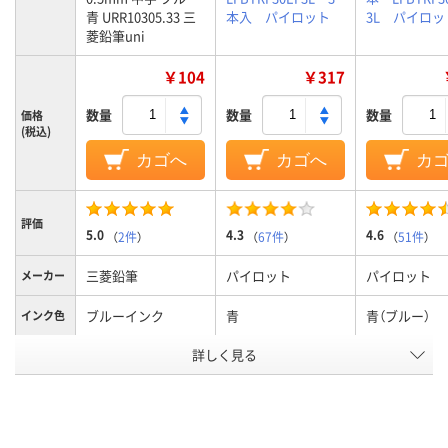
青 URR10305.33 三
本入 パイロット
3L パイロッ
菱鉛筆uni
￥104
￥317
数量
数量
数量
価格
(税込)
カゴへ
カゴへ
カ
評価
5.0
4.3
4.6
（
2件
）
（
67件
）
（
51件
）
三菱鉛筆
パイロット
パイロット
メーカー
ブルーインク
青
青（ブルー）
インク色
詳しく見る
0.5mm
0.5mm
0.38mm、0.
ボール径
アスクル
商品環境
45
40
スコア