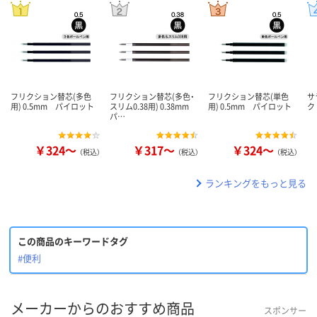
フリクション替芯(多色
フリクション替芯(多色・
フリクション替芯(単色
サ
用) 0.5mm パイロット
スリム0.38用) 0.38mm
用) 0.5mm パイロット
ク
パ…
￥324～
￥317～
￥324～
（税込）
（税込）
（税込）
ランキングをもっと見る
この商品のキーワードタグ
#便利
メーカーからのおすすめ商品
スポンサー