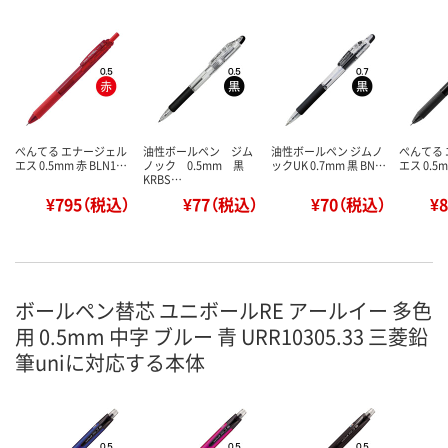
ぺんてる エナージェル
油性ボールペン ジム
油性ボールペン ジムノ
ぺんてる
エス 0.5mm 赤 BLN1…
ノック 0.5mm 黒
ックUK 0.7mm 黒 BN…
エス 0.5m
KRBS…
¥795（税込）
¥77（税込）
¥70（税込）
¥
ボールペン替芯 ユニボールRE アールイー 多色
用 0.5mm 中字 ブルー 青 URR10305.33 三菱鉛
筆uniに対応する本体