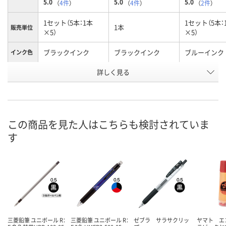
5.0
5.0
5.0
（
4件
）
（
4件
）
（
2件
）
1セット（5本：1本
1セット（5本：
1本
販売単位
×5）
×5）
ブラックインク
ブラックインク
ブルーインク
インク色
お申込番
詳しく見る
P238067
P218221
P238068
号
9点
あり
あり
在庫
8月8日（土）
8月8日（土）
8月8日（土）
お届け日
この商品を見た人はこちらも検討されていま
す
数量
数量
数量
カゴへ
カゴへ
カ
三菱鉛筆 ユニボール R：
三菱鉛筆 ユニボール R：
ゼブラ サラサクリッ
ヤマト エ