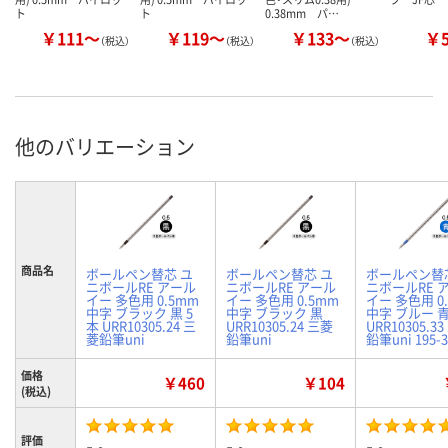
ト
ト
0.38mm パ…
￥111～
￥119～
￥133～
￥
（税込）
（税込）
（税込）
他のバリエーション
商品名
ボールペン替芯 ユ
ボールペン替芯 ユ
ボールペン替
ニボールRE アール
ニボールRE アール
ニボールRE 
イー 多色用 0.5mm
イー 多色用 0.5mm
イー 多色用 0
中字 ブラック 黒 5
中字 ブラック 黒
中字 ブルー 青
本 URR10305.24 三
URR10305.24 三菱
URR10305.3
菱鉛筆uni
鉛筆uni
鉛筆uni 195-3
価格
￥460
￥104
(税込)
評価