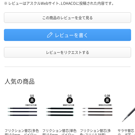
※
レビューはアスクルWebサイト、LOHACOに投稿された内容です。
この商品のレビューを全て見る
レビューを書く
レビューをリクエストする
人気の商品
フリクション替芯(多色
フリクション替芯(単色
フリクション替芯(多
サラサ替芯
用) 0.5mm パイロッ
用) 0.5mm パイロッ
色・スリム0.38用)
ク JF芯