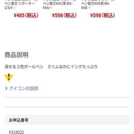
ペン替芯 リポーター
ペン替芯KNU黒 BN-
ペン替芯KNE黒 BN-
2/3/4…
KNU…
KNE…
¥485（税込）
¥598（税込）
¥598（税込）
商品説明
消せる３色ボールペン スリムなのにインクたっぷり
アイコンの説明
お申込番号
P218222