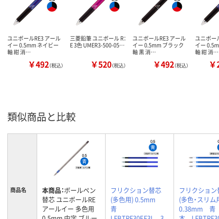
ユニボールRE3 アール
三菱鉛筆 ユニボール R：
ユニボールRE3 アール
ユニボール
イー 0.5mm ネイビー
E 3色 UMER3-500-05…
イー 0.5mm ブラック
イー 0.5
軸 紺 消…
軸 黒 消…
軸 紺 消…
￥492
￥520
￥492
￥2
（税込）
（税込）
（税込）
類似商品と比較
本商品：
ボールペン
フリクション替芯
フリクション
商品名
替芯 ユニボールRE
(多色用) 0.5mm
(多色・スリ
アールイー 多色用
青
0.38mm 青
0.5mm 中字 ブルー
LFBTRF30EF3L 3
本 LFBTRF3