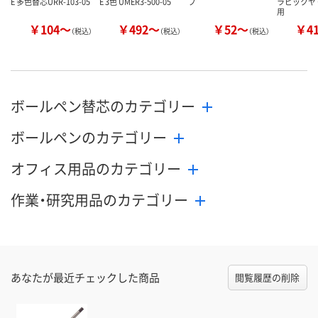
E 多色替芯URR-103-05
E 3色 UMER3-500-05
プ
ラビックヤ
用
￥104～
￥492～
￥52～
￥4
（税込）
（税込）
（税込）
ボールペン替芯のカテゴリー
ボールペンのカテゴリー
オフィス用品のカテゴリー
作業・研究用品のカテゴリー
あなたが最近チェックした商品
閲覧履歴の削除