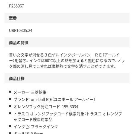
P238067
型番
URR10305.24
商品の特徴
書いた文字が消せる３色ゲルインクボールペン ＲＥ（アールイ
ー）用替芯。インクは60℃以上の熱を加えると無色になるので、ノッ
ク部の消し具でこすれば摩擦熱で文字を消すことができます。
商品仕様
メーカー：三菱鉛筆
ブランド：uni-ball R:E（ユニボール アールイー）
オレンジブック発注コード：195-3034
トラスコ オレンジブックコード検索対象：トラスコ オレンジブ
ックコード検索対象品
インク色：ブラックインク
ボール径：0.5mm