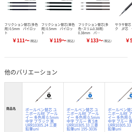
フリクション替芯(多色
フリクション替芯(単色
フリクション替芯(多
サラサ替芯
用) 0.5mm パイロッ
用) 0.5mm パイロッ
色・スリム0.38用)
ク JF芯
ト
ト
0.38mm パ…
￥111～
￥119～
￥133～
￥
（税込）
（税込）
（税込）
他のバリエーション
商品名
ボールペン替芯 ユ
ボールペン替芯 ユ
ボールペン替
ニボールRE アール
ニボールRE アール
ニボールRE 
イー 多色用 0.5mm
イー 多色用 0.5mm
イー 多色用 0
中字 ブラック 黒
中字 ブルー 青 5本
中字 ブルー 
URR10305.24 三菱
URR10305.33 三菱
URR10305.3
鉛筆uni
鉛筆uni 195-3036
鉛筆uni