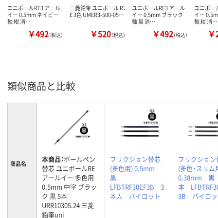
ユニボールRE3 アール
三菱鉛筆 ユニボール R：
ユニボールRE3 アール
ユニボール
イー 0.5mm ネイビー
E 3色 UMER3-500-05…
イー 0.5mm ブラック
イー 0.5
軸 紺 消…
軸 黒 消…
軸 紺 消…
￥492
￥520
￥492
￥2
（税込）
（税込）
（税込）
類似商品と比較
本商品：
ボールペン
フリクション替芯
フリクション
商品名
替芯 ユニボールRE
(多色用) 0.5mm
(多色・スリ
アールイー 多色用
黒
0.38mm 黒
0.5mm 中字 ブラッ
LFBTRF30EF3B 3
本 LFBTRF3
ク 黒 5本
本入 パイロット
3B パイロ
URR10305.24 三菱
鉛筆uni