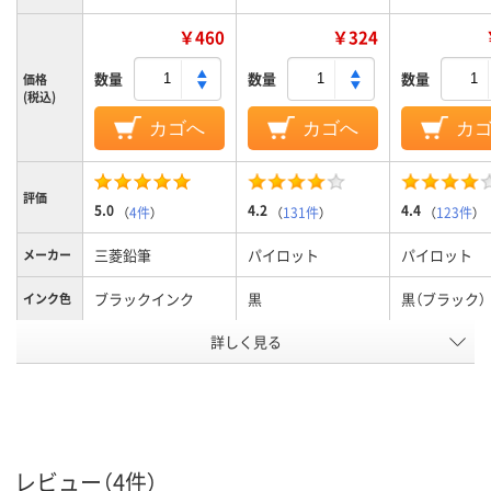
￥460
￥324
数量
数量
数量
価格
(税込)
カゴへ
カゴへ
カ
評価
5.0
4.2
4.4
（
4件
）
（
131件
）
（
123件
）
三菱鉛筆
パイロット
パイロット
メーカー
ブラックインク
黒
黒（ブラック）
インク色
詳しく見る
0.5mm
0.5mm
0.38mm、0.
ボール径
アスクル
商品環境
45
40
スコア
レビュー（4件）