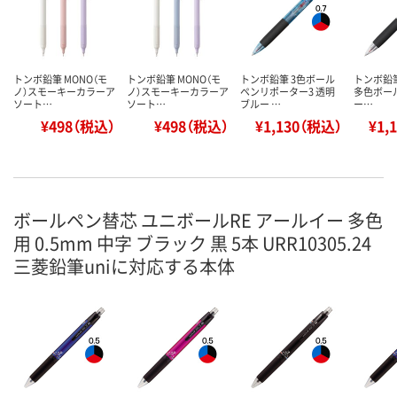
トンボ鉛筆 MONO（モ
トンボ鉛筆 MONO（モ
トンボ鉛筆 3色ボール
トンボ鉛筆【
ノ）スモーキーカラーア
ノ）スモーキーカラーア
ペンリポーター3 透明
多色ボー
ソート…
ソート…
ブルー …
ー…
¥498（税込）
¥498（税込）
¥1,130（税込）
¥1,
ボールペン替芯 ユニボールRE アールイー 多色
用 0.5mm 中字 ブラック 黒 5本 URR10305.24
三菱鉛筆uniに対応する本体