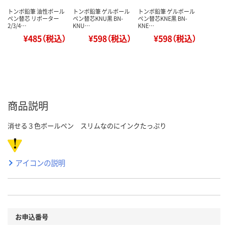
トンボ鉛筆 油性ボール
トンボ鉛筆 ゲルボール
トンボ鉛筆 ゲルボール
ペン替芯 リポーター
ペン替芯KNU黒 BN-
ペン替芯KNE黒 BN-
2/3/4…
KNU…
KNE…
¥485（税込）
¥598（税込）
¥598（税込）
商品説明
消せる３色ボールペン スリムなのにインクたっぷり
アイコンの説明
お申込番号