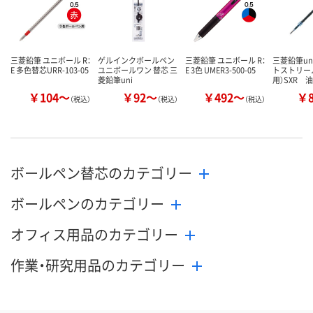
三菱鉛筆 ユニボール R：
ゲルインクボールペン
三菱鉛筆 ユニボール R：
三菱鉛筆un
E 多色替芯URR-103-05
ユニボールワン 替芯 三
E 3色 UMER3-500-05
トストリー
菱鉛筆uni
用）SXR 
￥104～
￥92～
￥492～
￥
（税込）
（税込）
（税込）
ボールペン替芯のカテゴリー
ボールペンのカテゴリー
オフィス用品のカテゴリー
作業・研究用品のカテゴリー