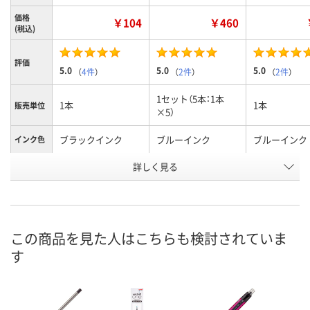
価格
￥104
￥460
(税込)
評価
5.0
5.0
5.0
（
4件
）
（
2件
）
（
2件
）
1セット（5本：1本
1本
1本
販売単位
×5）
ブラックインク
ブルーインク
ブルーインク
インク色
お申込番
詳しく見る
P218221
P238068
P218222
号
あり
あり
あり
在庫
8月11日（火）
8月11日（火）
8月11日（火）
お届け日
この商品を見た人はこちらも検討されていま
す
数量
数量
数量
カゴへ
カゴへ
カ