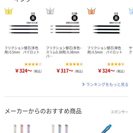
フリクション替芯(多色
フリクション替芯(多色・
フリクション替芯(単色
サ
用) 0.5mm パイロット
スリム0.38用) 0.38mm
用) 0.5mm パイロット
ク
パ…
￥324～
￥317～
￥324～
（税込）
（税込）
（税込）
ランキングをもっと見る
メーカーからのおすすめ商品
スポンサー