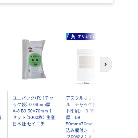
オリジナル
オ
次へ
ャ
ユニパック（R）（チャ
アスクルオリジナ
アスクル
ック袋） 0.08mm厚
ル チャック袋（マッ
書き込み
A-8 B9 50×70mm 1
ト印刷） 0.05mm
ック袋(
産
セット（1000枚） 生産
厚 B9
袋) 0.0
日本社 セイニチ
50mm×70mm 書き
50×70
込み欄付き 1袋
刷 1袋（3
（300枚入） オリジナ
リジナル