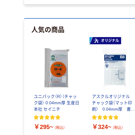
人気の商品
オリジナル
ユニパック（R）（チャッ
アスクルオリジナル
ク袋） 0.04mm厚 生産日
チャック袋（マット印
本社 セイニチ
刷） 0.04mm厚 書
込み欄付き
￥295~
￥324~
（税込）
（税込）