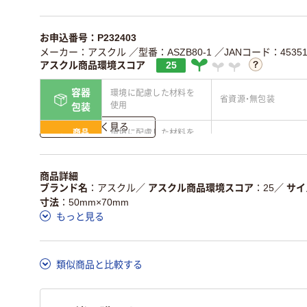
お申込番号：P232403
メーカー：アスクル
／型番：ASZB80-1
／JANコード：453516
アスクル商品環境スコア
25
容器
環境に配慮した材料を
省資源・無包装
使用
包装
詳しく見る
商品
環境に配慮した材料を
省資源・省エネ・節水
本体
使用
独自の回収スキームが
アスクルで資源循環し
商品詳細
仕組
ある
ている
ブランド名
アスクル
／
アスクル商品環境スコア
25
／
サイ
寸法
50mm×70mm
この商品の環境配慮ポイントです。詳しくはページ下部の商品
もっと見る
ア詳細／加点項目
」で確認できます。
類似商品と比較する