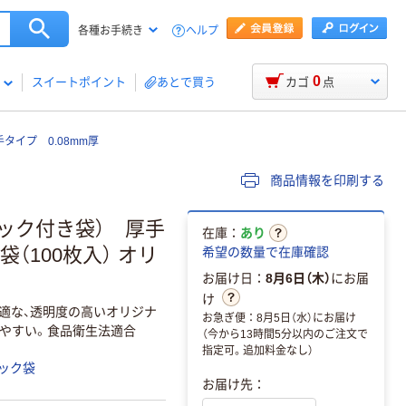
ヘルプ
各種お手続き
0
スイートポイント
あとで買う
カゴ
点
イプ 0.08mm厚
商品情報を印刷する
ック付き袋） 厚手
在庫：
あり
袋（100枚入） オリ
希望の数量で在庫確認
お届け日：
8月6日（木）
にお届
け
最適な、透明度の高いオリジナ
お急ぎ便：8月5日（水）にお届け
やすい。食品衛生法適合
（今から13時間5分以内のご注文で
指定可。追加料金なし）
ック袋
お届け先：