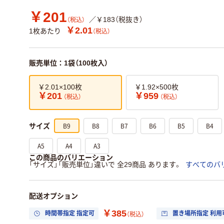
￥201
／￥183（税抜き）
（税込）
￥2.01
1枚あたり
（税込）
販売単位：1袋（100枚入）
￥2.01×100枚
￥1.92×500枚
￥201
￥959
（税込）
（税込）
B9
B8
B7
B6
B5
B4
サイズ
A5
A4
A3
この商品のバリエーション
「サイズ」「販売単位」違いで 全29商品 あります。
すべてのバ
配送オプション
￥385
時間帯指定 指定可
置き場所指定 利用
（税込）