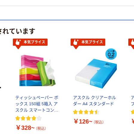
されています
本気プライス
本気プライス
ティッシュペーパー ボ
アスクル クリアーホル
ス
ックス 150組 5箱入 ア
ダー A4 スタンダード
スクル スマートコンパ
クト ビビッド PEFC認
￥126~
証
（税込）
￥328~
（税込）