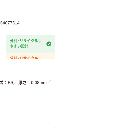
4077514
分別・リサイクルし
やすい設計
分別・リサイクルし
やすい設計
温室効果ガスなどの
削減
ズ
B9
／
厚さ
0.08mm
／
詳細「
アスクル商品環境スコ