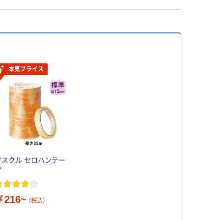
本気プライス
アスクル セロハンテー
プ
￥216~
（税込）