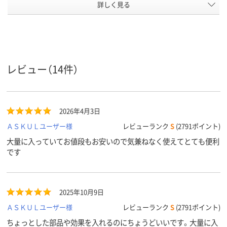
詳しく見る
低密度ポリエチレ
ポリエチレン、
低密度ポリエ
ン、LDPE（ツルツル
LDPE（ツルツルタイ
ン、LDPE（ツ
タイプ）、低密度ポリ
プ）、ポリエチレン、
タイプ）、低密
材質
エチレン、LDPE（ツ
LDPE（ツルツルタイ
エチレン、LDP
ルツルタイプ）
プ）
ルツルタイプ
アスクル
レビュー（14件）
商品環境
25
25
25
スコア
2026年4月3日
ＡＳＫＵＬユーザー様
レビューランク
S
(2791ポイント)
大量に入っていてお値段もお安いので気兼ねなく使えてとても便利
です
2025年10月9日
ＡＳＫＵＬユーザー様
レビューランク
S
(2791ポイント)
ちょっとした部品や効果を入れるのにちょうどいいです。大量に入