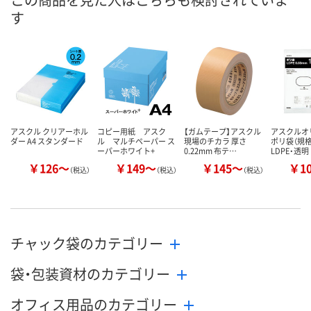
す
数量
数量
数量
カゴへ
カゴへ
カ
アスクル クリアーホル
コピー用紙 アスク
【ガムテープ】アスクル
アスクル
ダー A4 スタンダード
ル マルチペーパー ス
現場のチカラ 厚さ
ポリ袋（規
ーパーホワイト+
0.22mm 布テ…
LDPE・透明
￥126～
￥149～
￥145～
￥1
（税込）
（税込）
（税込）
チャック袋のカテゴリー
袋・包装資材のカテゴリー
オフィス用品のカテゴリー