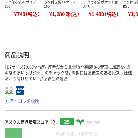
ック付き袋 A5サイズ
ック付き袋 A4サイズ
ック付き袋 ポケット付
ック付き
100…
100…
A4サ…
B5サ…
¥748（税込）
¥1,280（税込）
¥1,480（税込）
¥1,
商品説明
【B7サイズ】0.08mm厚。厚手だから重量物や突起物の管理に最適な、透
明度の高いオリジナルのチャック袋。開封口は高低差のある段ズレ仕様
だから開けやすい。食品衛生法適合
アイコンの説明
25
アスクル商品環境スコア
環境に配慮した材料を使用