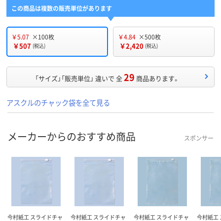
この商品は複数の販売単位があります
￥5.07
×100枚
￥4.84
×500枚
￥507
￥2,420
(税込)
(税込)
29
「サイズ」「販売単位」 違いで 全
商品あります。
アスクルのチャック袋を全て見る
メーカーからのおすすめ商品
スポンサー
今村紙工 スライドチャ
今村紙工 スライドチャ
今村紙工 スライドチャ
今村紙工