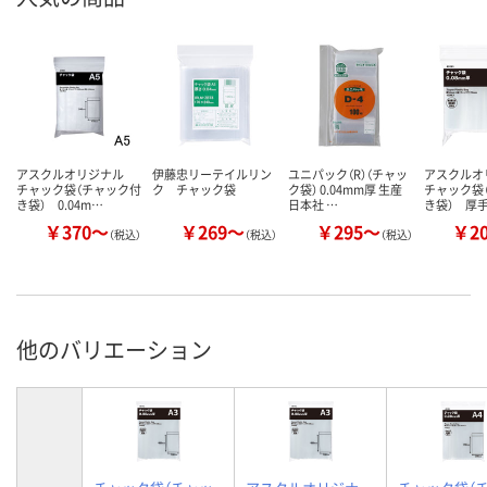
アスクルオリジナル
伊藤忠リーテイルリン
ユニパック（R）（チャッ
アスクル
チャック袋（チャック付
ク チャック袋
ク袋） 0.04mm厚 生産
チャック袋
き袋） 0.04m…
日本社 …
き袋） 厚
￥370～
￥269～
￥295～
￥2
（税込）
（税込）
（税込）
他のバリエーション