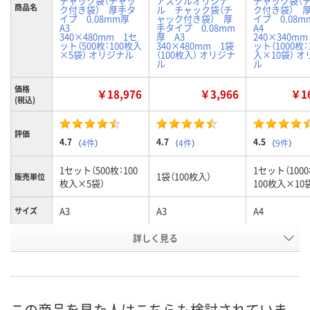
チャック袋（チャッ
アスクルオリジナ
チャック袋（
商品名
ク付き袋） 厚手タ
ル チャック袋（チ
ク付き袋） 
イプ 0.08mm厚
ャック付き袋） 厚
イプ 0.08
A3
手タイプ 0.08mm
A4
340×480mm 1セ
厚 A3
240×340m
ット（500枚：100枚入
340×480mm 1袋
ット（1000枚：
×5袋） オリジナル
（100枚入） オリジナ
入×10袋） 
ル
ル
価格
￥18,976
￥3,966
￥16
(税込)
評価
4.7
4.7
4.5
（
4件
）
（
4件
）
（
9件
）
1セット（500枚：100
1セット（1000
1袋（100枚入）
販売単位
枚入×5袋）
100枚入×10
A3
A3
A4
サイズ
お申込番
詳しく見る
P233547
P232414
P233552
号
4点
あり
あり
在庫
8月10日（月）
8月10日（月）
8月10日（月）
お届け日
この商品を見た人はこちらも検討されていま