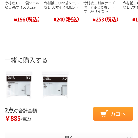
今村紙工 OPP袋シール
今村紙工 OPP袋シール
今村紙工 封緘テープ
今村紙工 
なし A6サイズ 0.025…
なし B6サイズ 0.025…
付 アルミ蒸着テー
なし Lサイ
プ A6サイズ…
¥196（税込）
¥240（税込）
¥253（税込）
¥
一緒に購入する
2点
の合計金額
カゴへ
￥885
（税込）
開く