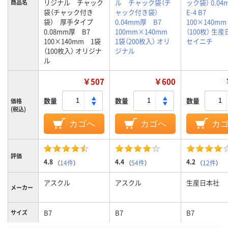
リジナル チャック
ル チャック袋（チ
ック袋） 0.0
商品名
袋（チャック付き
ャック付き袋）
E-4 B7
袋） 厚手タイプ
0.04mm厚 B7
100×140mm
0.08mm厚 B7
100mm×140mm
（100枚） 生
100×140mm 1袋
1袋（200枚入） オリ
セイニチ
（100枚入） オリジナ
ジナル
ル
￥507
￥600
数量
数量
数量
価格
(税込)
カゴへ
カゴへ
カ
評価
4.8
4.4
4.2
（
14件
）
（
54件
）
（
12件
）
アスクル
アスクル
生産日本社
メーカー
B7
B7
B7
サイズ