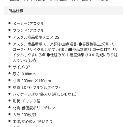
商品仕様
メーカー：アスクル
ブランド：アスクル
アスクル商品環境スコア：25
アスクル商品環境スコア詳細/加点項目：●容器包装11:分別・リ
ユース・リサイクルしやすい(10点)●商品本体21:単一素材でリサ
イクルしやすい(5点)●仕組み30-1:温室効果ガスの削減に取り組
んでいる(10点)
サイズ：B7
厚さ：0.08mm
寸法：100mm×140mm
材質：LDPE（ツルツルタイプ）
パッケージ形状：袋入り（吊しひもなし）
形状：チャック袋
材質：低密度ポリエチレン
入数：100枚/袋
本体/詰め替え：使いきり