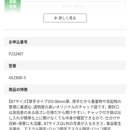
容器
包装
省資源・無包装
分別・リサイクルしやすい設計
詳しく見る
環境に配慮した材料を使用
商品
お申込番号
本体
省資源・省エネ・節水
P232407
分別・リサイクルしやすい設計
型番
独自の回収スキームがある
ASZB80-5
仕組
アスクルで資源循環している
商品の特徴
温室効果ガスなどの削減
【B7サイズ】厚手タイプの0.08mm厚。厚手だから重量物や突起物の
この商品の環境配慮ポイントです。下記商品詳細「
管理に最適な、透明度の高いオリジナルのチャック袋です。開封口
アスクル商品環境スコア詳細／加点項目
」で確認できます。
は高低差のある段ズレ仕様だから開けやすい。チャック付き袋は出
し入れが簡単な上に開けなくても中身が確認できるので、仕分けや
収納・保管に大活躍。B7サイズはL判の写真が入る大きさ。食品衛生
法適合 アスクル限定・ロハコ限定アスクル限定・ロハコ限定