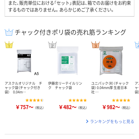
また、販売単位における「セット」表記は、箱でのお届けをお約束
するものではありません。あらかじめご了承ください。
チャック付きポリ袋の売れ筋ランキング
アスクルオリジナル チ
伊藤忠リーテイルリン
ユニパック（R）（チャック
ア
ャック袋（チャック付き
ク チャック袋
袋） 0.04mm厚 生産日本
ャ
袋） 0.04m…
社 …
袋
￥757～
￥482～
￥982～
（税込）
（税込）
（税込）
ランキングをもっと見る