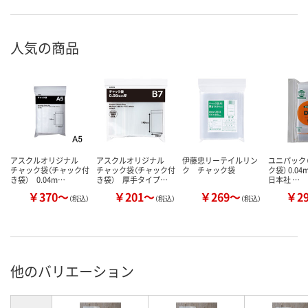
人気の商品
アスクルオリジナル
アスクルオリジナル
伊藤忠リーテイルリン
ユニパック（
チャック袋（チャック付
チャック袋（チャック付
ク チャック袋
ク袋） 0.0
き袋） 0.04m…
き袋） 厚手タイプ…
日本社 …
￥370～
￥201～
￥269～
￥2
（税込）
（税込）
（税込）
他のバリエーション