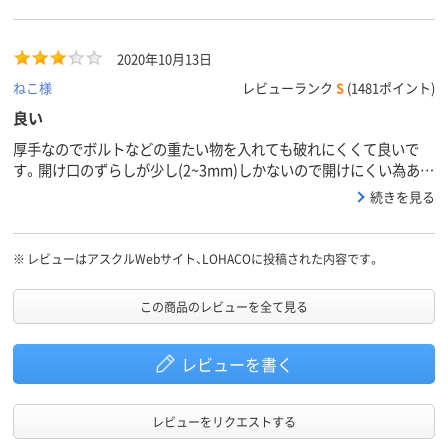
ツルタイプ）
プ）、ポリエチレン、
タイプ）、低密
材質
LDPE（ツルツルタイ
エチレン、LDP
プ）
ルツルタイプ
2020年10月13日
アスクル
ねこ様
レビューランク
S
(1481ポイント)
商品環境
25
25
スコア
良い
厚手なのでボルトなどの重たい物を入れても破れにくくて良いで
す。開け口のずらしが少し(2~3mm)しかないので開けにくい為あと
２mmほど大きくずらして5mm位ずらすとともっと開けやすくな
続きを見る
ると思います。
※
レビューはアスクルWebサイト、LOHACOに投稿された内容です。
この商品のレビューを全て見る
レビューを書く
レビューをリクエストする