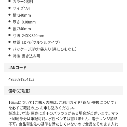
カラー：透明
サイズ：A4
横：240mm
厚さ：0.08mm
縦：340mm
寸法：240×340mm
材質：LDPE（ツルツルタイプ）
パッケージ形状：袋入り（吊しひもなし）
特徴：書き込み可
JANコード
4933691954153
備考（ご注意）
【返品について】ご購入の際は、ご利用ガイド「返品・交換について」
を必ずご確認の上、お申し込みください。
製造上、寸法・厚さに若干のバラつきがある場合がございます。マッ
ト印刷部分は筆記可能。水性ペンでは書けません。電子レンジ加熱
不可。食品衛生法の基準を満たしていないので食品をそのまま入れ