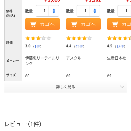
数量
数量
数量
価格
(税込)
カゴへ
カゴへ
カ
評価
3.0
4.4
4.5
（
1件
）
（
42件
）
（
18件
）
伊藤忠リーテイルリ
アスクル
生産日本社
メーカー
ンク
A4
A4
A4
サイズ
詳しく見る
クリア(透明)系
クリア(透明・
カラーグ
ループ
系
袋入り（吊しひもな
袋入り（吊しひもな
袋入り（吊し
袋の種類
し）
し）
し）
ポリエチレン
ポリエチレン、
低密度ポリエ
レビュー（1件）
(LDPE)、LDPE（ツル
LDPE（ツルツルタイ
ン、LDPE（ツ