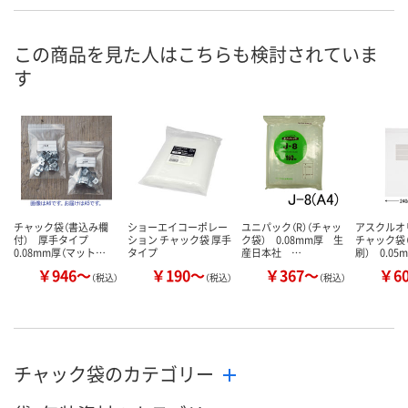
1点
あり
1点
在庫
8月11日（火）
8月11日（火）
8月11日（火）
お届け日
この商品を見た人はこちらも検討されていま
す
数量
数量
数量
カゴへ
カゴへ
カ
チャック袋（書込み欄
ショーエイコーポレー
ユニパック（R）（チャッ
アスクル
付） 厚手タイプ
ション チャック袋 厚手
ク袋） 0.08mm厚 生
チャック袋
0.08mm厚（マット…
タイプ
産日本社 …
刷） 0.05
￥946～
￥190～
￥367～
￥6
（税込）
（税込）
（税込）
チャック袋のカテゴリー