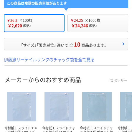
この商品は複数の販売単位があります
￥26.2
×100枚
￥24.25
×1000枚
￥2,620
￥24,246
(税込)
(税込)
10
「サイズ」「販売単位」 違いで 全
商品あります。
伊藤忠リーテイルリンクのチャック袋を全て見る
メーカーからのおすすめ商品
スポンサー
今村紙工 スライドチャ
今村紙工 スライドチャ
今村紙工 スライドチャ
今村紙工