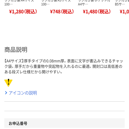
ック付き袋 A4サイズ
ック付き袋 A5サイズ
ック付き袋 ポケット付
ック付き
100…
100…
A4サ…
B5サ…
¥1,280（税込）
¥748（税込）
¥1,480（税込）
¥1,
商品説明
【A4サイズ】厚手タイプの0.08mm厚。表面に文字が書込みできるチャッ
ク袋。厚手だから重量物や突起物を入れるのに最適。開封口は高低差の
ある段ズレ仕様だから開けやすい。
アイコンの説明
お申込番号