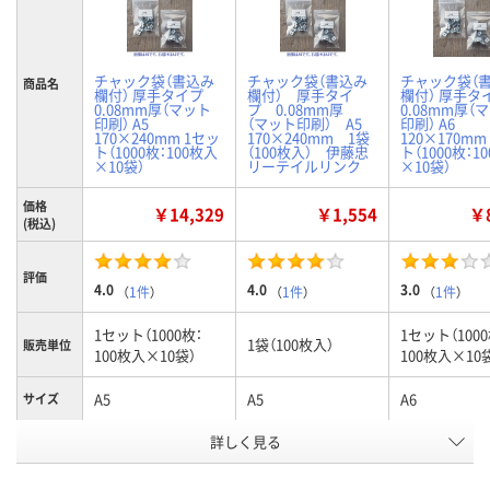
チャック袋（書込み
チャック袋（書込み
チャック袋（
商品名
欄付） 厚手タイプ
欄付） 厚手タイ
欄付） 厚手タ
0.08mm厚（マット
プ 0.08mm厚
0.08mm厚（
印刷） A5
（マット印刷） A5
印刷） A6
170×240mm 1セッ
170×240mm 1袋
120×170mm
ト（1000枚：100枚入
（100枚入） 伊藤忠
ト（1000枚：1
×10袋）
リーテイルリンク
×10袋）
価格
￥14,329
￥1,554
￥8
(税込)
評価
4.0
4.0
3.0
（
1件
）
（
1件
）
（
1件
）
1セット（1000枚：
1セット（1000
1袋（100枚入）
販売単位
100枚入×10袋）
100枚入×10
A5
A5
A6
サイズ
お申込番
詳しく見る
P233556
P232417
P233553
号