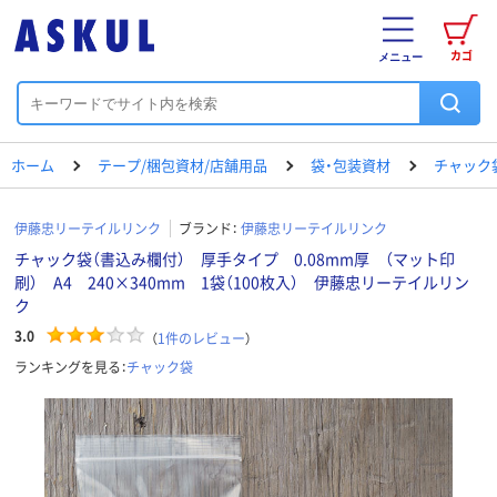
カゴ
メニュー
ホーム
テープ/梱包資材/店舗用品
袋・包装資材
チャック
伊藤忠リーテイルリンク
ブランド：
伊藤忠リーテイルリンク
チャック袋（書込み欄付） 厚手タイプ 0.08mm厚 （マット印
刷） A4 240×340mm 1袋（100枚入） 伊藤忠リーテイルリン
ク
3.0
（
1
件のレビュー
）
ランキングを見る：
チャック袋