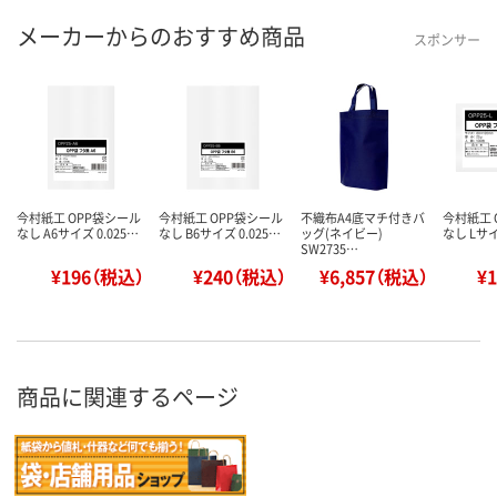
メーカーからのおすすめ商品
スポンサー
今村紙工 OPP袋シール
今村紙工 OPP袋シール
不織布A4底マチ付きバ
今村紙工 
なし A6サイズ 0.025…
なし B6サイズ 0.025…
ッグ(ネイビー)
なし Lサイ
SW2735…
¥196（税込）
¥240（税込）
¥6,857（税込）
¥
商品に関連するページ