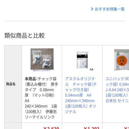
おすすめ特集一覧
類似商品と比較
本商品：
チャック袋
アスクルオリジナ
ユニパック（R
（書込み欄付） 厚手
ル チャック袋（チ
ック袋） 0.0
商品名
タイプ 0.08mm
ャック付き袋）
J-4 A4 240×
厚 （マット印刷）
0.04mm厚 A4
1袋（100枚入）
A4
240mm×340mm
日本社 セイ
240×340mm 1袋
1袋（100枚入） オリ
（100枚入） 伊藤忠
ジナル
リーテイルリンク
￥2,620
￥1,202
￥1