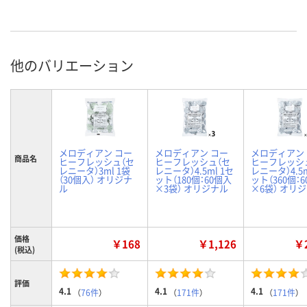
他のバリエーション
メロディアン コー
メロディアン コー
メロディアン
商品名
ヒーフレッシュ（セ
ヒーフレッシュ（セ
ヒーフレッシ
レニータ）3ml 1袋
レニータ）4.5ml 1セ
レニータ）4.5m
（30個入） オリジナ
ット（180個：60個入
ット（360個：
ル
×3袋） オリジナル
×6袋） オリ
価格
￥168
￥1,126
￥2
(税込)
評価
4.1
4.1
4.1
（
76件
）
（
171件
）
（
171件
）