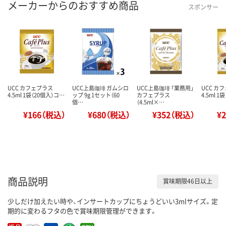
メーカーからのおすすめ商品
スポンサー
UCC カフェプラス
UCC上島珈琲 ガムシロ
UCC上島珈琲 「業務用」
UCC カ
4.5ml 1袋（20個入）コ…
ップ 9g 1セット（60
カフェプラス
4.5ml 
個…
（4.5ml×…
¥166（税込）
¥680（税込）
¥352（税込）
¥
商品説明
賞味期限46日以上
少しだけ加えたい時や、インサートカップにちょうどいい3mlサイズ。定
期的に変わるフタの色で賞味期限管理ができます。