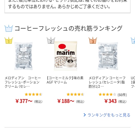
するものではありません。あらかじめご了承ください。
コーヒーフレッシュの売れ筋ランキング
メロディアン コーヒー
【コーヒーミルク】味の素
メロディアン コーヒーフ
U
フレッシュ・ポーション
AGF マリーム
レッシュ（セレニータ）脂
1
クリーム （セレ…
肪分1/2 …
フ
(
66件
)
￥377～
￥188～
￥343
（税込）
（税込）
（税込）
ランキングをもっと見る