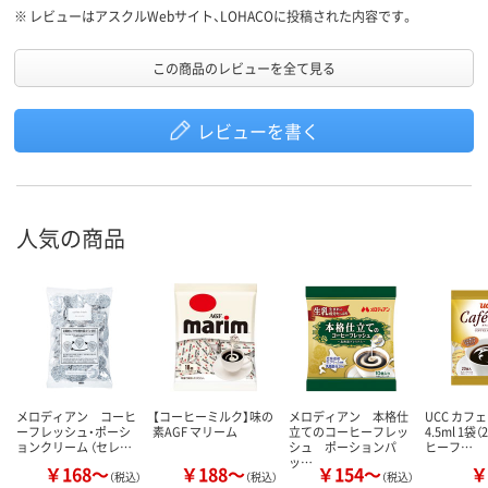
※
レビューはアスクルWebサイト、LOHACOに投稿された内容です。
この商品のレビューを全て見る
レビューを書く
人気の商品
メロディアン コーヒ
【コーヒーミルク】味の
メロディアン 本格仕
UCC カフ
ーフレッシュ・ポーシ
素AGF マリーム
立てのコーヒーフレッ
4.5ml 1袋
ョンクリーム （セレ…
シュ ポーションパ
ヒーフ…
ッ…
￥168～
￥188～
￥154～
￥
（税込）
（税込）
（税込）