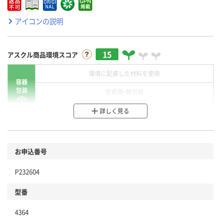
アイコンの説明
15
アスクル商品環境スコア
環境に配慮した材料を使用
容器
包装
省資源・無包装
分別・リサイクルしやすい設計
詳しく見る
環境に配慮した材料を使用
商品
お申込番号
本体
省資源・省エネ・節水
P232604
分別・リサイクルしやすい設計
型番
独自の回収スキームがある
仕組
4364
アスクルで資源循環している