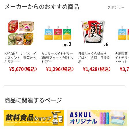
メーカーからのおすすめ商品
スポンサー
KAGOME カゴメ イ
カロリーメイトゼリー
日清ふっくら釜炊き
大塚製薬
ンスタント 野菜たっ
3種類アソート 6個セッ
ごはん ６個 日清食
イトゼリー
ぷりスー…
ト（ア…
品
トセット
¥5,670（税込）
¥1,296（税込）
¥1,428（税込）
¥3,
商品に関連するページ