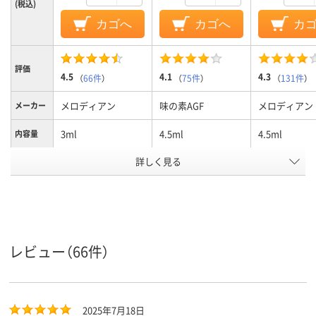
(税込)
カゴへ
カゴへ
カ
評価
4.5
4.1
4.3
（
66件
）
（
75件
）
（
131件
）
メロディアン
味の素AGF
メロディアン
メーカー
3ml
4.5ml
4.5ml
内容量
アスクル
詳しく見る
商品環境
15
40
スコア
レビュー（66件）
2025年7月18日