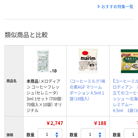
おすすめ特集一覧
類似商品と比較
本商品：
メロディア
（コーヒーミルク）味
【コーヒーミ
商品名
ン コーヒーフレッ
の素AGF マリーム
ロディアン 
シュ（セレニータ）
ポーション 4.5ml 1
立てのコーヒ
3ml 1セット（700個：
袋（18個入）
ッシュ ～北
70個入×10袋） オリ
レミアム～
ジナル
4.5ml 1袋（
￥2,747
￥188
数量
数量
数量
価格