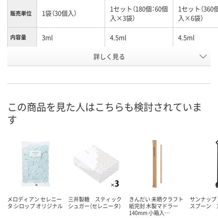
1セット（180個：60個
1セット（360
1袋（30個入）
販売単位
入×3袋）
入×6袋）
3ml
4.5ml
4.5ml
内容量
お申込番
詳しく見る
P232172
P232606
ER74341
号
あり
あり
あり
在庫
8月8日（土）
8月8日（土）
8月8日（土）
お届け日
この商品を見た人はこちらも検討されていま
す
数量
数量
数量
カゴへ
カゴへ
カ
メロディアン セレニー
三井製糖 スティック
きんだい 未晒クラフト
サンナップ
タ シロップ オリジナル
シュガー（セレニータ）
紙完封 木製マドラー
スプーン 1
140mm 小箱入…