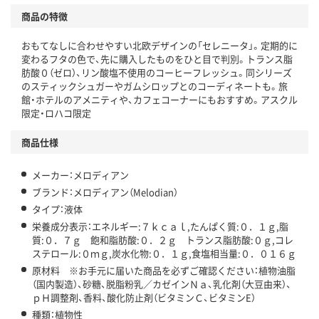
商品の特徴
温室効果ガスなどの削減
おもてなしに合わせやすい北欧デザインの「セレニータ」。定期的に
この商品の環境配慮ポイントです。下記商品詳細「
変わるフタの色で、先に購入したものをひと目で判別。トランス脂
アスクル商品環境スコア詳細／加点項目
」で確認できます。
肪酸０（ゼロ）、リン酸塩不使用のコーヒーフレッシュ。同シリーズ
のスティックシュガーやガムシロップとのコーディネートも。旅
館・ホテルのアメニティや、カフェコーナーにもおすすめ。アスクル
限定・ロハコ限定
商品仕様
メーカー：メロディアン
ブランド：メロディアン（Melodian）
タイプ：液体
栄養成分表示：エネルギー:７ｋｃａｌ,たんぱく質:０．１ｇ,脂
質:０．７ｇ 飽和脂肪酸:０．２ｇ トランス脂肪酸:０ｇ,コレ
ステロール:０ｍｇ,炭水化物:０．１ｇ,食塩相当量:０．０１６ｇ
原材料 ※お手元に届いた商品を必ずご確認ください：植物油脂
（国内製造）、砂糖、脱脂粉乳／カゼインＮａ、乳化剤（大豆由来）、
ｐＨ調整剤、香料、酸化防止剤（ビタミンＣ、ビタミンE）
種類：植物性