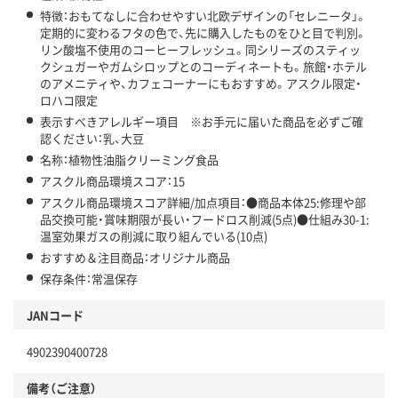
特徴：おもてなしに合わせやすい北欧デザインの「セレニータ」。
定期的に変わるフタの色で、先に購入したものをひと目で判別。
リン酸塩不使用のコーヒーフレッシュ。同シリーズのスティッ
クシュガーやガムシロップとのコーディネートも。旅館・ホテル
のアメニティや、カフェコーナーにもおすすめ。アスクル限定・
ロハコ限定
表示すべきアレルギー項目 ※お手元に届いた商品を必ずご確
認ください：乳、大豆
名称：植物性油脂クリーミング食品
アスクル商品環境スコア：15
アスクル商品環境スコア詳細/加点項目：●商品本体25:修理や部
品交換可能・賞味期限が長い・フードロス削減(5点)●仕組み30-1:
温室効果ガスの削減に取り組んでいる(10点)
おすすめ＆注目商品：オリジナル商品
保存条件：常温保存
JANコード
4902390400728
備考（ご注意）