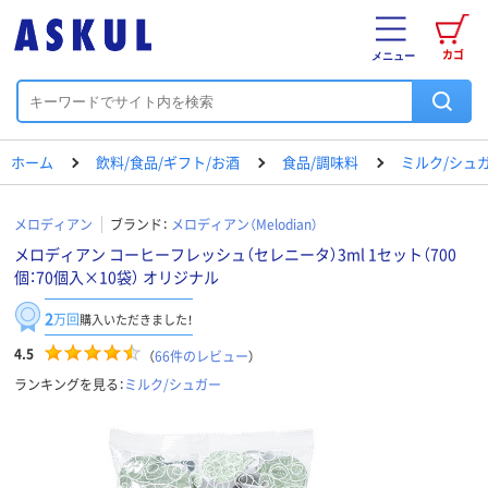
カゴ
メニュー
ホーム
飲料/食品/ギフト/お酒
食品/調味料
ミルク/シュ
メロディアン
ブランド：
メロディアン（Melodian）
メロディアン コーヒーフレッシュ（セレニータ）3ml 1セット（700
個：70個入×10袋） オリジナル
2
万回
購入いただきました！
4.5
（
66
件のレビュー
）
ランキングを見る：
ミルク/シュガー