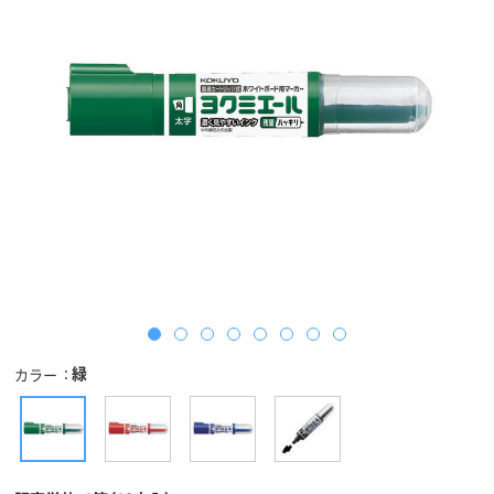
緑
カラー