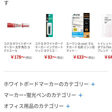
す
数量
数量
数量
カゴへ
カゴへ
カ
コクヨ ホワイトボード
コクヨ ホワイトボード
エーワン（A-one） マル
トイレッ
マーカー 太字 角芯 ヨ
マーカー インクカート
チカード 名刺 ミシン目
ダブル75
クミエール
リッジ ヨクミエ…
マット…
ブレンド 
￥178～
￥83～
￥633～
￥6
（税込）
（税込）
（税込）
ホワイトボードマーカーのカテゴリー
マーカー・蛍光ペンのカテゴリー
オフィス用品のカテゴリー