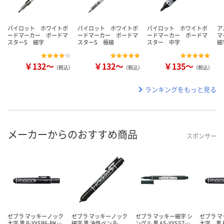
パイロット ホワイトボ
パイロット ホワイトボ
パイロット ホワイトボ
ア
ードマーカー ボードマ
ードマーカー ボードマ
ードマーカー ボードマ
マ
スターS 細字
スターS 極細
スター 中字
細
￥132～
￥132～
￥135～
（税込）
（税込）
（税込）
ランキングをもっと見る
メーカーからのおすすめ商品
スポンサー
ゼブラ マッキーノック
ゼブラ マッキーノック
ゼブラ マッキー細字 シ
ゼブラ 
太字 黒 P-YYSB6-BK…
細字 黒 油性ペン P-
ングル 黒 AS-YYSS7…
太字 黒 