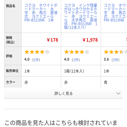
コクヨ ホワイトボ
コクヨ インク残量
コクヨ ホワ
商品名
ードマーカー 太
がはっきり分かるホ
ードマーカー
字 赤 角芯 直液
ワイトボードマーカ
字 青 角芯
式 ヨクミエール
ー 赤 ヨクミエー
式 ヨクミ
PM-B513NR 1本
ル 太字角芯 直液
PM-B513NB
式 PM-B513NR 1
箱（12本入り）
価格
￥178
￥1,978
(税込)
評価
4.0
4.0
3.6
（
2件
）
（
2件
）
（
3件
）
1本
1箱（12本入）
1本
販売単位
赤
赤
青
カラー
お申込番
詳しく見る
9564839
P237973
9564786
号
あり
3点
あり
在庫
8月11日（火）
8月11日（火）
8月11日（火）
お届け日
この商品を見た人はこちらも検討されていま