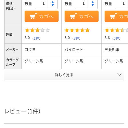
数量
数量
数量
価格
(税込)
カゴへ
カゴへ
カ
評価
3.0
5.0
3.6
（
1件
）
（
3件
）
（
5件
）
コクヨ
パイロット
三菱鉛筆
メーカー
カラーグ
グリーン系
グリーン系
グリーン系
ループ
詳しく見る
太字角芯、太字
中字丸芯、中字
中字丸芯、中
太さ
交換式本体
カートリッジ交換
カートリッジ
式、直液式、交換式本
式、交換式本
タイプ
体
レビュー（1件）
ペン先形
角芯
丸芯
丸芯
状