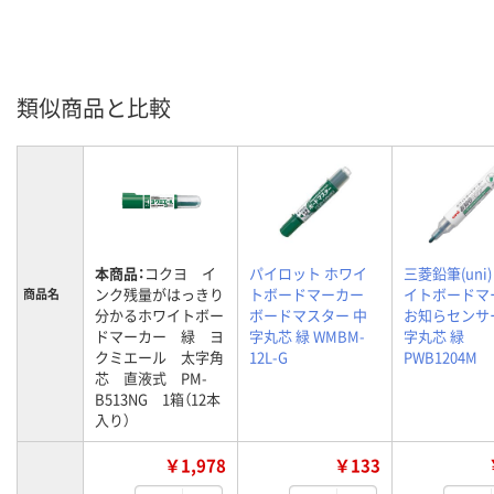
類似商品と比較
本商品：
コクヨ イ
パイロット ホワイ
三菱鉛筆(uni)
ンク残量がはっきり
トボードマーカー
イトボードマ
商品名
分かるホワイトボー
ボードマスター 中
お知らセンサ
ドマーカー 緑 ヨ
字丸芯 緑 WMBM-
字丸芯 緑
クミエール 太字角
12L-G
PWB1204M
芯 直液式 PM-
B513NG 1箱（12本
入り）
￥1,978
￥133