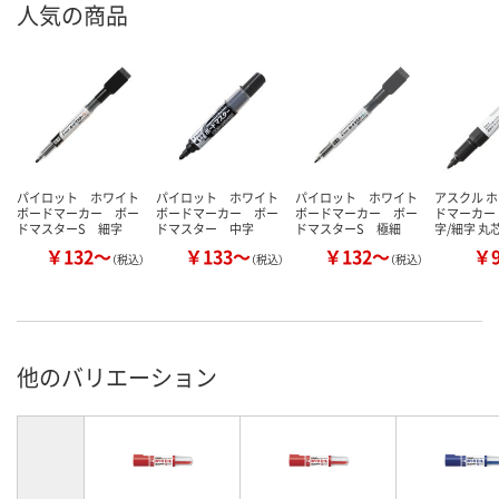
人気の商品
パイロット ホワイト
パイロット ホワイト
パイロット ホワイト
アスクル 
ボードマーカー ボー
ボードマーカー ボー
ボードマーカー ボー
ドマーカー 
ドマスターS 細字
ドマスター 中字
ドマスターS 極細
字/細字 丸
￥132～
￥133～
￥132～
￥
（税込）
（税込）
（税込）
他のバリエーション