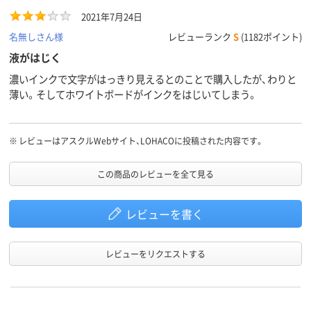
アルコール系油性顔
アルコール系油性顔
油性アルコー
インク種
2021年7月24日
類
料インク
料インク
ンク
名無しさん様
レビューランク
S
(1182ポイント)
インク充
直液式
直液式
中綿式
液がはじく
填方法
濃いインクで文字がはっきり見えるとのことで購入したが、わりと
アスクル
薄い。そしてホワイトボードがインクをはじいてしまう。
商品環境
125
105
スコア
※
レビューはアスクルWebサイト、LOHACOに投稿された内容です。
この商品のレビューを全て見る
レビューを書く
レビューをリクエストする