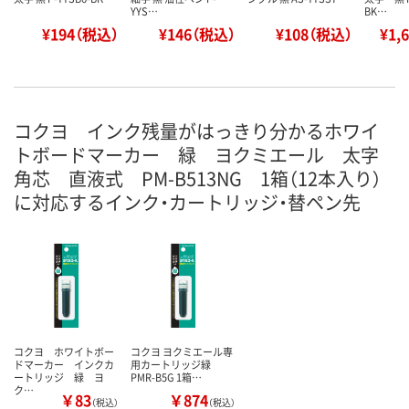
YYS…
BK…
¥194（税込）
¥146（税込）
¥108（税込）
¥1,
コクヨ インク残量がはっきり分かるホワイ
トボードマーカー 緑 ヨクミエール 太字
角芯 直液式 PM-B513NG 1箱（12本入り）
に対応するインク・カートリッジ・替ペン先
コクヨ ホワイトボー
コクヨ ヨクミエール専
ドマーカー インクカ
用カートリッジ緑
ートリッジ 緑 ヨ
PMR-B5G 1箱…
ク…
￥83
￥874
（税込）
（税込）