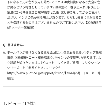
下になると元の色が復元し始め、マイナス20度前後になると完全に色
が戻るという特性をもっています。冷凍室に一晩以上入れ、取り出し、
室温に2～3時間置き自然解凍させた後、試し書きをしてからご使用く
ださい。インクの色が戻る場合があります。ただし、確実に色が戻るこ
とを保証するものではございませんのでご了承ください。【2026年5月
8日メーカー等確認】
Q.
書けません。
A.
ボールペンが書けなくなる主な原因は、①空気呑み込み、②チップ先端
損傷、③紙繊維・コート繊維詰まり、④インキの変質等、があります。よ
り詳細を知りたい方は、パイロット よくあるご質問 フリクション
シリーズ をご参照ください。リンク先：
https://www.pilot.co.jp/support/frixion/【2026年5月8日メーカー等
確認】
レビュー（17件）