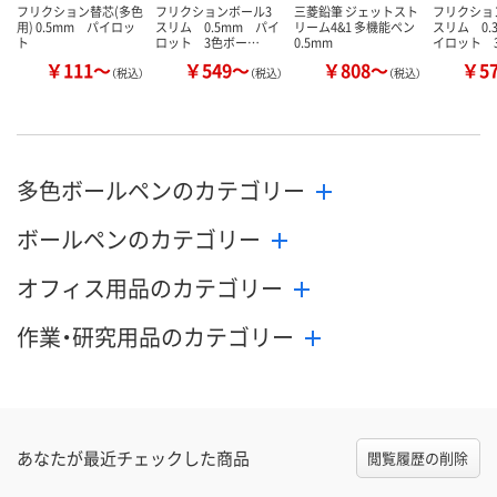
フリクション替芯(多色
フリクションボール3
三菱鉛筆 ジェットスト
フリクショ
用) 0.5mm パイロッ
スリム 0.5mm パイ
リーム4&1 多機能ペン
スリム 0.
ト
ロット 3色ボー…
0.5mm
イロット 
￥111～
￥549～
￥808～
￥5
（税込）
（税込）
（税込）
多色ボールペンのカテゴリー
ボールペンのカテゴリー
オフィス用品のカテゴリー
作業・研究用品のカテゴリー
あなたが最近チェックした商品
閲覧履歴の削除