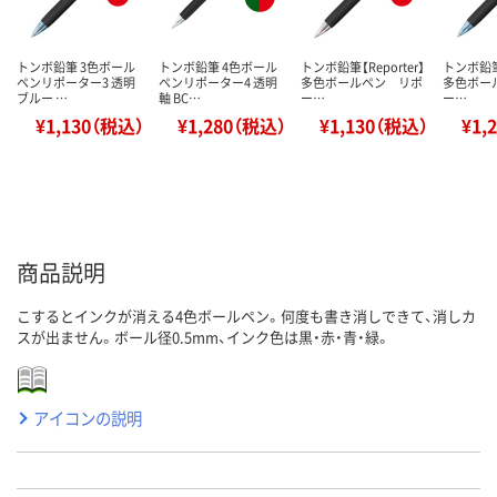
トンボ鉛筆 3色ボール
トンボ鉛筆 4色ボール
トンボ鉛筆【Reporter】
トンボ鉛筆【
ペンリポーター3 透明
ペンリポーター4 透明
多色ボールペン リポ
多色ボー
ブルー …
軸 BC…
ー…
ー…
¥1,130（税込）
¥1,280（税込）
¥1,130（税込）
¥1,
商品説明
こするとインクが消える4色ボールペン。何度も書き消しできて、消しカ
スが出ません。ボール径0.5mm、インク色は黒・赤・青・緑。
アイコンの説明