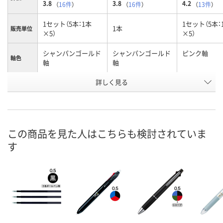
3.8
3.8
4.2
（
16件
）
（
16件
）
（
13件
）
1セット（5本：1本
1セット（5本：
1本
販売単位
×5）
×5）
シャンパンゴールド
シャンパンゴールド
ピンク軸
軸色
軸
軸
お申込番
詳しく見る
P238059
4059276
P238058
号
あり
あり
6点
在庫
8月7日（金）
8月7日（金）
8月7日（金）
お届け日
この商品を見た人はこちらも検討されていま
す
数量
数量
数量
カゴへ
カゴへ
カ