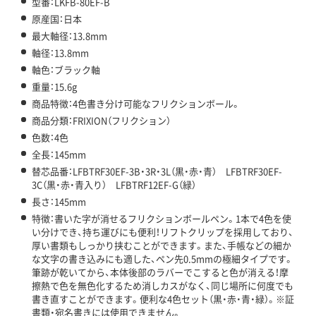
型番：LKFB-80EF-B
原産国：日本
最大軸径：13.8mm
軸径：13.8mm
軸色：ブラック軸
重量：15.6g
商品特徴：4色書き分け可能なフリクションボール。
商品分類：FRIXION（フリクション）
色数：4色
全長：145mm
替芯品番：LFBTRF30EF-3B・3R・3L（黒・赤・青） LFBTRF30EF-
3C（黒・赤・青入り） LFBTRF12EF-G（緑）
長さ：145mm
特徴：書いた字が消せるフリクションボールペン。1本で4色を使
い分けでき、持ち運びにも便利！リフトクリップを採用しており、
厚い書類もしっかり挟むことができます。また、手帳などの細か
な文字の書き込みにも適した、ペン先0.5mmの極細タイプです。
筆跡が乾いてから、本体後部のラバーでこすると色が消える！摩
擦熱で色を無色化するため消しカスがなく、同じ場所に何度でも
書き直すことができます。便利な4色セット（黒・赤・青・緑）。※証
書類・宛名書きには使用できません。