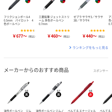
フリクションボール4
三菱鉛筆 ジェットストリ
ゼブラ サラサ3／サラサ
ア
0.5mm パイロット 4
ーム 多色ボールペン
3B／サラサ4
色
色ボールペン
0.7mm
0
￥677～
￥460～
￥440～
（税込）
（税込）
（税込）
ランキングをもっと見る
メーカーからのおすすめ商品
スポンサー
油性ボールペン ジム
油性ボールペン ジムノ
ぺんてる エナージェル
ぺんてる