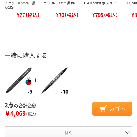
ノック 0.5mm 黒
ックUK 0.7mm 黒 BN…
エス 0.5mm 赤 BLN1…
エス 0.5m
KRBS…
¥77（税込）
¥70（税込）
¥795（税込）
¥
一緒に購入する
2点
の合計金額
カゴへ
￥4,069
（税込）
開く