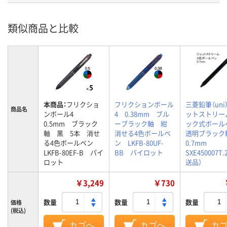
類似商品と比較
本商品：
フリクショ
フリクションボール
三菱鉛筆（uni
商品名
ンボール4
4 0.38mm ブル
ットストリー
0.5mm ブラック
ーブラック軸 紺
ック式ボール
軸 黒 5本 消せ
消せる4色ボールペ
透明ブラック軸
る4色ボールペン
ン LKFB-80UF-
0.7mm
LKFB-80EF-B パイ
BB パイロット
SXE450007T.
ロット
送品）
￥3,249
￥730
数量
数量
数量
価格
(税込)
カゴへ
カゴへ
カ