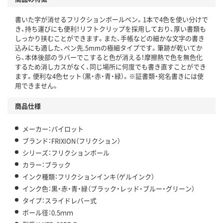
書いた字が消せるフリクションボールペン。1本で4色を使い分けで
き、持ち運びにも便利！リフトクリップを採用しており、厚い書類も
しっかり挟むことができます。また、手帳などの細かな文字の書き
込みにも適した、ペン先.5mmの極細タイプです。筆跡が乾いてか
ら、本体後部のラバーでこすると色が消える！摩擦熱で色を無色化
するため消しカスがなく、同じ場所に何度でも書き直すことができ
ます。便利な4色セット（黒・赤・青・緑）。※証書類・宛名書きには使
用できません。
商品仕様
メーカー：パイロット
ブランド：FRIXION（フリクション）
シリーズ：フリクションボール
カラー：ブラック
インク種類：フリクションインキ（ゲルインク）
インク色：黒・赤・青・緑（ブラック・レッド・ブルー・グリーン）
タイプ：スライドレバー式
ボール径：0.5ｍｍ