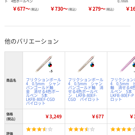
ト 4色ボールペン
0.7mm
￥677～
￥730～
￥279～
￥1
（税込）
（税込）
（税込）
他のバリエーション
フリクションボール
フリクションボール
フリクション
商品名
4 0.5mm シャン
4 0.5mm シャン
4 0.5mm
パンゴールド軸
パンゴールド軸 消
軸 消せる4
金 消せる4色ボー
せる4色ボールペ
ルペン 5
ルペン 5本
ン LKFB-80EF-
LKFB-80EF
LKFB-80EF-CGD
CGD パイロット
ロット
パイロット
価格
￥3,249
￥677
￥3
(税込)
評価