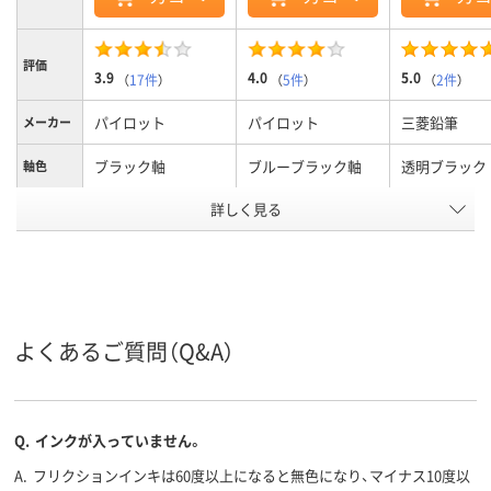
評価
3.9
4.0
5.0
（
17件
）
（
5件
）
（
2件
）
パイロット
パイロット
三菱鉛筆
メーカー
ブラック軸
ブルーブラック軸
透明ブラック
軸色
詳しく見る
0.5mm、0.5ｍｍ
0.38mm、0.38ｍｍ
0．7mm
ボール径
4色
4色
4色
色数
フリクションインキ
フリクションインキ
油性
インク種
類
（ゲルインク）
（ゲルインク）
よくあるご質問（Q&A）
13.8mm
13.8mm
12.9mm
軸径
アスクル
商品環境
スコア
Q.
インクが入っていません。
A.
フリクションインキは60度以上になると無色になり、マイナス10度以