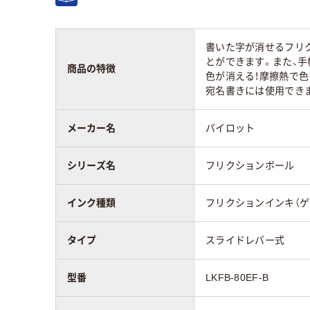
カラーグループ
マル
ブラック系
セッ
書いた字が消せるフリ
とができます。また、手
商品の特徴
色が消える！摩擦熱で色
アスクル商品環境
宛名書きには使用でき
スコア
メーカー名
パイロット
シリーズ名
フリクションボール
インク種類
フリクションインキ（ゲ
タイプ
スライドレバー式
型番
LKFB-80EF-B