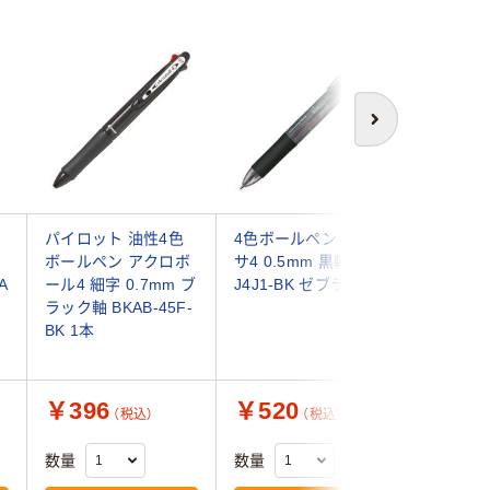
次へ
パイロット 油性4色
4色ボールペン サラ
ゼブラ 
ボールペン アクロボ
サ4 0.5mm 黒軸
G ボール
A
ール4 細字 0.7mm ブ
J4J1-BK ゼブラ
色 0.7mm
ラック軸 BKAB-45F-
BK（直送
BK 1本
￥396
￥520
￥385
（税込）
（税込）
数量
数量
数量