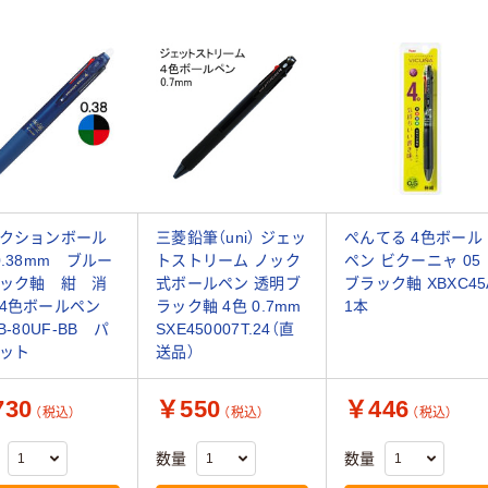
クションボール
三菱鉛筆（uni） ジェッ
ぺんてる 4色ボール
0.38mm ブルー
トストリーム ノック
ペン ビクーニャ 05
ック軸 紺 消
式ボールペン 透明ブ
ブラック軸 XBXC45
る4色ボールペン
ラック軸 4色 0.7mm
1本
B-80UF-BB パ
SXE450007T.24（直
ット
送品）
30
￥550
￥446
（税込）
（税込）
（税込）
数量
数量