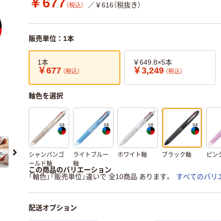
￥677
／￥616（税抜き）
（税込）
販売単位：1本
1本
￥649.8×5本
￥677
￥3,249
（税込）
（税込）
軸色を選択
シャンパンゴ
ライトブルー
ホワイト軸
ブラック軸
ピン
ールド軸
軸
この商品のバリエーション
「軸色」「販売単位」違いで 全10商品 あります。
すべてのバリ
配送オプション