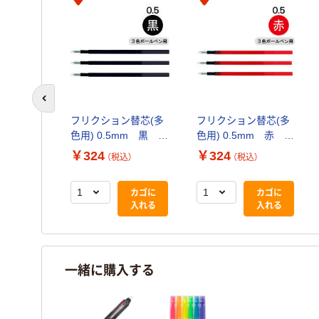
前のスライドへ
フリクション替芯(多
フリクション替芯(多
色用) 0.5mm 黒
色用) 0.5mm 赤
LFBTRF30EF3B 3
LFBTRF30EF3R 3
￥324
￥324
（税込）
（税込）
本入 パイロット
本入 パイロット
カゴに
カゴに
入れる
入れる
一緒に購入する