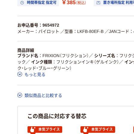
￥385
時間帯指定 指定可
置き場所指定 利用
（税込）
お申込番号：9654972
メーカー：パイロット
／型番：LKFB-80EF-B
／JANコード：49
商品詳細
ブランド名
FRIXION（フリクション）
／
シリーズ名
フリク
ック
／
インク種類
フリクションインキ（ゲルインク）
／
イン
ク・レッド・ブルー・グリーン）
もっと見る
類似商品と比較する
この商品に対応する替芯
本気プライス
本気プライス