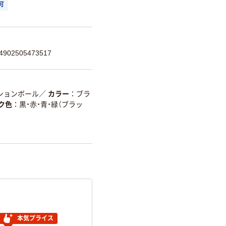
可
02505473517
ションボール
／
カラー
ブラ
ク色
黒・赤・青・緑（ブラッ
本気プライス