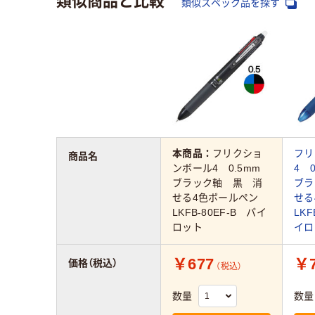
類似スペック品を探す
本商品：
フリクショ
フリ
商品名
ンボール4 0.5mm
4 
ブラック軸 黒 消
ブラ
せる4色ボールペン
せ
LKFB-80EF-B パイ
LKF
ロット
イロ
￥677
￥7
価格（税込）
（税込）
数量
数量