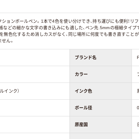
チカラー／多色
ブラック系
ト
クションボールペン。1本で4色を使い分けでき、持ち運びにも便利！リ
帳などの細かな文字の書き込みにも適した、ペン先.5mmの極細タイプ
を無色化するため消しカスがなく、同じ場所に何度でも書き直すことができ
ません。
ブランド名
カラー
ルインク）
インク色
ボール径
原産国