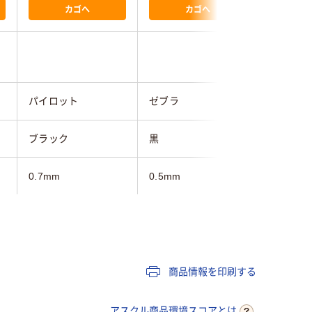
カゴへ
カゴへ
パイロット
ゼブラ
ゼブラ
ブラック
黒
黒
0.7mm
0.5mm
0.7mm
4色
4色
アクロインキ
水性顔料インク
油性
商品情報を印刷する
14mm
15mm
14.0mm
アスクル商品環境スコアとは