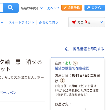
ヘルプ
各種お手続き
0
スイートポイント
あとで買う
カゴ
点
商品情報を印刷する
ック軸 黒 消せる
在庫：
あり
ロット
希望の数量で在庫確認
お届け日：
8月9日（日）
にお届
て、消しカスが出ません。ボー
け
お急ぎ便：8月8日（土）にお届け
（今から12時間20分以内のご注文
ボールペン
で指定可。追加料金なし）
お届け先：