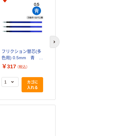
フリクション替芯(多
フリクション
次のスライドへ
色用) 0.5mm 3色
色用) 0.5
フリクション替芯(多
(黒・赤・青)
LFBTRF12E
￥317
￥111
色用) 0.5mm 青
（税込）
（税込）
LFBTRF30EF3C パ
イロット
LFBTRF30EF3L 3
￥317
イロット
（税込）
本入 パイロット
カゴに
入れる
カゴに
入れる