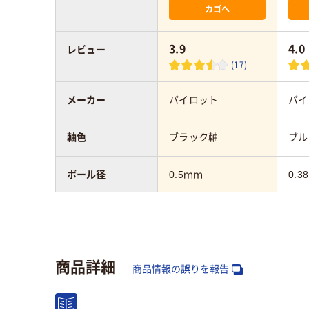
カゴへ
3.9
4.0
レビュー
(17)
メーカー
パイロット
パイ
軸色
ブラック軸
ブル
ボール径
0.5ｍｍ
0.3
色数
4色
4色
インク種類
フリクションインキ
フリ
商品詳細
（ゲルインク）
（ゲ
商品情報の誤りを報告
軸径
13.8mm
13.