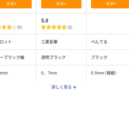
カゴへ
カゴへ
カゴへ
5.0
(5)
(2)
ロット
三菱鉛筆
ぺんてる
ーブラック軸
透明ブラック
ブラック
8ｍｍ
0．7mm
0.5mm〈極細〉
詳しく見る
4色
クションインキ
油性
ルインク）
8mm
12.9mm