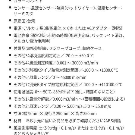
カラー：ホワイト
センサー：風速センサー：熱線（ホットワイヤー）、温度センサー：
サーミスタ
原産国：台湾
電源：アルカリ 単3形乾電池 × 6本 または ACアダプター（別売）
電池寿命：通常測定時:約35時間（風速測定時、バックライト消灯、
アルカリ電池使用時）
付属品：取扱説明書、センサープローブ、収納ケース
その他3：環境温度測定範囲／-20.0 ～ +50.0 ℃
その他4：風量測定精度／0.001 ～ 30000 m3/min
その他5：別売Kタイプ熱電対測定範囲／-100.0 ～ +1300.0 ℃
その他6：風量レンジ／0 ～ 45000 m3/min
その他7：別売Kタイプ熱電対測定範囲／-100.0 ～ +110100.0 ℃
使用温湿度：0～+50℃、85%RH以下（但し、結露のないこと）
その他1：風量分解能／0.006 m3/min ～（面積範囲の設定による）
その他2：風速レンジ ／0.20 ～ 5.00 m/s、5.0 ～ 25.0 m/s
寸法：幅75mm × 奥行き290mm × 高さ250mm
材質 ※お手元に届いた商品を必ずご確認ください：ABS樹脂
風速測定精度：±（5 %rdg + 0.1 m/s） または ±（1 %fs + 0.1 m/s）
のどちらか大きい方