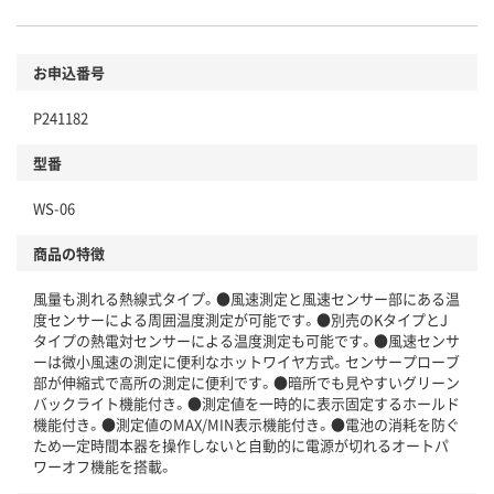
お申込番号
P241182
型番
WS-06
商品の特徴
風量も測れる熱線式タイプ。●風速測定と風速センサー部にある温
度センサーによる周囲温度測定が可能です。●別売のKタイプとJ
タイプの熱電対センサーによる温度測定も可能です。●風速センサ
ーは微小風速の測定に便利なホットワイヤ方式。センサープローブ
部が伸縮式で高所の測定に便利です。●暗所でも見やすいグリーン
バックライト機能付き。●測定値を一時的に表示固定するホールド
機能付き。●測定値のMAX/MIN表示機能付き。●電池の消耗を防ぐ
ため一定時間本器を操作しないと自動的に電源が切れるオートパ
ワーオフ機能を搭載。