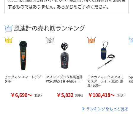
するものではありません。あらかじめご了承ください。
風速計の売れ筋ランキング
ビッグマン スマートデジ
アズワン デジタル風速計
日本カノマックス アネモ
Sp
タル
WS-10AS 1台 4-6857…
マスターライト（風速・風
Ki
温） 600…
￥6,690～
￥5,832
￥108,418～
（税込）
（税込）
（税込）
ランキングをもっと見る