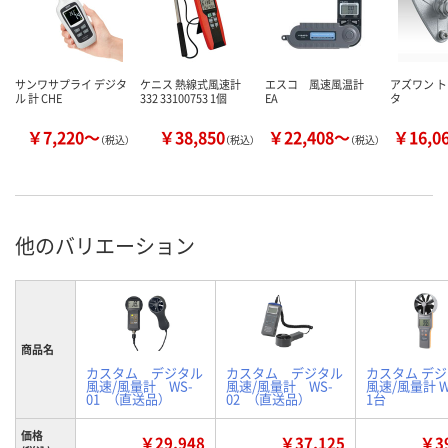
サンワサプライ デジタ
ケニス 熱線式風速計
エスコ 風速風温計
アズワン 
ル 計 CHE
332 33100753 1個
EA
タ
￥7,220～
￥38,850
￥22,408～
￥16,0
（税込）
（税込）
（税込）
他のバリエーション
商品名
カスタム デジタル
カスタム デジタル
カスタム デ
風速/風量計 WS-
風速/風量計 WS-
風速/風量計 W
01 （直送品）
02 （直送品）
1台
価格
￥29,948
￥37,125
￥39