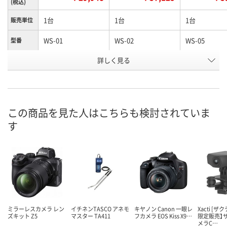
(税込)
1台
1台
1台
販売単位
WS-01
WS-02
WS-05
型番
お申込番
詳しく見る
N855817
N855818
N854788
号
あり
直送品
あり
在庫
8月19日（水）
8月9日（日）
お届け日
この商品を見た人はこちらも検討されていま
す
数量
数量
お取り扱い終了しま
した
カゴへ
カ
ミラーレスカメラ レン
イチネンTASCO アネモ
キヤノン Canon 一眼レ
Xacti [ザ
ズキット Z5
マスター TA411
フカメラ EOS Kiss X9…
限定販売】
メラC…