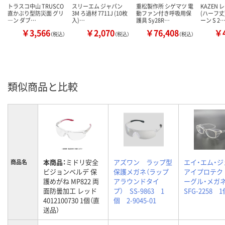
トラスコ中山 TRUSCO
スリーエム ジャパン
重松製作所 シゲマツ 電
KAZEN
直かぶり型防災面 グリ
3M ろ過材 7711J (10枚
動ファン付き呼吸用保
(ハーフ丈
―ン ダブ…
入)…
護具 Sy28R…
ーン S 2
￥3,566
￥2,070
￥76,408
￥4
（税込）
（税込）
（税込）
類似商品と比較
本商品：
ミドリ安全
アズワン ラップ型
エイ・エム・
商品名
ビジョンベルデ 保
保護メガネ（ラップ
アイプロテク
護めがね MP822 両
アラウンドタイ
ーグル・メガ
面防曇加工 レッド
プ） SS-9863 1
SFG-2258 1
4012100730 1個（直
個 2-9045-01
送品）