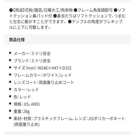
●【用途】花粉/園芸/日曜大工/飛来物 ●フレーム角度調節可 ●ソフ
トクッション鼻パッド付 ●鼻当たりはソフトクッションで、つまむ
と左右に動かすことができます。 ●テンプルの角度がフレキシブ
ルに上下に可動します。
商品仕様
メーカー：ミドリ安全
ブランド：ミドリ安全
サイズ（mm）：W146×H47×D152
フレームカラー：ホワイト/レッド
レンズコート：両面曇り止めコート
カラー：レッド
色：レッド
規格：JIS、ANSI
重量：28g
素材・材質：プラスチックフレーム、レンズ：JISポリカーボネート
(両面曇り止め)