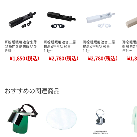
耳栓 睡眠用 遮音性 薄
耳栓 睡眠用 遮音 二層
耳栓 睡眠用 遮音 二層
耳栓 睡眠
型 横向き寝 快眠 いび
構造 d字形状 軽量
構造 d字形状 軽量
型 横向き
き対…
1.1g…
1.1g…
き対…
¥1,850（税込）
¥2,780（税込）
¥2,780（税込）
¥1,
おすすめの関連商品