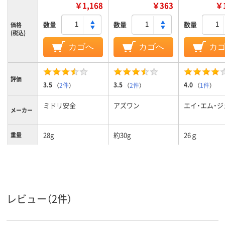
￥1,168
￥363
￥1
数量
数量
数量
価格
(税込)
カゴへ
カゴへ
カ
評価
3.5
3.5
4.0
（
2件
）
（
2件
）
（
1件
）
ミドリ安全
アズワン
エイ・エム・ジ
メーカー
28g
約30g
26ｇ
重量
レビュー（2件）