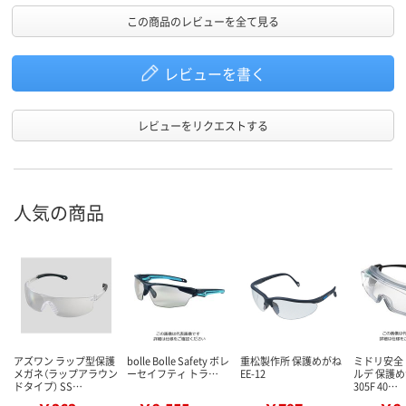
この商品のレビューを全て見る
レビューを書く
レビューをリクエストする
人気の商品
アズワン ラップ型保護
bolle Bolle Safety ボレ
重松製作所 保護めがね
ミドリ安全
メガネ（ラップアラウン
ーセイフティ トラ…
EE-12
ルデ 保護め
ドタイプ） SS…
305F 40…