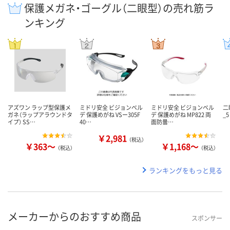
保護メガネ・ゴーグル（二眼型）の売れ筋ラ
ンキング
アズワン ラップ型保護メ
ミドリ安全 ビジョンベル
ミドリ安全 ビジョンベル
二
ガネ（ラップアラウンドタ
デ 保護めがね VSー305F
デ 保護めがね MP822 両
_5
イプ） SS…
40…
面防曇…
￥2,981
（税込）
￥363～
￥1,168～
（税込）
（税込）
ランキングをもっと見る
メーカーからのおすすめ商品
スポンサー