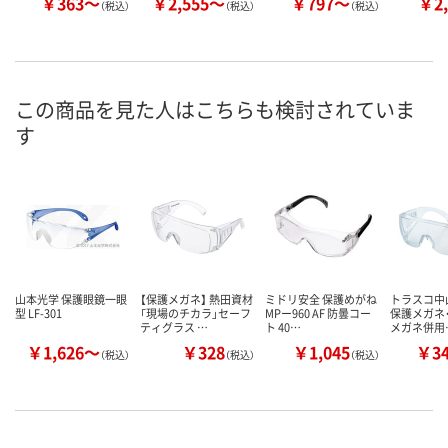
￥363～
￥2,555～
￥797～
￥2,
（税込）
（税込）
（税込）
この商品を見た人はこちらも検討されていま
す
山本光学 保護眼鏡一眼
【保護メガネ】 熱田資材
ミドリ安全 保護めがね
トラスコ中山
型 LF-301
「現場のチカラ」セーフ
MPー960 AF 防曇コー
保護メガネ
ティグラス …
ト 40…
メガネ併用
￥1,626～
￥328
￥1,045
￥3
（税込）
（税込）
（税込）