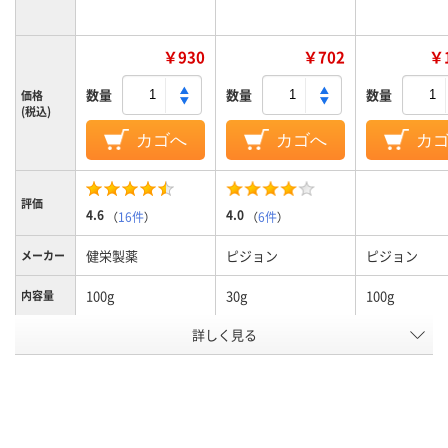
￥930
￥702
￥1
数量
数量
数量
価格
(税込)
カゴへ
カゴへ
カ
評価
4.6
4.0
（
16件
）
（
6件
）
健栄製薬
ピジョン
ピジョン
メーカー
100g
30g
100g
内容量
アスクル
詳しく見る
商品環境
10
スコア