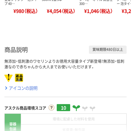
プ 40…
300…
ー 泡タイ
¥980（税込）
¥4,054（税込）
¥1,046（税込）
¥3,
商品説明
賞味期限480日以上
無添加・低刺激のワセリンよりお徳用大容量タイプ新登場！無添加・低刺
激なので赤ちゃんから大人までお使いいただけます。
アイコンの説明
10
アスクル商品環境スコア
環境に配慮した材料を使用
容器
包装
省資源・無包装