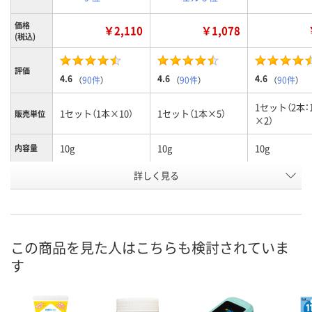
価格
￥2,110
￥1,078
(税込)
評価
4.6
4.6
4.6
（
90件
）
（
90件
）
（
90件
）
1セット（2本：
1セット（1本×10）
1セット（1本×5）
販売単位
×2）
10g
10g
10g
内容量
お申込番
詳しく見る
AEX9002
WJH8002
P286783
号
あり
あり
あり
在庫
この商品を見た人はこちらも検討されていま
8月11日（火）
8月11日（火）
8月11日（火）
お届け日
す
数量
数量
数量