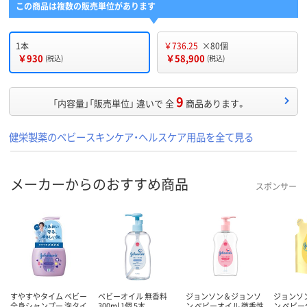
この商品は複数の販売単位があります
1本
￥736.25
×80個
￥930
￥58,900
(税込)
(税込)
9
「内容量」「販売単位」 違いで 全
商品あります。
健栄製薬のベビースキンケア・ヘルスケア用品を全て見る
メーカーからのおすすめ商品
スポンサー
すやすやタイム ベビー
ベビーオイル 無香料
ジョンソン＆ジョンソ
ジョンソ
全身シャンプー 泡タイ
300ml 1個 5本
ン ベビーオイル 微香性
ン ベビ