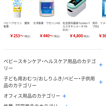
カゴへ
カゴへ
カ
ベビーワセリン 健栄
大洋製薬 ワセリンHG
松吉医科器械 Yonkerパ
貝印 ツメ
製薬
ルスオキシメータ YK-
プ001
81A(…
￥253～
￥440～
￥4,800
￥3
（税込）
（税込）
（税込）
ベビースキンケア・ヘルスケア用品のカテゴ
リー
子ども用おむつ/おしりふき/ベビー・子供用
品のカテゴリー
オフィス用品のカテゴリー