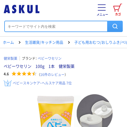
カゴ
メニュー
ホーム
生活雑貨/キッチン用品
子ども用おむつ/おしりふき/ベ
健栄製薬
ブランド：
ベビーワセリン
ベビーワセリン 100g 1本 健栄製薬
4.6
（
16
件のレビュー
）
ベビースキンケア・ヘルスケア用品 7位