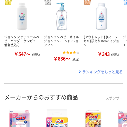
ジョンソン ナチュラルベ
ジョンソン ベビーオイル
【アウトレット】【Goエシ
ジ
ビーパウダー ケンビュー
ジョンソン・エンド・ジョ
カル】訳あり Kenvue ジョ
ー
低刺激処方
ンソン
ン…
エ
￥547～
￥343
（税込）
（税込）
￥836～
（税込）
ランキングをもっと見る
メーカーからのおすすめ商品
スポンサー