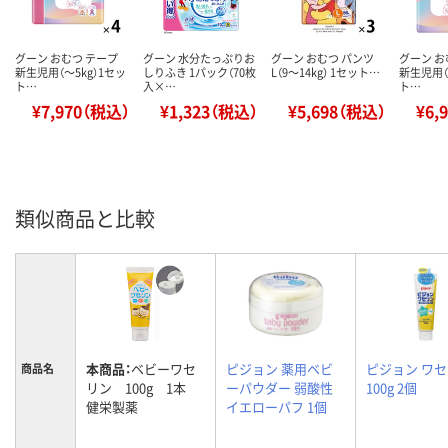
グーン おむつ テープ
グーン 水分たっぷりお
グーン おむつ パンツ
グーン お
新生児用（～5kg）1セッ
しりふき 1パック（70枚
L（9～14kg） 1セット…
新生児用（
ト…
入×…
ト…
¥7,970（税込）
¥1,323（税込）
¥5,698（税込）
¥6,
類似商品と比較
本商品：
ベビーワセ
ピジョン 薬用ベビ
ピジョン ワ
商品名
リン 100g 1本
ーパウダー 弱酸性
100g 2個
健栄製薬
イエローパフ 1個