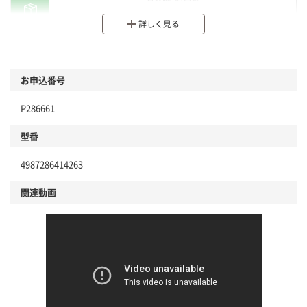
分別・リサイクルしやすい設計
詳しく見る
環境に配慮した材料を使用
商品
お申込番号
本体
省資源・省エネ・節水
P286661
分別・リサイクルしやすい設計
型番
独自の回収スキームがある
仕組
4987286414263
アスクルで資源循環している
関連動画
温室効果ガスなどの削減
この商品の環境配慮ポイントです。下記商品詳細「
アスクル商品環境スコア詳細／加点項目
」で確認できます。