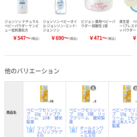
ジョンソン ナチュラル
ジョンソン ベビーオイ
ピジョン 薬用ベビーパ
資生堂 ベ
ベビーパウダー ケンビ
ル ジョンソン・エンド・
ウダー 弱酸性 1個
ー（プレスド）
ュー低刺激処方
ジョンソン
ィパウダー
￥547～
￥690～
￥471～
￥
（税込）
（税込）
（税込）
他のバリエーション
ベビーワセリンリッ
ベビーワセリンリッ
ベビーワセリ
商品名
プ 10g リップク
プ 10g 5個 リッ
プ 10g リ
リーム 10本 健栄
プクリーム 健栄製
リーム 1セッ
製薬
薬
本：1本入×2
製薬
リップクリー
オールインワ
ム/リップケア
ン化粧品・ジ
9 位
ェル 8 位