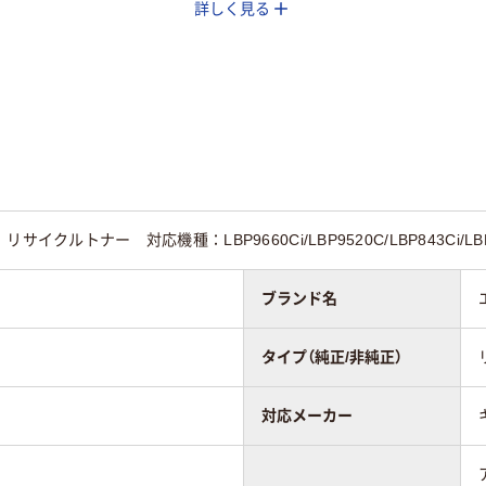
詳しく見る
ック系
イエロー系
ブルー系
ノン
キヤノン
キヤノン
イクルトナー 対応機種：LBP9660Ci/LBP9520C/LBP843Ci/LBP8
ブランド名
タイプ（純正/非純正）
対応メーカー