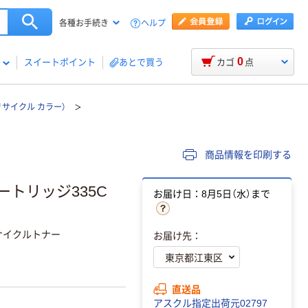
ヘルプ
各種お手続き
0
スイートポイント
あとで買う
カゴ
点
リサイクル カラー）
商品情報を印刷する
ートリッジ335C
お届け日：8月5日（水）まで
用 リサイクルトナー
お届け先：
直送品
アスクル指定出荷元02797