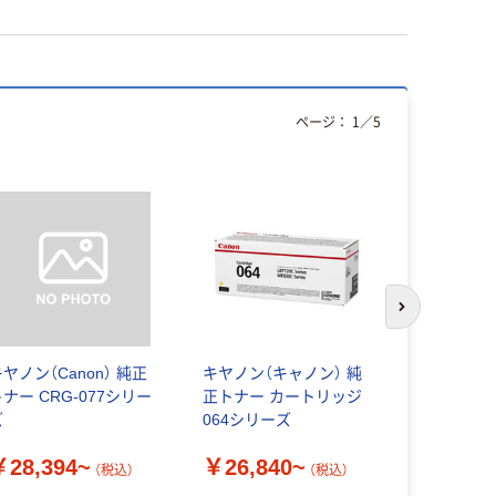
ページ：
1
／
5
次のスライド
ヤノン（Canon） 純正
キヤノン（キャノン） 純
キヤノン用
ナー CRG-077シリー
正トナー カートリッジ
ンク INK
ズ
064シリーズ
￥1,710
￥28,394~
￥26,840~
（税込）
（税込）