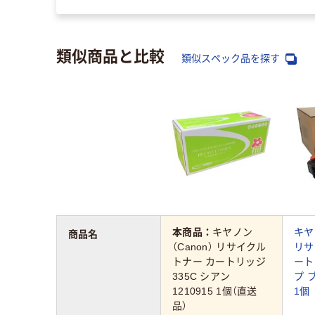
類似商品と比較
類似スペック品を探す
本商品：
キヤノン
キヤ
商品名
（Canon） リサイクル
リサ
トナー カートリッジ
ート
335C シアン
プ 
1210915 1個（直送
1個
品）