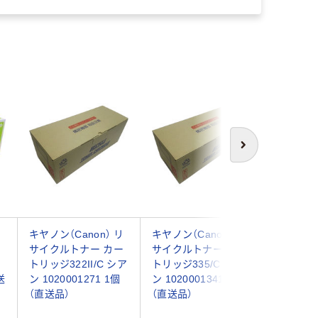
次へ
リ
キヤノン（Canon） リ
キヤノン（Canon） リ
キヤノン（
ー
サイクルトナー カー
サイクルトナー カー
リサイク
ア
トリッジ322II/C シア
トリッジ335/C シア
ートリッジ
送
ン 1020001271 1個
ン 1020001341 1個
プ CRG-
（直送品）
（直送品）
イプ マゼ