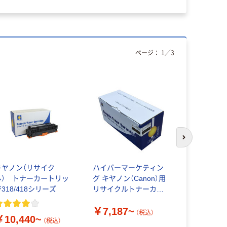
ページ：
1
／
3
次のスライド
キヤノン（リサイク
ハイパーマーケティン
ゼネラルサ
ル） トナーカートリッ
グ キヤノン（Canon）用
ノン（Cano
318/418シリーズ
リサイクルトナーカー
クルトナー
トリッジ067シリーズ
ジ335シリ
￥7,187~
￥15,98
（税込）
￥10,440~
（税込）