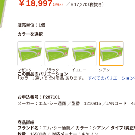
￥18,997
／￥17,270（税抜き）
（税込）
販売単位：1個
カラーを選択
マゼンタ
ブラック
イエロー
シアン
この商品のバリエーション
「カラー」違いで 全4商品 あります。
すべてのバリエーション
お申込番号：P287101
メーカー：エム・シー通商
／型番：1210915
／JANコード：457
商品詳細
ブランド名
エム・シー通商
／
カラー
シアン
／
タイプ（純正
枚数
16500枚
／
対応メーカー
キヤノン