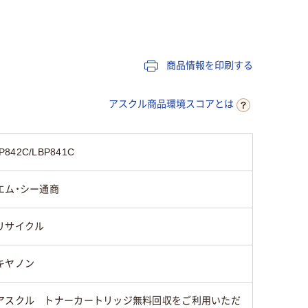
ブルー系
ブルー系
レッド系
キヤノン
キヤノン
キヤノン
商品情報を印刷する
アスクル商品環境スコアとは
42C/LBP841C
エム・シー通商
リサイクル
キヤノン
アスクル トナーカートリッジ無料回収をご利用いただ