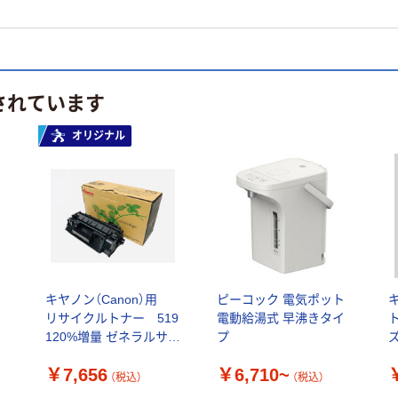
されています
オリジナル
キヤノン（Canon）用
ピーコック 電気ポット
キ
リサイクルトナー 519
電動給湯式 早沸きタイ
ト
120%増量 ゼネラルサプ
プ
ライ 1個 オリジナル
￥7,656
￥6,710~
（税込）
（税込）