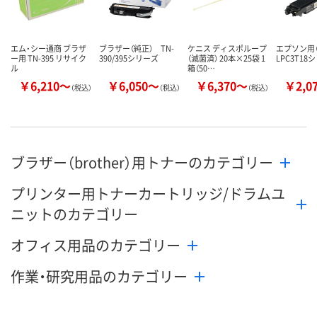
エム・シー通商 ブラザ
ブラザー（純正） TN-
ケニス ディスポループ
エプソン用（
ー用 TN-395 リサイク
390/395シリーズ
（滅菌済） 20本×25袋 1
LPC3T18
ル
箱（50…
￥6,210～
￥6,050～
￥6,370～
￥2,0
（税込）
（税込）
（税込）
ブラザー（brother）用トナーのカテゴリー
プリンター用トナーカートリッジ/ドラムユ
ニットのカテゴリー
オフィス用品のカテゴリー
作業・研究用品のカテゴリー