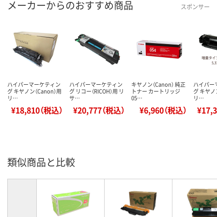
メーカーからのおすすめ商品
スポンサー
ハイパーマーケティン
ハイパーマーケティン
キヤノン（Canon） 純正
ハイパー
グ キヤノン（Canon）用
グ リコー（RICOH）用 リ
トナー カートリッジ
グ キヤノン
リ…
サ…
05…
リ…
¥18,810（税込）
¥20,777（税込）
¥6,960（税込）
¥17,
類似商品と比較