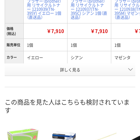
ブラザー（brother）
ブラザー（brother）
ブラザー（brot
用 リサイクルトナ
用 リサイクルトナ
用 リサイク
ー 1210939(TN-
ー 1210937(TN-
ー 1210938(T
395Y) イエロー 1個
395C) シアン 1個（直
395M) マゼン
（直送品）
送品）
（直送品）
価格
￥7,910
￥7,910
￥7
(税込)
1個
1個
1個
販売単位
イエロー
シアン
マゼンタ
カラー
お申込番
詳しく見る
P287115
P287113
P287114
号
直送品
直送品
直送品
在庫
8月21日（金）まで
8月21日（金）まで
8月21日（金）
お届け日
この商品を見た人はこちらも検討されていま
す
数量
数量
数量
カゴへ
カゴへ
カ