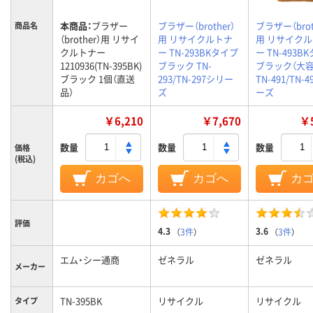
本商品：
ブラザー
ブラザー（brother）
ブラザー（brot
商品名
（brother）用 リサイ
用 リサイクルトナ
用 リサイク
クルトナー
ー TN-293BKタイプ
ー TN-493B
1210936(TN-395BK)
ブラック TN-
ブラック（大容
ブラック 1個（直送
293/TN-297シリー
TN-491/TN-
品）
ズ
ーズ
￥6,210
￥7,670
￥5
数量
数量
数量
価格
(税込)
カゴへ
カゴへ
カ
評価
4.3
3.6
（
3件
）
（
3件
）
エム・シー通商
ゼネラル
ゼネラル
メーカー
TN-395BK
リサイクル
リサイクル
タイプ