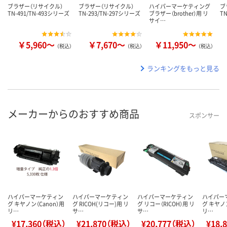
ブラザー（リサイクル）
ブラザー（リサイクル）
ハイパーマーケティング
ブ
TN-491/TN-493シリーズ
TN-293/TN-297シリーズ
ブラザー（brother）用 リ
T
サイ…
￥5,960～
￥7,670～
￥11,950～
（税込）
（税込）
（税込）
ランキングをもっと見る
メーカーからのおすすめ商品
スポンサー
ハイパーマーケティン
ハイパーマーケティン
ハイパーマーケティン
ハイパー
グ キヤノン（Canon）用
グ RICOH(リコー)用 リ
グ リコー（RICOH）用 リ
グ キヤノン
リ…
サ…
サ…
リ…
¥17,360（税込）
¥21,870（税込）
¥20,777（税込）
¥18,