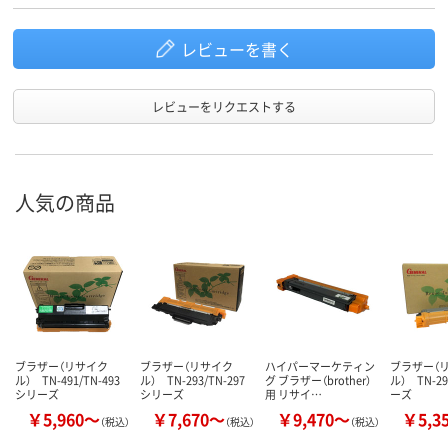
レビューを書く
レビューをリクエストする
人気の商品
ブラザー（リサイク
ブラザー（リサイク
ハイパーマーケティン
ブラザー（
ル） TN-491/TN-493
ル） TN-293/TN-297
グ ブラザー（brother）
ル） TN-29
シリーズ
シリーズ
用 リサイ…
ーズ
￥5,960～
￥7,670～
￥9,470～
￥5,3
（税込）
（税込）
（税込）