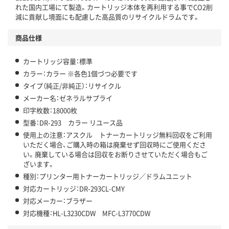
れた国内工場にて製造。カートリッジ本体を再利用する事でCO2削
減に貢献し境面にも配慮した高品質のリサイクルドラムです。
商品仕様
カートリッジ容量：標準
カラー：カラー ※各色1個づつ必要です
タイプ（純正/非純正）：リサイクル
メーカー名：ゼネラルサプライ
印字枚数：18000枚
型番：DR-293 カラー リユース品
使用上の注意：アスクル トナーカートリッジ無料回収をご利用
いただく場合、ご購入時の箱は廃棄せず回収時にご使用くださ
い。廃棄している場合は回収をお断りさせていただく場合もご
ざいます。
種別：プリンター用トナーカートリッジ／ドラムユニット
対応カートリッジ：DR-293CL-CMY
対応メーカー：ブラザー
対応機種：HL-L3230CDW MFC-L3770CDW