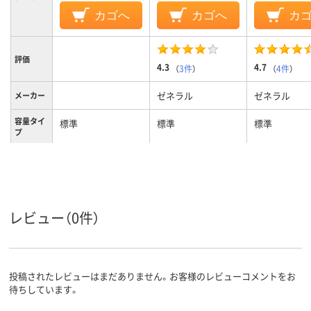
カゴへ
カゴへ
カ
評価
4.3
4.7
（
3件
）
（
4件
）
ゼネラル
ゼネラル
メーカー
容量タイ
標準
標準
標準
プ
対応メー
ブラザー
ブラザー
ブラザー
カー
レビュー（0件）
投稿されたレビューはまだありません。お客様のレビューコメントをお
待ちしています。