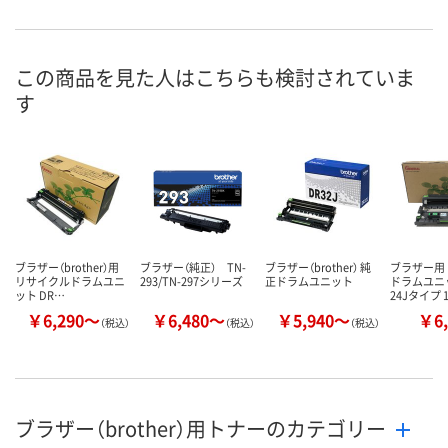
この商品を見た人はこちらも検討されていま
す
ブラザー（brother）用
ブラザー（純正） TN-
ブラザー（brother） 純
ブラザー用
リサイクルドラムユニ
293/TN-297シリーズ
正ドラムユニット
ドラムユニッ
ット DR…
24Jタイプ 
￥6,290～
￥6,480～
￥5,940～
￥6,
（税込）
（税込）
（税込）
ブラザー（brother）用トナーのカテゴリー