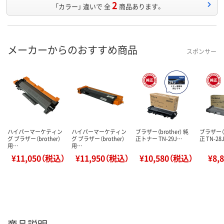
2
「カラー」 違いで 全
商品あります。
メーカーからのおすすめ商品
スポンサー
ハイパーマーケティン
ハイパーマーケティン
ブラザー（brother） 純
ブラザー（b
グ ブラザー（brother）
グ ブラザー（brother）
正トナー TN-29J…
正 TN-28
用…
用…
¥11,050（税込）
¥11,950（税込）
¥10,580（税込）
¥8,