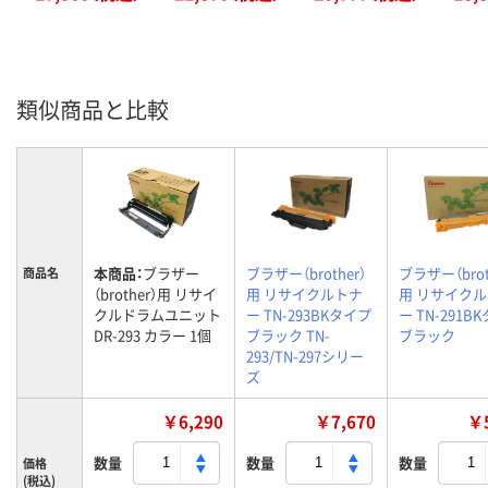
類似商品と比較
本商品：
ブラザー
ブラザー（brother）
ブラザー（brot
商品名
（brother）用 リサイ
用 リサイクルトナ
用 リサイク
クルドラムユニット
ー TN-293BKタイプ
ー TN-291B
DR-293 カラー 1個
ブラック TN-
ブラック
293/TN-297シリー
ズ
￥6,290
￥7,670
￥5
数量
数量
数量
価格
(税込)