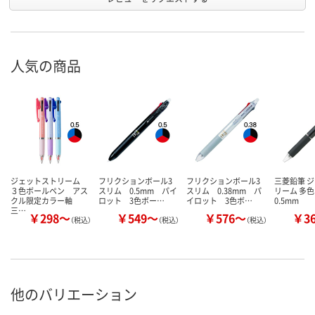
人気の商品
ジェットストリーム
フリクションボール3
フリクションボール3
三菱鉛筆 
３色ボールペン アス
スリム 0.5mm パイ
スリム 0.38mm パ
リーム 多
クル限定カラー軸
ロット 3色ボー…
イロット 3色ボ…
0.5mm
三…
￥298～
￥549～
￥576～
￥3
（税込）
（税込）
（税込）
他のバリエーション