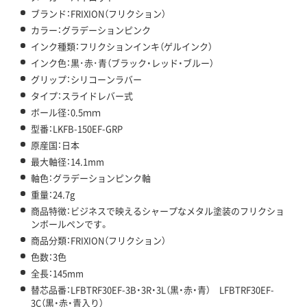
ブランド：FRIXION（フリクション）
カラー：グラデーションピンク
インク種類：フリクションインキ（ゲルインク）
インク色：黒･赤･青（ブラック・レッド・ブルー）
グリップ：シリコーンラバー
タイプ：スライドレバー式
ボール径：0.5ｍｍ
型番：LKFB-150EF-GRP
原産国：日本
最大軸径：14.1mm
軸色：グラデーションピンク軸
重量：24.7g
商品特徴：ビジネスで映えるシャープなメタル塗装のフリクショ
ンボールペンです。
商品分類：FRIXION（フリクション）
色数：3色
全長：145mm
替芯品番：LFBTRF30EF-3B・3R・3L（黒・赤・青） LFBTRF30EF-
3C（黒・赤・青入り）