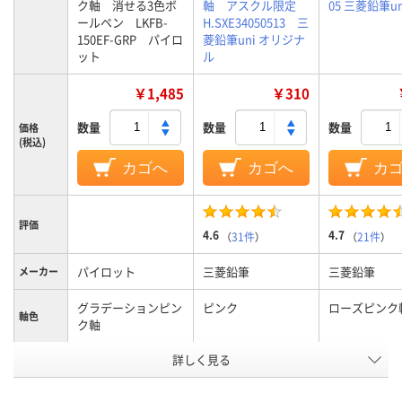
ク軸 消せる3色ボ
軸 アスクル限定
05 三菱鉛筆u
ールペン LKFB-
H.SXE34050513 三
150EF-GRP パイロ
菱鉛筆uni オリジナ
ット
ル
￥1,485
￥310
数量
数量
数量
価格
(税込)
カゴへ
カゴへ
カ
評価
4.6
4.7
（
31件
）
（
21件
）
パイロット
三菱鉛筆
三菱鉛筆
メーカー
グラデーションピン
ピンク
ローズピンク
軸色
ク軸
詳しく見る
0.5mm、0.5ｍｍ
0.5mm
0.5mm
ボール径
3色
3色
3色
色数