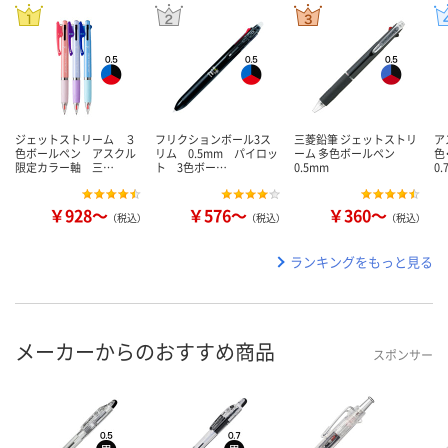
ジェットストリーム ３
フリクションボール3ス
三菱鉛筆 ジェットストリ
ア
色ボールペン アスクル
リム 0.5mm パイロッ
ーム 多色ボールペン
色
限定カラー軸 三…
ト 3色ボー…
0.5mm
0
￥928～
￥576～
￥360～
（税込）
（税込）
（税込）
ランキングをもっと見る
メーカーからのおすすめ商品
スポンサー