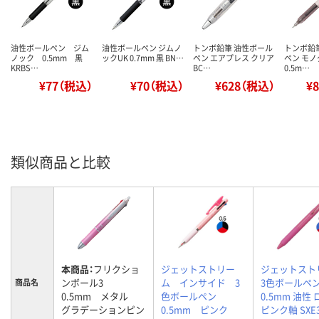
油性ボールペン ジム
油性ボールペン ジムノ
トンボ鉛筆 油性ボール
トンボ鉛
ノック 0.5mm 黒
ックUK 0.7mm 黒 BN…
ペン エアプレス クリア
ペン モ
KRBS…
BC…
0.5m…
¥77（税込）
¥70（税込）
¥628（税込）
¥
類似商品と比較
本商品：
フリクショ
ジェットストリー
ジェットスト
ンボール3
ム インサイド 3
3色ボールペ
商品名
0.5mm メタル
色ボールペン
0.5mm 油性
グラデーションピン
0.5mm ピンク
ピンク軸 SXE3