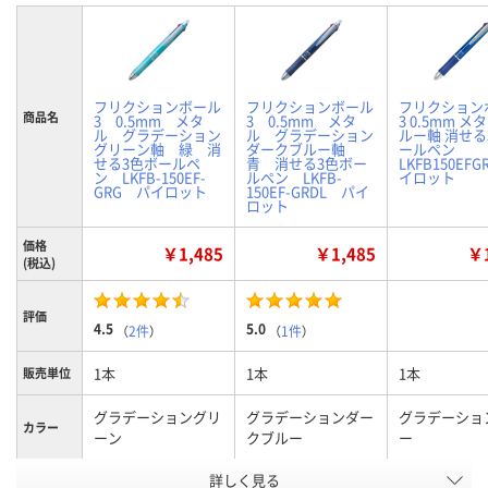
フリクションボール
フリクションボール
フリクション
商品名
3 0.5mm メタ
3 0.5mm メタ
3 0.5mm メ
ル グラデーション
ル グラデーション
ルー軸 消せる
グリーン軸 緑 消
ダークブルー軸
ールペン
せる3色ボールペ
青 消せる3色ボー
LKFB150EFG
ン LKFB-150EF-
ルペン LKFB-
イロット
GRG パイロット
150EF-GRDL パイ
ロット
価格
￥1,485
￥1,485
￥1
(税込)
評価
4.5
5.0
（
2件
）
（
1件
）
1本
1本
1本
販売単位
グラデーショングリ
グラデーションダー
グラデーショ
カラー
ーン
クブルー
ー
お申込番
詳しく見る
P292813
P292812
EA75160