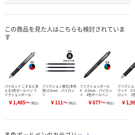
号
6点
あり
6点
在庫
8月11日（火）
8月11日（火）
8月11日（火）
お届け日
この商品を見た人はこちらも検討されていま
す
数量
数量
数量
カゴへ
カゴへ
カ
パイロット こすると消
フリクション替芯(多色
フリクションボール
フリクショ
える3色ボールペン フ
用) 0.5mm パイロッ
4 0.5mm パイロッ
ウッド 0.
リクションボール…
ト
ト 4色ボールペン
ロット 3
￥1,485～
￥111～
￥677～
￥1,9
（税込）
（税込）
（税込）
多色ボールペンのカテゴリー