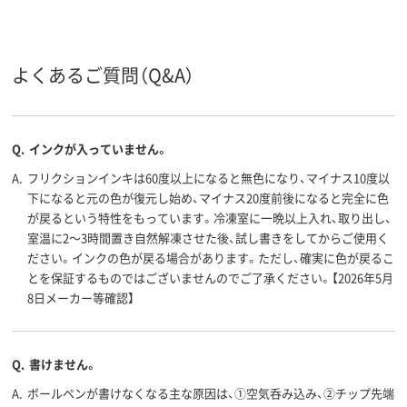
フリクションインキ
油性インク
油性インク
インク種
類
（ゲルインク）
よくあるご質問（Q&A）
ピンク系
ピンク系
ブラック系、
カラーグ
ループ
系、レッド系
アスクル
Q.
インクが入っていません。
商品環境
85
スコア
A.
フリクションインキは60度以上になると無色になり、マイナス10度以
下になると元の色が復元し始め、マイナス20度前後になると完全に色
が戻るという特性をもっています。冷凍室に一晩以上入れ、取り出し、
室温に2～3時間置き自然解凍させた後、試し書きをしてからご使用く
ださい。インクの色が戻る場合があります。ただし、確実に色が戻るこ
とを保証するものではございませんのでご了承ください。【2026年5月
8日メーカー等確認】
Q.
書けません。
A.
ボールペンが書けなくなる主な原因は、①空気呑み込み、②チップ先端