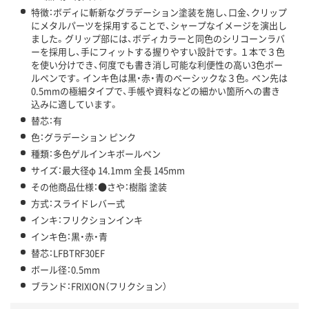
特徴：ボディに斬新なグラデーション塗装を施し、口金、クリップ
にメタルパーツを採用することで、シャープなイメージを演出し
ました。グリップ部には、ボディカラーと同色のシリコーンラバ
ーを採用し、手にフィットする握りやすい設計です。１本で３色
を使い分けでき、何度でも書き消し可能な利便性の高い3色ボー
ルペンです。インキ色は黒・赤・青のベーシックな３色。ペン先は
0.5mmの極細タイプで、手帳や資料などの細かい箇所への書き
込みに適しています。
替芯：有
色：グラデーション ピンク
種類：多色ゲルインキボールペン
サイズ：最大径φ 14.1mm 全長 145mm
その他商品仕様：●さや：樹脂 塗装
方式：スライドレバー式
インキ：フリクションインキ
インキ色：黒・赤・青
替芯：LFBTRF30EF
ボール径：0.5mm
ブランド：FRIXION（フリクション）