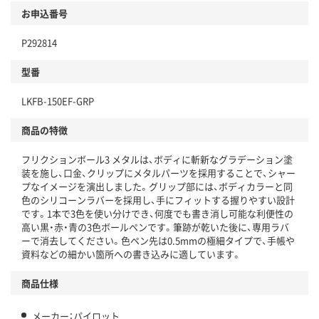
お申込番号
P292814
型番
LKFB-150EF-GRP
商品の特徴
フリクションボール3 メタルは、ボディに斬新なグラデーション塗
装を施し、口金、クリップにメタルパーツを採用することで、シャー
プなイメージを演出しました。グリップ部には、ボディカラーと同
色のシリコーンラバーを採用し、手にフィットする握りやすい設計
です。1本で3色を使い分けでき、何度でも書き消し可能な利便性の
高い黒・赤・青の3色ボールペンです。筆跡が乾いた後に、専用ラバ
ーで消去してください。色ペン先は0.5mmの極細タイプで、手帳や
資料などの細かい箇所への書き込みに適しています。
商品仕様
メーカー：パイロット