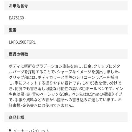
お申込番号
EA75160
型番
LKFB150EFGRL
商品の特徴
ボディに斬新なグラデーション塗装を施し、口金、クリップにメタ
ルパーツを採用することで、シャープなイメージを演出しました。
グリップ部には、ボディカラーと同色のシリコーンラバーを採用
し、手にフィットする握りやすい設計です。1本で3色を使い分けで
き、何度でも書き消し可能な利便性の高い3色ボールペンです。イン
キ色は黒・赤・青のベーシックな3色。ペン先は0.5mmの極細タイプ
で、手帳や資料などの細かい箇所への書き込みに適しています。※
証書類・宛名書きには使用できません。
商品仕様
メーカー：パイロット