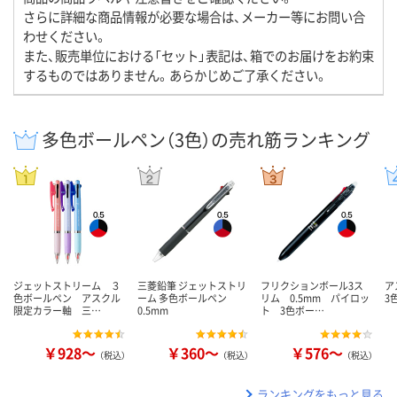
さらに詳細な商品情報が必要な場合は、メーカー等にお問い合
わせください。
また、販売単位における「セット」表記は、箱でのお届けをお約束
するものではありません。あらかじめご了承ください。
多色ボールペン（3色）の売れ筋ランキング
ジェットストリーム ３
三菱鉛筆 ジェットストリ
フリクションボール3ス
ア
色ボールペン アスクル
ーム 多色ボールペン
リム 0.5mm パイロッ
3
限定カラー軸 三…
0.5mm
ト 3色ボー…
￥928～
￥360～
￥576～
（税込）
（税込）
（税込）
ランキングをもっと見る