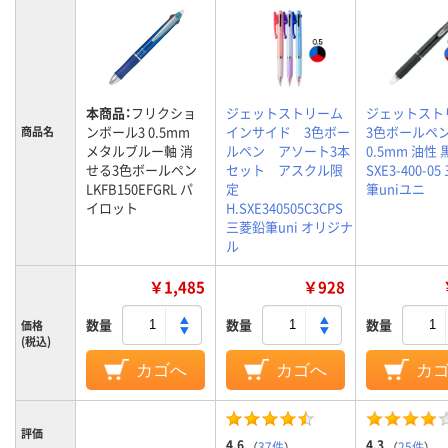
本商品：
フリクショ
ジェットストリーム
ジェットスト
ンボール3 0.5mm
インサイド 3色ボー
3色ボールペ
商品名
メタルブルー軸 消
ルペン アソート3本
0.5mm 油性 
せる3色ボールペン
セット アスクル限
SXE3-400-0
LKFB150EFGRL パ
定
筆uniユニ
イロット
H.SXE340505C3CPS
三菱鉛筆uni オリジナ
ル
￥1,485
￥928
数量
数量
数量
価格
(税込)
カゴへ
カゴへ
カ
評価
4.6
4.3
（
37件
）
（
25件
）