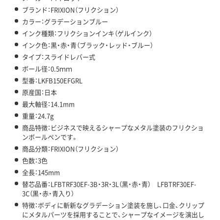
ブランド：FRIXION（フリクション）
カラー：グラデーションブルー
インク種類：フリクションインキ（ゲルインク）
インク色：黒・赤・青（ブラック・レッド・ブルー）
タイプ：スライドレバー式
ボール径：0.5ｍｍ
型番：LKFB150EFGRL
原産国：日本
最大軸径：14.1mm
重量：24.7g
商品特徴：ビジネスで映えるシャープなメタル塗装のフリクショ
ンボールペンです。
商品分類：FRIXION（フリクション）
色数：3色
全長：145mm
替芯品番：LFBTRF30EF-3B・3R・3L（黒・赤・青） LFBTRF30EF-
3C（黒・赤・青入り）
特徴：ボディに斬新なグラデーション塗装を施し、口金、クリップ
にメタルパーツを採用することで、シャープなイメージを演出し