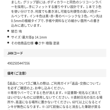
ました。グリップ部には、ボディカラーと同色のシリコーンラバ
ーを採用し、手にフィットする握りやすい設計です。１本で３色
を使い分けでき、何度でも書き消し可能な利便性の高い3色ボー
ルペンです。インキ色は黒・赤・青のベーシックな３色。ペン先は
0.5mmの極細タイプで、手帳や資料などの細かい箇所への書き
込みに適しています。
替芯：有
サイズ：最大径φ 14.1mm
その他商品仕様：●さや：樹脂 塗装
JANコード
4902505447556
備考（ご注意）
【返品について】ご購入の際は、ご利用ガイド「返品・交換について」
を必ずご確認の上、お申し込みください。
※専用ラバーでこすると色が消えます。※証書類・宛名など消えて
はいけないものには使用しないでください。※直射日光の当たる場
所や、高温になる場所に置かないでください。60℃以上になるとイ
ンキが無色になります。※-10℃前後になると消去した筆跡が戻る