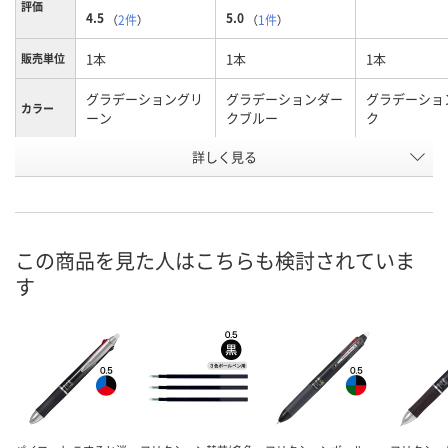
評価
4.5
5.0
（
2件
）
（
1件
）
1本
1本
1本
販売単位
グラデーショングリ
グラデーションダー
グラデーショ
カラー
ーン
クブルー
ク
お申込番
詳しく見る
P292813
P292812
P292814
号
8点
あり
6点
在庫
8月7日（金）
8月7日（金）
8月7日（金）
お届け日
この商品を見た人はこちらも検討されていま
す
数量
数量
数量
カゴへ
カゴへ
カ