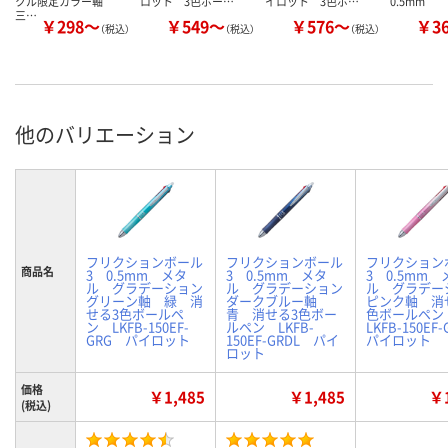
クル限定カラー軸
ロット 3色ボー…
イロット 3色ボ…
0.5mm
三…
￥298～
￥549～
￥576～
￥3
（税込）
（税込）
（税込）
他のバリエーション
フリクションボール
フリクションボール
フリクション
商品名
3 0.5mm メタ
3 0.5mm メタ
3 0.5mm 
ル グラデーション
ル グラデーション
ル グラデー
グリーン軸 緑 消
ダークブルー軸
ピンク軸 消
せる3色ボールペ
青 消せる3色ボー
色ボールペ
ン LKFB-150EF-
ルペン LKFB-
LKFB-150E
GRG パイロット
150EF-GRDL パイ
パイロット
ロット
価格
￥1,485
￥1,485
￥1
(税込)