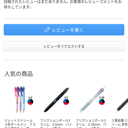
投稿されたレビューはまだありません。お客様のレビューコメントをお
待ちしています。
レビューを書く
レビューをリクエストする
人気の商品
ジェットストリーム
フリクションボール3
フリクションボール3
三菱鉛筆 
３色ボールペン アス
スリム 0.5mm パイ
スリム 0.38mm パ
リーム 多