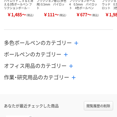
パイロット こすると消
フリクション替芯(多色
フリクションボール
フリクショ
える3色ボールペン フ
用) 0.5mm パイロッ
4 0.5mm パイロッ
ウッド 0.
リクションボール…
ト
ト 4色ボールペン
ロット 3
￥1,485～
￥111～
￥677～
￥1,9
（税込）
（税込）
（税込）
多色ボールペンのカテゴリー
ボールペンのカテゴリー
オフィス用品のカテゴリー
作業・研究用品のカテゴリー
あなたが最近チェックした商品
閲覧履歴の削除