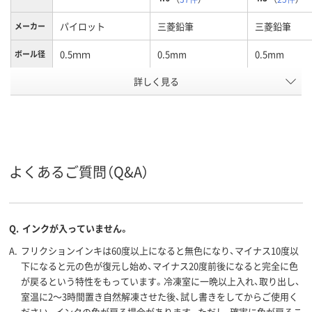
パイロット
三菱鉛筆
三菱鉛筆
メーカー
0.5ｍｍ
0.5mm
0.5mm
ボール径
詳しく見る
3色
3色
3色
色数
フリクションインキ
油性インク
油性インク
インク種
類
（ゲルインク）
ブルー系
ブラック系、ブルー
ブラック系、
カラーグ
ループ
系、レッド系
系、レッド系
よくあるご質問（Q&A）
アスクル
商品環境
85
スコア
Q.
インクが入っていません。
A.
フリクションインキは60度以上になると無色になり、マイナス10度以
下になると元の色が復元し始め、マイナス20度前後になると完全に色
が戻るという特性をもっています。冷凍室に一晩以上入れ、取り出し、
室温に2～3時間置き自然解凍させた後、試し書きをしてからご使用く
ださい。インクの色が戻る場合があります。ただし、確実に色が戻るこ