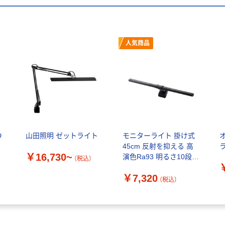
人気商品
D
山田照明 ゼットライト
モニターライト 掛け式
ワ
45cm 反射を抑える 高
￥16,730~
演色Ra93 明るさ10段階
（税込）
DEWML03BK エレコム
￥7,320
1個（直送品）
（税込）