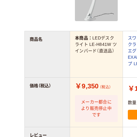
本商品：
LEDデスク
スワ
商品名
ライト LE-H841W ツ
クラ
インバード（直送品）
エグ
EX
プ L
￥9,350
価格（税込）
￥1
（税込）
メーカー都合に
数量
より販売停止中
です
レビュー