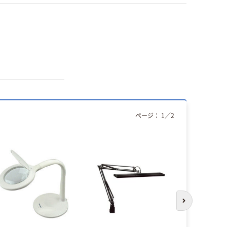
ページ：
1
／
2
次のスライド