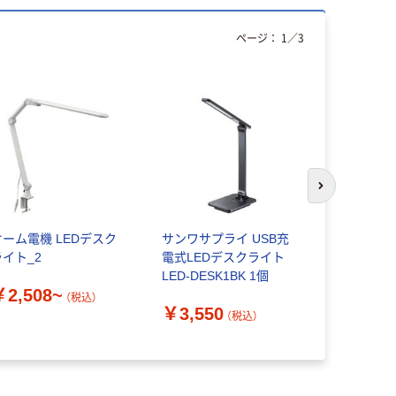
ページ：
1
／
3
次のスライド
オーム電機 LEDデスク
サンワサプライ USB充
オーム電機 
ライト_2
電式LEDデスクライト
ランプ LS
LED-DESK1BK 1個
06-3704 1
￥2,508~
（税込）
￥3,550
￥1,680
（税込）