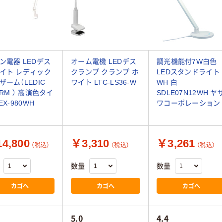
ン電器 LEDデス
オーム電機 LEDデス
調光機能付7W白色
イト レディック
クランプ クランプ ホ
LEDスタンドライト
ザーム（LEDIC
ワイト LTC-LS36-W
WH 白
ARM ） 高演色タイ
SDLE07N12WH ヤ
EX-980WH
ワコーポレーション
4,800
￥3,310
￥3,261
（税込）
（税込）
（税込）
数量
数量
カゴへ
カゴへ
カゴへ
5.0
4.4