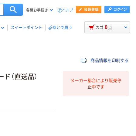
ヘルプ
各種お手続き
0
スイートポイント
あとで買う
カゴ
点
商品情報を印刷する
バード（直送品）
メーカー都合により販売停
止中です