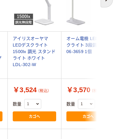
次へ
アイリスオーヤマ
オーム電機 LEDデス
レディッ
LEDデスクライト
クライト 3段調光 白
ム オフ
1500lx 調光 スタンド
06-3659 1個
ト） LE
ザ
ライト ホワイト
スワン電
LDL-302-W
￥3,524
￥3,570
￥11,
（税込）
（税込）
数量
数量
数量
カゴへ
カゴへ
5.0