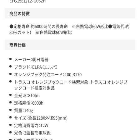
EFG15EL/12-G062H
商品の特徴
●定格寿命 約6000時間の長寿命 ※白熱電球60W形比●電気代 約
80%カット！ ※白熱電球60W形比
商品仕様
メーカー：朝日電器
ブランド：ELPA（エルパ）
オレンジブック発注コード：100-3170
トラスコ オレンジブックコード検索対象：トラスコ オレンジブ
ックコード検索対象品
全光束：810lm
定格寿命：6000h
質量：140g
サイズ：全長128X外径95(mm)
定格消費電力：12W
光色：3波長形電球色