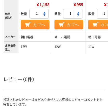
￥1,158
￥955
￥1
数量
数量
数量
価格
(税込)
カゴへ
カゴへ
カ
朝日電器
オーム電機
朝日電器
メーカー
定格消費
12W
12W
11W
電力
810lm
910ルーメン
750lm
全光束
140g
60g
約72g
質量
レビュー（0件）
投稿されたレビューはまだありません。お客様のレビューコメントをお
待ちしています。