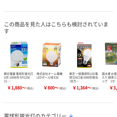
この商品を見た人はこちらも検討されていま
す
朝日電器 電球形蛍光灯
株式会社オーム電機
東芝 一般電球形LED電
国太楼 お
G形 100W形 EFG25E
LEDボール球 E26
球 E26口金 60W形相当
入り 緑茶
21-…
（全方…
ッグ 1セ
￥1,880～
￥800～
￥1,364～
￥3,
（税込）
（税込）
（税込）
電球形蛍光灯のカテゴリー