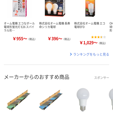
オーム電機 エコなボール
株式会社オーム電機 長寿
株式会社オーム電機 エコ
O
電球形蛍光灯 E26 スパイ
命シリカ電球
電球EFD
球
ラル形…
形
￥955～
￥396～
（税込）
（税込）
￥1,029～
（税込）
ランキングをもっと見る
メーカーからのおすすめ商品
スポンサー