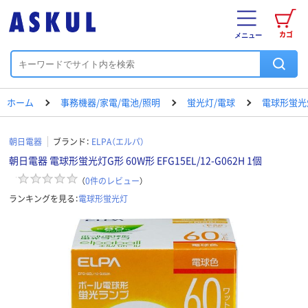
カゴ
メニュー
ホーム
事務機器/家電/電池/照明
蛍光灯/電球
電球形蛍光
朝日電器
ブランド：
ELPA（エルパ）
朝日電器 電球形蛍光灯G形 60W形 EFG15EL/12-G062H 1個
（
0
件のレビュー
）
ランキングを見る：
電球形蛍光灯