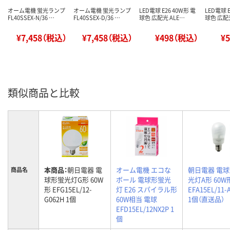
オーム電機 蛍光ランプ
オーム電機 蛍光ランプ
LED電球 E26 40W形 電
LED電球 E
FL40SSEX-N/36 …
FL40SSEX-D/36 …
球色 広配光 ALE…
球色 広配光
¥7,458（税込）
¥7,458（税込）
¥498（税込）
¥
類似商品と比較
本商品：
朝日電器 電
オーム電機 エコな
朝日電器 電
商品名
球形蛍光灯G形 60W
ボール 電球形蛍光
光灯A形 60W
形 EFG15EL/12-
灯 E26 スパイラル形
EFA15EL/11-
G062H 1個
60W相当 電球
1個（直送品）
EFD15EL/12NX2P 1
個