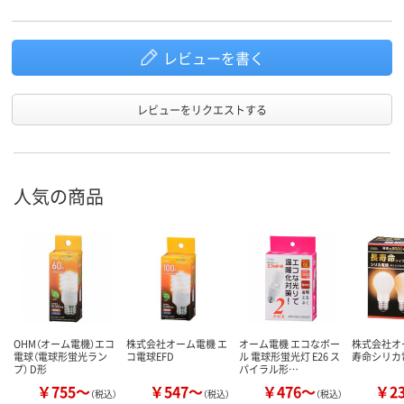
レビューを書く
レビューをリクエストする
人気の商品
OHM（オーム電機）エコ
株式会社オーム電機 エ
オーム電機 エコなボー
株式会社オ
電球（電球形蛍光ラン
コ電球EFD
ル 電球形蛍光灯 E26 ス
寿命シリカ
プ） D形
パイラル形…
￥755～
￥547～
￥476～
￥2
（税込）
（税込）
（税込）