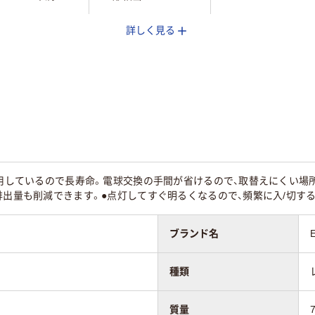
詳しく見る
レフ球
7ルーメン
721ルーメン
使用しているので長寿命。電球交換の手間が省けるので、取替えにくい場
排出量も削減できます。●点灯してすぐ明るくなるので、頻繁に入/切す
ブランド名
種類
質量