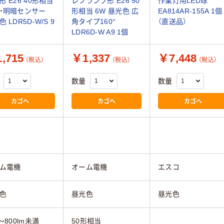
形 E26 40形相当
レフランプ形 E26 50
作業灯用LED球
・明暗センサー
形相当 6W 昼光色 広
EA814AR-155A 1個
 LDR5D-W/S 9
角タイプ160°
（直送品）
LDR6D-W A9 1個
,715
￥1,337
￥7,448
（税込）
（税込）
（税込）
数量
数量
カゴへ
カゴへ
カゴへ
ム電機
オーム電機
エスコ
色
昼光色
昼光色
～800lm未満
50形相当