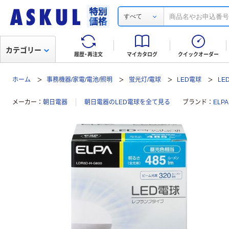
すべて
カテゴリー
履歴・再注文
マイカタログ
クイックオーダー
ホーム
事務機器/家電/電池/照明
蛍光灯/電球
LED電球
LE
メーカー
朝日電器
朝日電器のLED電球を全て見る
ブランド
ELP