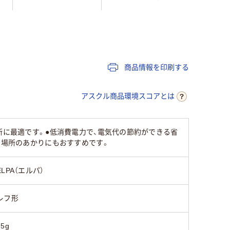
レフ球
レフ球
853ルーメン
1150ル
商品情報を印刷する
アスクル商品環境スコアとは
所に最適です。●低消費電力で、電気代の節約ができる省
る場所のあかりにもおすすめです。
ELPA（エルパ）
レフ形
75g