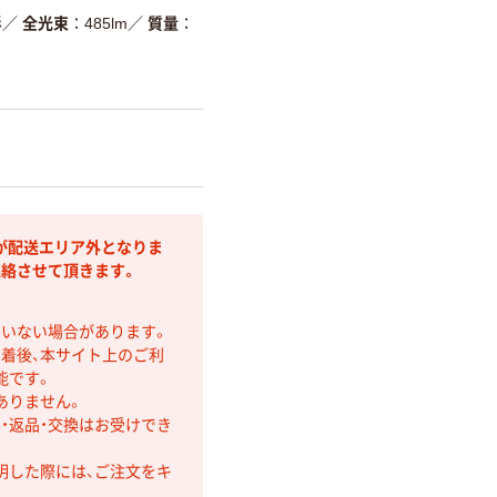
形
／
全光束
485lm
／
質量
が配送エリア外となりま
連絡させて頂きます。
ていない場合があります。
着後、本サイト上のご利
能です。
ありません。
・返品・交換はお受けでき
明した際には、ご注文をキ