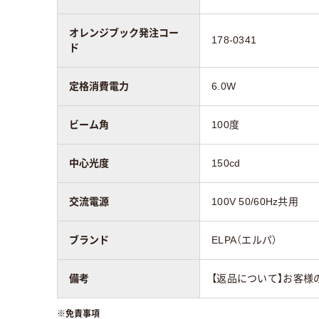
オレンジブック発注コー
178-0341
ド
定格消費電力
6.0W
ビーム角
100度
中心光度
150cd
交流電源
100V 50/60Hz共用
ブランド
ELPA（エルパ）
備考
【返品について】お客様
※
免責事項