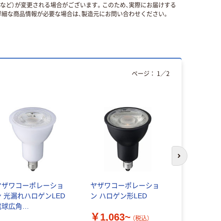
国など）が変更される場合がございます。このため、実際にお届けする
細な商品情報が必要な場合は、製造元にお問い合わせください。
ページ：
1
／
2
次のスライド
ヤザワコーポレーショ
ヤザワコーポレーショ
オーム電機L
ン 光漏れハロゲンLED
ン ハロゲン形LED
ロゲンランプ
電球広角
61mm O
￥1,063~
DR6LWE11H2 1個（直
LDR
（税込）