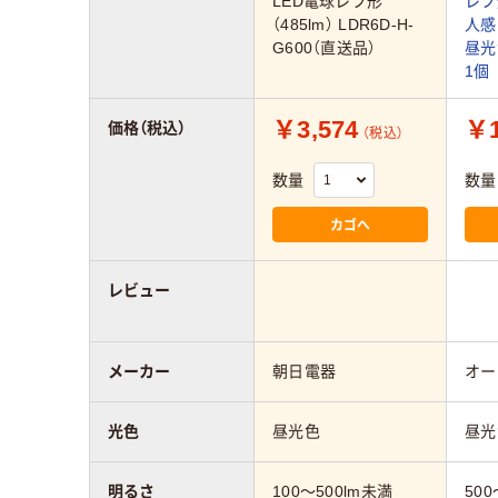
LED電球レフ形
レフ
（485lm） LDR6D-H-
人感
G600（直送品）
昼光色
1個
￥3,574
￥1
価格（税込）
（税込）
数量
数量
カゴへ
レビュー
メーカー
朝日電器
オー
光色
昼光色
昼光
明るさ
100～500lm未満
500