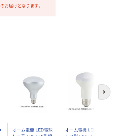
第のお届けとなります。
次へ
9
オーム電機 LED電球
オーム電機 LED電球
オーム電機