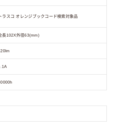
トラスコ オレンジブックコード検索対象品
全長102X外径63(mm)
320lm
0.1A
40000h