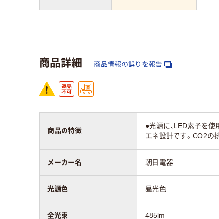
電球の形状
レフ球
全光束
485lm
55
商品詳細
商品情報の誤りを報告
●光源に、LED素子を
商品の特徴
エネ設計です。CO2の
メーカー名
朝日電器
光源色
昼光色
全光束
485lm