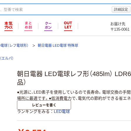
詳細設定
お届け先
〒135-0061
D電球（レフ電球形）
朝日電器 LED電球 特殊球
A（エルパ）
朝日電器 LED電球レフ形（485lm） LDR6
品）
●光源に、LED素子を使用しているので長寿命。電球交換の手
場所に最適です。●低消費電力で、電気代の節約ができる省エネ
レビューを書く
ランキングをみる
LED電球