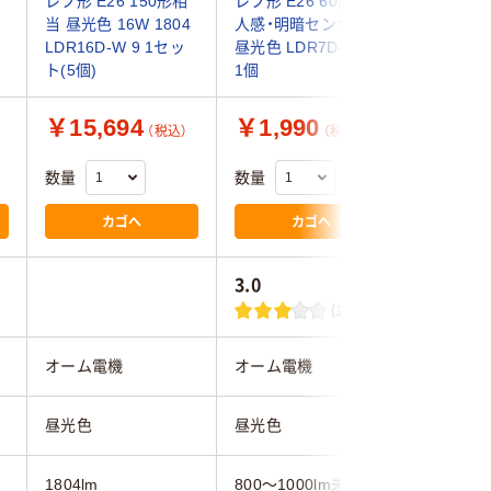
レフ形 E26 150形相
レフ形 E26 60形相当
レフ形 E2
当 昼光色 16W 1804
人感・明暗センサー
当 昼光色 
LDR16D-W 9 1セッ
昼光色 LDR7D-W/S 9
LDR10D-
ト(5個)
1個
￥15,694
￥1,990
￥2,6
（税込）
（税込）
数量
数量
数量
カゴへ
カゴへ
3.0
(1)
オーム電機
オーム電機
オーム電
昼光色
昼光色
昼光色
1804lm
800～1000lm未満
1000～1