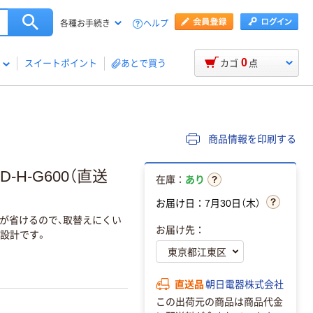
ヘルプ
各種お手続き
0
スイートポイント
あとで買う
カゴ
点
商品情報を印刷する
D-H-G600（直送
在庫：
あり
お届け日：7月30日（木）
間が省けるので、取替えにくい
お届け先：
設計です。
直送品
朝日電器株式会社
この出荷元の商品は商品代金