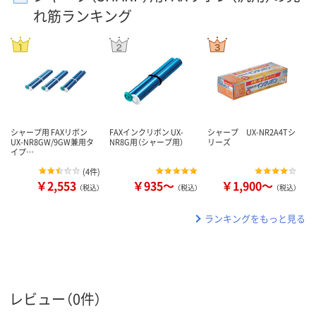
れ筋ランキング
シャープ用 FAXリボン
FAXインクリボン UX-
シャープ UX-NR2A4Tシ
UX-NR8GW/9GW兼用タ
NR8G用（シャープ用）
リーズ
イプ…
(
4件
)
￥2,553
￥935～
￥1,900～
（税込）
（税込）
（税込）
ランキングをもっと見る
レビュー（0件）