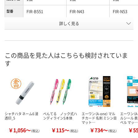
FIR-B551
FIR-N43
FIR-N53
型番
お申込番
詳しく見る
P304054
P304055
P304057
号
わずか
わずか
わずか
在庫
8月25日（火）
8月25日（火）
8月25日（火）
お届け日
この商品を見た人はこちらも検討されていま
す
数量
数量
数量
カゴへ
カゴへ
カ
シャチハタ ネーム6 浸
ぺんてる ノック式ハ
エーワン（A-one） マル
エーワン（A-
透印_5
ンディラインS本体
チカード 名刺 ミシン目
ルシール 
マット…
ベル マッ…
￥1,056～
￥115～
￥734～
￥5
（税込）
（税込）
（税込）