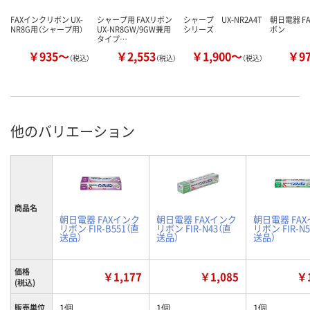
FAXインクリボン UX-
シャープ用 FAXリボン
シャープ UX-NR2A4T
朝日電器 F
NR8G用（シャープ用）
UX-NR8GW/9GW兼用
シリーズ
ボン
タイプ…
￥935～
￥2,553
￥1,900～
￥9
（税込）
（税込）
（税込）
他のバリエーション
商品名
朝日電器 FAXインク
朝日電器 FAXインク
朝日電器 FA
リボン FIR-B551（直
リボン FIR-N43（直
リボン FIR-N
送品）
送品）
送品）
価格
￥1,177
￥1,085
￥1
(税込)
1個
1個
1個
販売単位