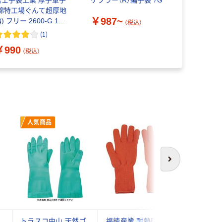
(綿特工場ぐんて超厚地
て手袋 NeoT
￥987~
) フリー 2600-G 1パ
枚入）
（税込）
ク(12双) 3-8451-01
(
1
)
￥4,915
￥990
（税込）
人気商品
次へ
フ
トラスコ中山 天然ゴ
福徳産業 耐熱防炎パ
ジェイワ