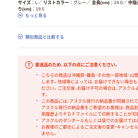
サイズ
L
／
リストカラー
グレー
／
全長(cm)
24.0
／
中指
り(cm)
19.5
もっと見る
類似商品と比較する
直送品のため、以下の点にご注意ください。
こちらの商品は沖縄県・離島・その他一部地域・山
します。地域等によっては、お届けできない場合
ださい。ご注文後、お届け不可の場合は、アスクル
す。
この商品には、アスクル発行の納品書が同梱され
アスクル発行の納品書をご希望のお客様は、商品到
用履歴よりＰＤＦファイルにて印刷することが可
アスクルのダンボールもしくは袋でのお届けでは
お客様のご都合によるご注文後の変更・キャンセル
ません。