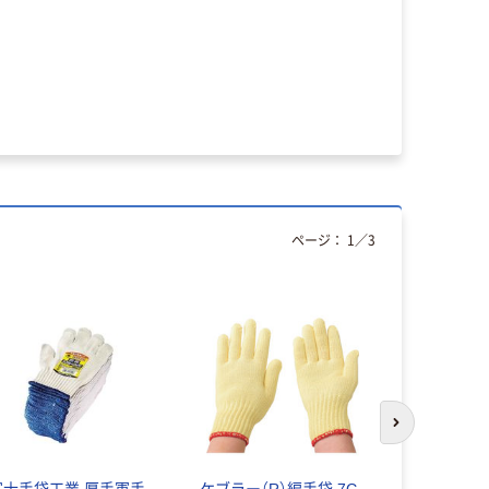
ページ：
1
／
3
次のスライド
富士手袋工業 厚手軍手
ケブラー（R）編手袋 7G
ネオプレン