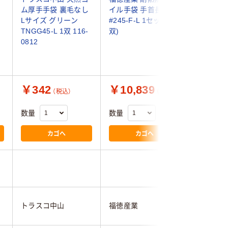
ー
ム厚手手袋 裏毛なし
イル手袋 手首長
ンニング
Lサイズ グリーン
#245-F-L 1セット(3
袋 SUPE
TNGG45-L 1双 116-
双)
サイズ JW
0812
（直送品）
￥342
￥10,839
￥1,1
（税込）
（税込）
数量
数量
数量
カゴへ
カゴへ
ジェイワ
トラスコ中山
福徳産業
ンニング