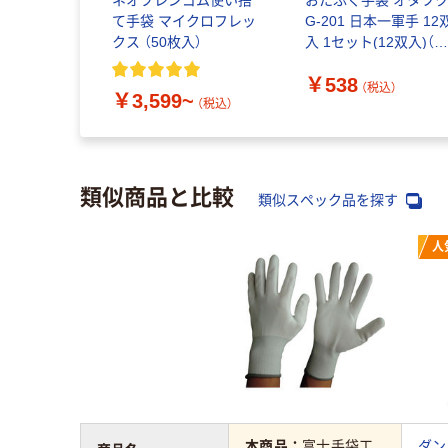
て手袋 マイクロフレッ
G-201 日本一軍手 12
クス （50枚入）
入 1セット(12双入)（
送品）
￥538
（税込）
￥3,599~
（税込）
類似商品と比較
類似スペック品を探す
人
本商品：
富士手袋工
ダン