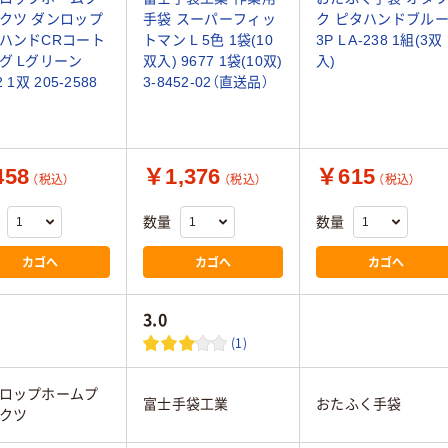
クツ ダンロップ
手袋 スーパーフィッ
ク ピタハンドブル
ハンドCRコート
トマン L 5色 1袋(10
3P L A-238 1組(3双
グ Lグリーン
双入) 9677 1袋(10双)
入)
2 1双 205-2588
3-8452-02（直送品）
58
￥1,376
￥615
（税込）
（税込）
（税込）
数量
数量
カゴへ
カゴへ
カゴへ
3.0
(1)
ロップホームプ
富士手袋工業
おたふく手袋
クツ