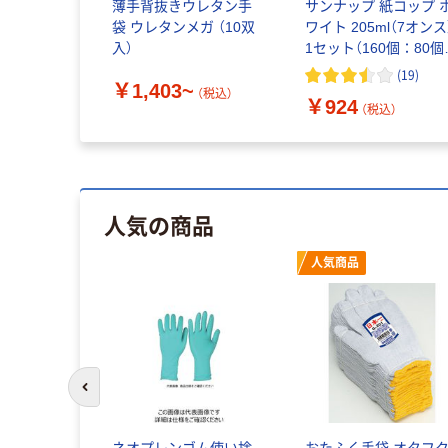
薄手背抜きウレタン手
サンナップ 紙コップ 
袋 ウレタンメガ （10双
ワイト 205ml（7オンス
入）
1セット（160個：80個
×2箱）
(
19
)
￥1,403~
（税込）
￥924
（税込）
人気の商品
人気商品
前のスライドへ
ネオプレンゴム使い捨
おたふく手袋 オタフ