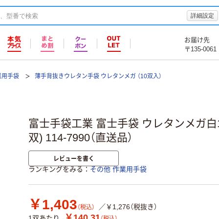
詳細設定
お届け先
〒135-0061
業用手袋
薄手背抜きウレタン手袋 ウレタンメガ （10双入）
富士手袋工業 富士手袋 ウレタンメガ白10P 5
双) 114-7990（直送品）
レビューを書く
ランキングをみる
その他 作業用手袋
￥1,403
／￥1,276（税抜き）
（税込）
￥140.31
1双あたり
（税込）