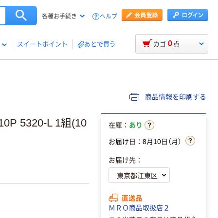
ヘルプ
各種お手続き
0
スイートポイント
あとで買う
カゴ
点
商品情報を印刷する
320-L 1組(10
在庫：
あり
お届け日：8月10日（月）
お届け先：
直送品
ＭＲＯ商品取扱店２