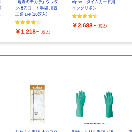
ホ
「現場のチカラ」 ウレタ
nippo タイムカード用
）
ン指先コート手袋 川西
インクリボン
入
工業 1袋（10双入）
￥2,688~
（税込）
￥1,218~
（税込）
ク
おたふく手袋 オタフク
耐油ニトリル手袋 ソル