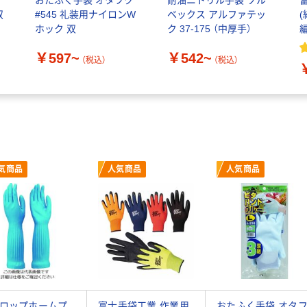
双
#545 礼装用ナイロンW
ベックス アルファテッ
直
ホック 双
ク 37-175 （中厚手）
編
ッ
￥597~
￥542~
（税込）
（税込）
気商品
人気商品
人気商品
ロップホームプ
富士手袋工業 作業用
おたふく手袋 オタ