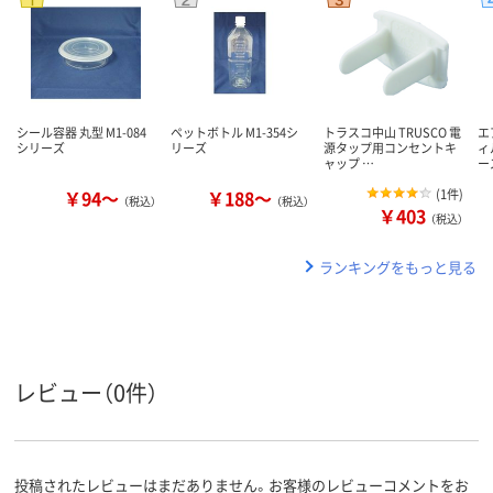
シール容器 丸型 M1-084
ペットボトル M1-354シ
トラスコ中山 TRUSCO 電
エ
シリーズ
リーズ
源タップ用コンセントキ
ィ
ャップ …
ー
￥94～
￥188～
(
1件
)
（税込）
（税込）
￥403
（税込）
ランキングをもっと見る
レビュー（0件）
投稿されたレビューはまだありません。お客様のレビューコメントをお