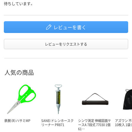
待ちしています。
レビューを書く
レビューをリクエストする
人気の商品
鉄腕（R）ハサミMP
SANEI ドレンホースク
シンワ測定 伸縮図面ケ
アズワン 
リーナー PR871
ースA 7段式 77030 1個
10枚入 1袋（
61…