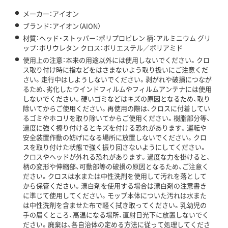
メーカー：アイオン
ブランド：アイオン（AION）
材質：ヘッド・ストッパー：ポリプロピレン 柄：アルミニウム グリ
ップ：ポリウレタン クロス：ポリエステル／ポリアミド
使用上の注意：本来の用途以外には使用しないでください。クロ
ス取り付け時に指などをはさまないよう取り扱いにご注意くだ
さい。走行中はしようしないでください。剥がれや破損につなが
るため、劣化したウインドフィルムやフィルムアンテナには使用
しないでください。硬いゴミなどはキズの原因となるため、取り
除いてからご使用ください。再使用の際は、クロスに付着してい
るゴミやホコリを取り除いてからご使用ください。樹脂部分等、
過度に強く擦り付けるとキズを付ける恐れがあります。運転や
安全装置作動の妨げになる場所に放置しないでください。クロ
スを取り付けた状態で強く振り回さないようにしてください。
クロスやヘッドが外れる恐れがあります。過度な力を掛けると、
柄の変形や伸縮部、可動部等の破損の原因となるため、ご注意く
ださい。クロスは水または中性洗剤を使用して汚れを落として
から保管ください。漂白剤を使用する場合は漂白剤の注意書き
に準じて使用してください。モップ本体についた汚れは水また
は中性洗剤を含ませた布で軽く拭き取ってください。乳幼児の
手の届くところ、高温になる場所、直射日光下に放置しないでく
ださい。廃棄は、各自治体の定める方法に従って処理してくださ