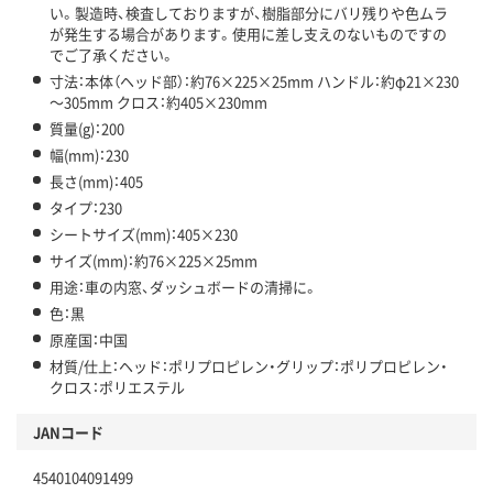
い。製造時、検査しておりますが、樹脂部分にバリ残りや色ムラ
が発生する場合があります。使用に差し支えのないものですの
でご了承ください。
寸法：本体（ヘッド部）：約76×225×25mm ハンドル：約φ21×230
～305mm クロス：約405×230mm
質量(g)：200
幅(mm)：230
長さ(mm)：405
タイプ：230
シートサイズ(mm)：405×230
サイズ(mm)：約76×225×25mm
用途：車の内窓、ダッシュボードの清掃に。
色：黒
原産国：中国
材質/仕上：ヘッド：ポリプロピレン・グリップ：ポリプロピレン・
クロス：ポリエステル
JANコード
4540104091499