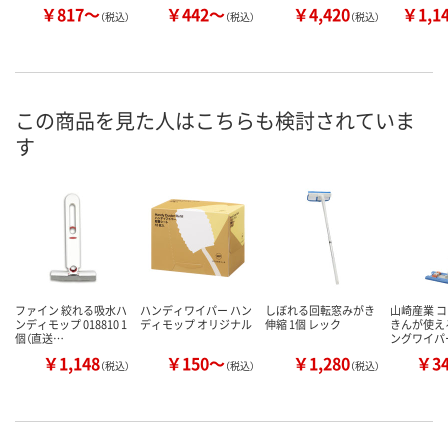
￥817～
￥442～
￥4,420
￥1,1
（税込）
（税込）
（税込）
この商品を見た人はこちらも検討されていま
す
ファイン 絞れる吸水ハ
ハンディワイパー ハン
しぼれる回転窓みがき
山崎産業 コ
ンディモップ 018810 1
ディモップ オリジナル
伸縮 1個 レック
きんが使え
個（直送…
ングワイパ
￥1,148
￥150～
￥1,280
￥3
（税込）
（税込）
（税込）