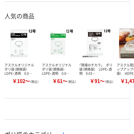
人気の商品
アスクルオリジナル
アスクルオリジナル
「現場のチカラ」 ポリ
アスクル限
ポリ袋（規格袋）
ポリ袋（規格袋）
袋（規格袋） LDPE・透
ップアップ
LDPE・透明 0.0…
LDPE・透明 0.0…
明 0.03…
袋） HDP
￥102～
￥61～
￥91～
￥1,4
（税込）
（税込）
（税込）