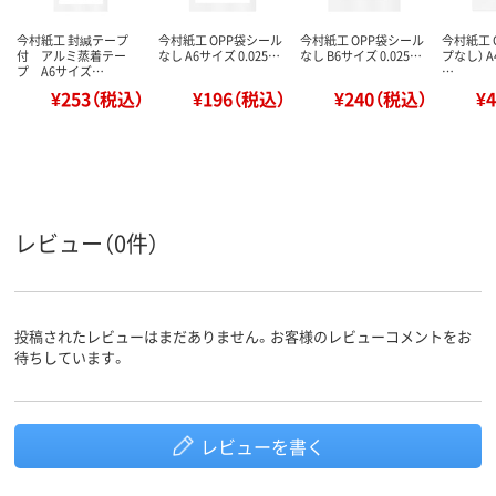
今村紙工 封緘テープ
今村紙工 OPP袋シール
今村紙工 OPP袋シール
今村紙工 
付 アルミ蒸着テー
なし A6サイズ 0.025…
なし B6サイズ 0.025…
プなし） 
プ A6サイズ…
…
¥253（税込）
¥196（税込）
¥240（税込）
¥
レビュー（0件）
投稿されたレビューはまだありません。お客様のレビューコメントをお
待ちしています。
レビューを書く