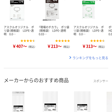
アスクルオリジナル ポ
「現場のチカラ」 ポリ袋
アスクルオリジナル ポ
ポ
リ袋（規格袋） LDPE・透
（規格袋） LDPE・透明
リ袋（規格袋） LDPE・透
H
明 0.0…
0.03…
明 0.0…
0.
￥407～
￥213～
￥313～
（税込）
（税込）
（税込）
ランキングをもっと見る
メーカーからのおすすめ商品
スポンサー