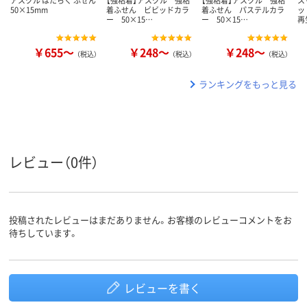
アスクル はたらく ふせん
【強粘着】アスクル 強粘
【強粘着】アスクル 強粘
ス
50×15mm
着ふせん ビビッドカラ
着ふせん パステルカラ
ッ
ー 50×15…
ー 50×15…
再
￥655～
￥248～
￥248～
（税込）
（税込）
（税込）
ランキングをもっと見る
レビュー（0件）
投稿されたレビューはまだありません。お客様のレビューコメントをお
待ちしています。
レビューを書く