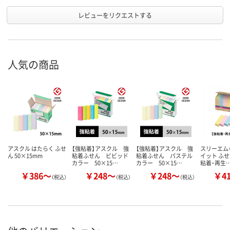
レビューをリクエストする
人気の商品
アスクル はたらく ふせ
【強粘着】アスクル 強
【強粘着】アスクル 強
スリーエム（
ん 50×15mm
粘着ふせん ビビッド
粘着ふせん パステル
イット ふせ
カラー 50×15…
カラー 50×15…
粘着・再生
￥386～
￥248～
￥248～
￥4
（税込）
（税込）
（税込）