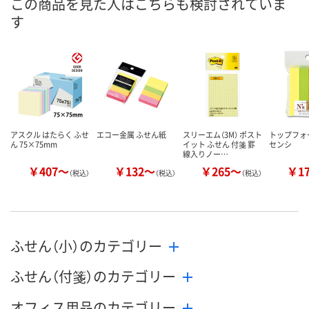
この商品を見た人はこちらも検討されていま
直送品
直送品
直送品
在庫
す
8月25日（火）まで
8月25日（火）
お届け日
数量
数量
お取り扱い終了しま
した
カゴへ
カ
アスクル はたらく ふせ
エコー金属 ふせん紙
スリーエム（3M） ポスト
トップフォー
ん 75×75mm
イット ふせん 付箋 罫
センシ
線入りノー…
￥407～
￥132～
￥265～
￥1
（税込）
（税込）
（税込）
ふせん（小）のカテゴリー
ふせん（付箋）のカテゴリー
オフィス用品のカテゴリー