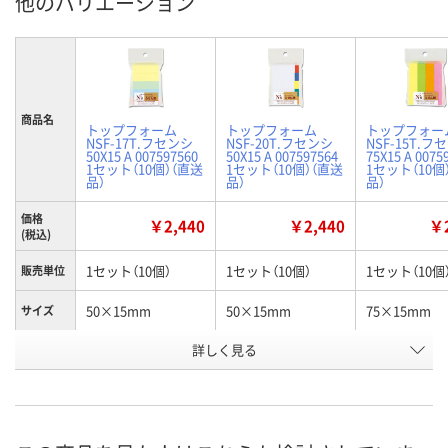
他のバリエーション
商品名
トップフォーム
トップフォーム
トップフォー
NSF-17T.フセンシ
NSF-20T.フセンシ
NSF-15T.フ
50X15 A 007597560
50X15 A 007597564
75X15 A 0075
1セット（10個）（直送
1セット（10個）（直送
1セット（10個
品）
品）
品）
価格
￥2,440
￥2,440
￥2
(税込)
1セット（10個）
1セット（10個）
1セット（10個
販売単位
50×15mm
50×15mm
75×15mm
サイズ
詳しく見る
パステルカラーアソ
ビビットカラーアソ
ネオンカラー
カラー
ート
ート
ト
お申込番
P391941
P391945
P391946
号