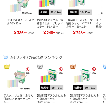
アスクル はたらく ふせ
【強粘着】アスクル 強
【強粘着】アスクル 強
スリーエ
ん 50×15mm
粘着ふせん ビビッド
粘着ふせん パステル
イット 
カラー 50×15…
カラー 50×15…
粘着・再
￥386～
￥248～
￥248～
￥
（税込）
（税込）
（税込）
ふせん（小）の売れ筋ランキング
アスクル はたらく ふせん
【強粘着】アスクル はたら
【強粘着】アスクル はたら
ア
付箋 50×15mm パステ
く 強粘着ふせん
く 強粘着ふせん
付
ル…
50×15mm …
50×15mm …
ル