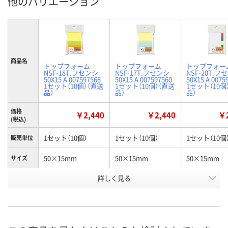
他のバリエーション
商品名
トップフォーム
トップフォーム
トップフォー
NSF-18T.フセンシ
NSF-17T.フセンシ
NSF-20T.フ
50X15 A 007597568
50X15 A 007597560
50X15 A 0075
1セット（10個）（直送
1セット（10個）（直送
1セット（10個
品）
品）
品）
価格
￥2,440
￥2,440
￥2
(税込)
1セット（10個）
1セット（10個）
1セット（10個
販売単位
50×15mm
50×15mm
50×15mm
サイズ
詳しく見る
ネオンカラーアソー
パステルカラーアソ
ビビットカラ
カラー
ト
ート
ート
お申込番
P391948
P391941
P391945
号