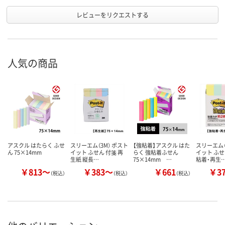
レビューをリクエストする
人気の商品
アスクル はたらく ふせ
スリーエム（3M） ポスト
【強粘着】アスクル はた
スリーエム（
ん 75×14mm
イット ふせん 付箋 再
らく 強粘着ふせん
イット ふせ
生紙 縦長…
75×14mm …
粘着・再生
￥813～
￥383～
￥661
￥3
（税込）
（税込）
（税込）