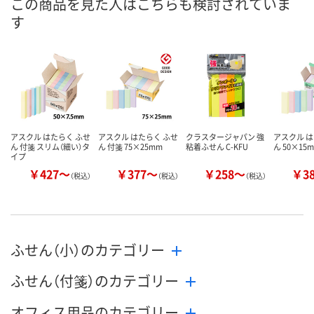
この商品を見た人はこちらも検討されていま
直送品
直送品
直送品
在庫
す
8月25日（火）まで
8月25日（火）まで
お届け日
数量
数量
お取り扱い終
した
カゴへ
カゴへ
アスクル はたらく ふせ
アスクル はたらく ふせ
クラスタージャパン 強
アスクル は
ん 付箋 スリム（細い）タ
ん 付箋 75×25mm
粘着ふせん C-KFU
ん 50×15
イプ
￥427～
￥377～
￥258～
￥3
（税込）
（税込）
（税込）
ふせん（小）のカテゴリー
ふせん（付箋）のカテゴリー
オフィス用品のカテゴリー