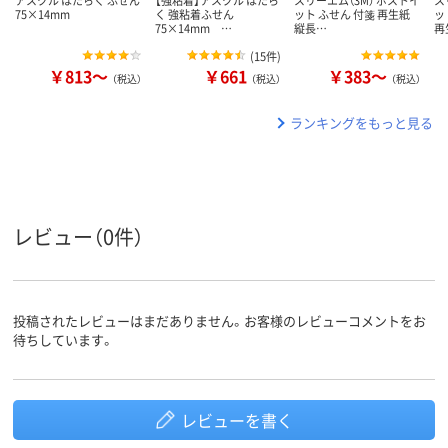
アスクル はたらく ふせん
【強粘着】アスクル はたら
スリーエム（3M） ポストイ
ス
75×14mm
く 強粘着ふせん
ット ふせん 付箋 再生紙
ッ
75×14mm …
縦長…
再
(
15件
)
￥813～
￥661
￥383～
（税込）
（税込）
（税込）
ランキングをもっと見る
レビュー（0件）
投稿されたレビューはまだありません。お客様のレビューコメントをお
待ちしています。
レビューを書く