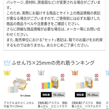
パッケージ、原材料、原産国など）が変更される場合がございま
す。
このため、実際にお届けする商品とサイト上の商品情報の表記
が異なる場合がございますので、ご使用前には必ずお届けした
商品の商品ラベルや注意書きをご確認ください。
さらに詳細な商品情報が必要な場合は、メーカー等にお問い合
わせください。
また、販売単位における「セット」表記は、箱でのお届けをお約束
するものではありません。あらかじめご了承ください。
ふせん75×25mmの売れ筋ランキング
アスクル はたらく ふせん
【強粘着】アスクル 強粘
【強粘着】アスクル 強粘
ス
付箋 75×25mm
着ふせん ビビッドカラ
着ふせん パステルカラ
ッ