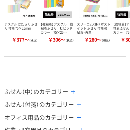
アスクル はたらく ふせ
【強粘着】アスクル 強
スリーエム（3M） ポスト
【強粘着】
ん 付箋 75×25mm
粘着ふせん ビビッド
イット ふせん 付箋 強
粘着ふせん
カラー 75×25…
粘着・再生…
カラー 75
￥377～
￥306～
￥280～
￥3
（税込）
（税込）
（税込）
ふせん（中）のカテゴリー
ふせん（付箋）のカテゴリー
オフィス用品のカテゴリー