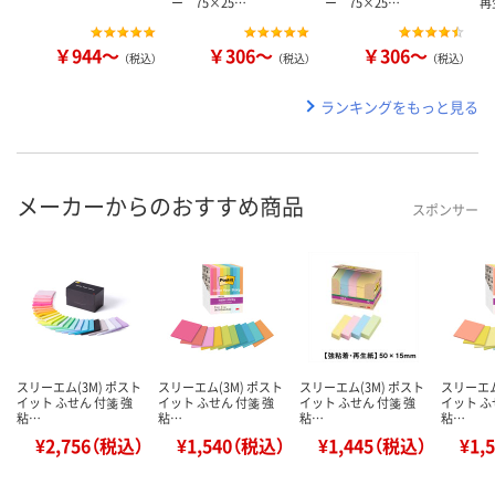
ー 75×25…
ー 75×25…
再
￥944～
￥306～
￥306～
（税込）
（税込）
（税込）
ランキングをもっと見る
メーカーからのおすすめ商品
スポンサー
スリーエム(3M) ポスト
スリーエム(3M) ポスト
スリーエム(3M) ポスト
スリーエム
イット ふせん 付箋 強
イット ふせん 付箋 強
イット ふせん 付箋 強
イット ふ
粘…
粘…
粘…
粘…
¥2,756（税込）
¥1,540（税込）
¥1,445（税込）
¥1,