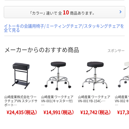
10
「カラー」 違いで 全
商品あります。
イトーキの会議用椅子/ミーティングチェア/スタッキングチェアを
全て見る
メーカーからのおすすめ商品
スポンサー
山崎産業株式会社 ワー
山崎産業 ワークチェア
山崎産業 ワークチェア
山崎産業
クチェアVN スタンドサ
VN-001(キャスター付)
VN-001 YB-154C-…
VN-002
ポート…
…
…
¥24,435（税込）
¥14,991（税込）
¥12,742（税込）
¥17,