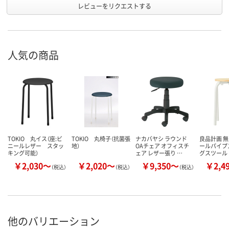
レビューをリクエストする
人気の商品
TOKIO 丸イス（座:ビ
TOKIO 丸椅子（抗菌張
ナカバヤシ ラウンド
良品計画 無
ニールレザー スタッ
地）
OAチェア オフィスチ
ールパイプ
キング可能）
ェア レザー張り …
グスツール
￥2,030～
￥2,020～
￥9,350～
￥2,4
（税込）
（税込）
（税込）
他のバリエーション