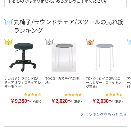
するものではありません。あらかじめご了承ください。
丸椅子/ラウンドチェア/スツールの売れ筋
ランキング
ナカバヤシ ラウンドOA
TOKIO 丸椅子（抗菌張
TOKIO 丸イス（座:ビニ
ア
チェア オフィスチェア レ
地）
ールレザー スタッキン
ー
ザー張り …
グ可能）
付
￥9,350～
￥2,020～
￥2,030～
（税込）
（税込）
（税込）
ランキングをもっと見る