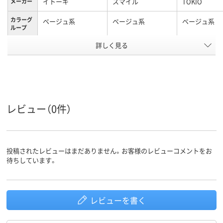
イトーキ
スマイル
TOKIO
メーカー
カラーグ
ベージュ系
ベージュ系
ベージュ系
ループ
キャスタ
詳しく見る
キャスター無し
キャスター無し
キャスター無
ー
スタッキ
不可
可
可
ング（積
み重ね）
の可否
レビュー（0件）
アスクル
商品環境
スコア
投稿されたレビューはまだありません。お客様のレビューコメントをお
待ちしています。
レビューを書く