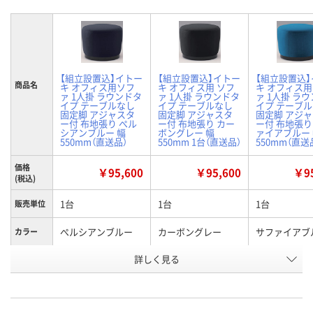
【組立設置込】イトー
【組立設置込】イトー
【組立設置込
商品名
キ オフィス用ソフ
キ オフィス用 ソフ
キ オフィス
ァ 1人掛 ラウンドタ
ァ 1人掛 ラウンドタ
ァ 1人掛 ラ
イプ テーブルなし
イプ テーブルなし
イプ テーブ
固定脚 アジャスタ
固定脚 アジャスタ
固定脚 アジ
ー付 布地張り ぺル
ー付 布地張り カー
ー付 布地張り
シアンブルー 幅
ボングレー 幅
ァイアブルー
550mm（直送品）
550mm 1台（直送品）
550mm（直送
価格
￥95,600
￥95,600
￥95
(税込)
1台
1台
1台
販売単位
ぺルシアンブルー
カーボングレー
サファイアブ
カラー
お申込番
詳しく見る
P406823
P406831
P406824
号
直送品
直送品
直送品
在庫