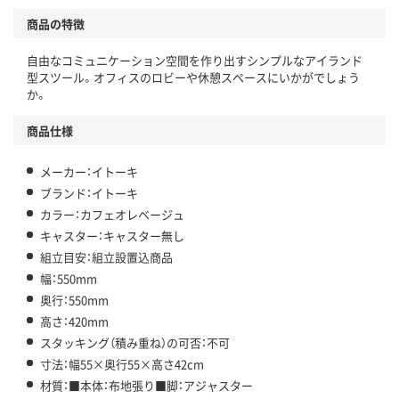
商品の特徴
自由なコミュニケーション空間を作り出すシンプルなアイランド
型スツール。オフィスのロビーや休憩スペースにいかがでしょう
か。
商品仕様
メーカー：イトーキ
ブランド：イトーキ
カラー：カフェオレベージュ
キャスター：キャスター無し
組立目安：組立設置込商品
幅：550mm
奥行：550mm
高さ：420mm
スタッキング（積み重ね）の可否：不可
寸法：幅55×奥行55×高さ42cm
材質：■本体：布地張り■脚：アジャスター