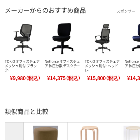
メーカーからのおすすめ商品
スポンサー
TOKIO オフィスチェア
Netforce オフィスチェ
TOKIO オフィスチェア
Netfor
メッシュ 肘付 ブラッ
ア 体圧分散 デスクチ…
メッシュ 肘付・ヘッド
ア 体圧分
ク…
レ…
¥9,980（税込）
¥14,375（税込）
¥15,800（税込）
¥14,
類似商品と比較