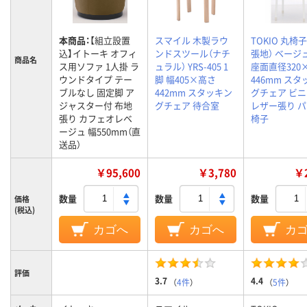
本商品：
【組立設置
スマイル 木製ラウ
TOKIO 丸椅
込】イトーキ オフィ
ンドスツール（ナチ
張地） ベージュ
商品名
ス用ソファ 1人掛 ラ
ュラル） YRS-405 1
座面直径320
ウンドタイプ テー
脚 幅405×高さ
446mm ス
ブルなし 固定脚 ア
442mm スタッキン
グチェア ビ
ジャスター付 布地
グチェア 待合室
レザー張り 
張り カフェオレベ
椅子
ージュ 幅550mm（直
送品）
￥95,600
￥3,780
￥2
数量
数量
数量
価格
(税込)
カゴへ
カゴへ
カ
評価
3.7
4.4
（
4件
）
（
5件
）