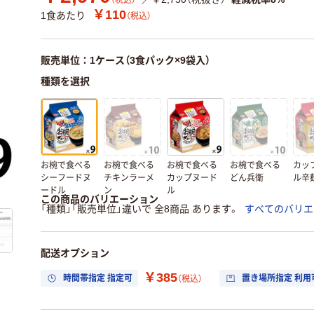
（税込）
￥110
1食あたり
（税込）
販売単位：1ケース（3食パック×9袋入）
種類を選択
お椀で食べる
お椀で食べる
お椀で食べる
お椀で食べる
カッ
シーフードヌ
チキンラーメ
カップヌード
どん兵衛
ル辛
ードル
ン
ル
この商品のバリエーション
「種類」「販売単位」違いで 全8商品 あります。
すべてのバリエ
配送オプション
￥385
時間帯指定 指定可
置き場所指定 利用
（税込）