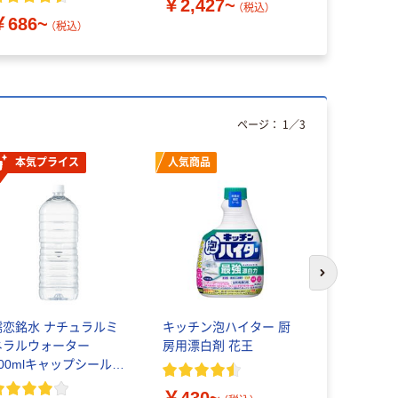
￥2,427~
（税込）
￥686~
￥705~
（税込）
ページ：
1
／
3
本気プライス
人気商品
人気商品
次のスライド
嬬恋銘水 ナチュラルミ
キッチン泡ハイター 厨
ロッテ AC
ネラルウォーター
房用漂白剤 花王
ム
500mlキャップシール付
き／2Lラベルレス 10本
￥430~
￥2,960