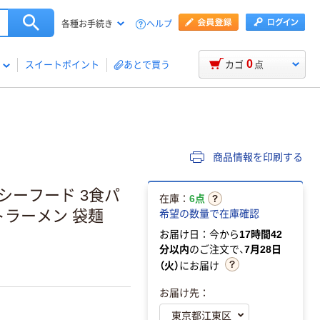
ヘルプ
各種お手続き
0
スイートポイント
あとで買う
カゴ
点
商品情報を印刷する
シーフード 3食パ
在庫：
6点
ントラーメン 袋麺
希望の数量で在庫確認
お届け日：今から
17時間42
分以内
のご注文で、
7月28日
（火）
にお届け
お届け先：