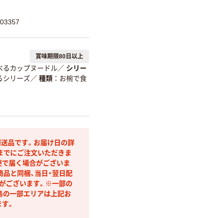
03357
賞味期限80日以上
べるカップヌードル
／
シリー
るシリーズ
／
種類
お椀で食
送品です。お届け日の詳
までにご注文いただきま
便で届く場合がございま
商品と同梱、当日・翌日配
合がございます。※一部の
島の一部エリアは上記お
ます。