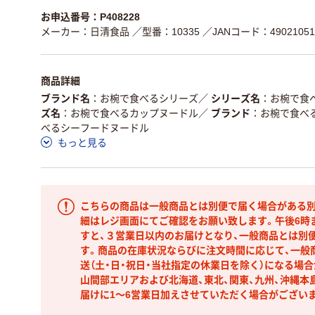
お申込番号：P408228
メーカー：日清食品
／型番：10335
／JANコード：49021051
商品詳細
ブランド名
お椀で食べるシリーズ
／
シリーズ名
お椀で食
ズ名
お椀で食べるカップヌードル
／
ブランド
お椀で食べ
べるシーフードヌードル
もっと見る
こちらの商品は一般商品とは別便で届く場合がある別
細はレジ画面にてご確認をお願い致します。午後6時
すと、３営業日以内のお届けとなり、一般商品とは別
す。商品の在庫状況ならびに注文時間に応じて、一般
送（土・日・祝日・当社指定の休業日を除く）になる場
山間部エリアおよび北海道、東北、関東、九州、沖縄本
届けに1～6営業日加えさせていただく場合がござい