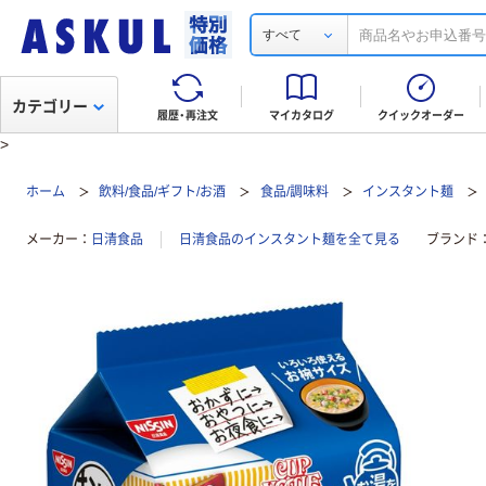
すべて
カテゴリー
履歴・再注文
マイカタログ
クイックオーダー
>
ホーム
飲料/食品/ギフト/お酒
食品/調味料
インスタント麺
メーカー
日清食品
日清食品のインスタント麺を全て見る
ブランド