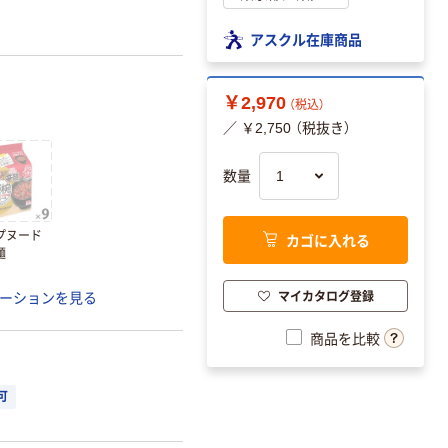
アスクル在庫商品
￥2,970
（税込）
／ ￥2,750 （税抜き）
数量
プヌード
カゴに入れる
麺
マイカタログ登録
ーションを見る
商品を比較
可