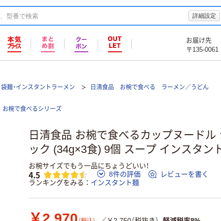
詳細設定
お届け先
〒135-0061
袋麺・インスタントラーメン
日清食品 お椀で食べる ラーメン／うどん
お椀で食べるシリーズ
日清食品 お椀で食べるカップヌードル 
ック (34g×3食) 9個 スープ インスタ
お椀サイズでもう一品にちょうどいい！
4.5
8件の評価
レビューを書く
ランキングをみる
インスタント麺
￥2,970
／￥2,750（税抜き）
軽減税率8%