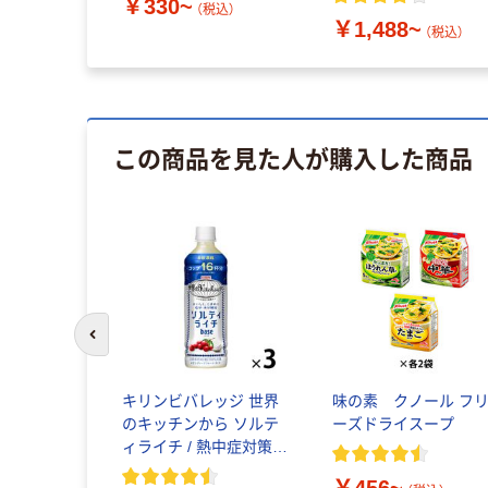
￥330~
（税込）
￥1,488~
（税込）
この商品を見た人が購入した商品
前のスライドへ
キリンビバレッジ 世界
味の素 クノール フ
のキッチンから ソルテ
ーズドライスープ
ィライチ / 熱中症対策飲
料 スポーツドリンク 水
￥456~