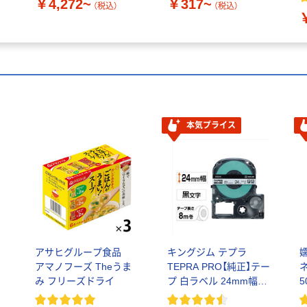
￥4,272~
￥317~
（税込）
（税込）
本気プライス
リ
アサヒグループ食品
キングジム テプラ
アマノフーズ Theうま
TEPRA PRO【純正】テー
み フリーズドライ
プ 白ラベル 24mm幅
（黒文字）