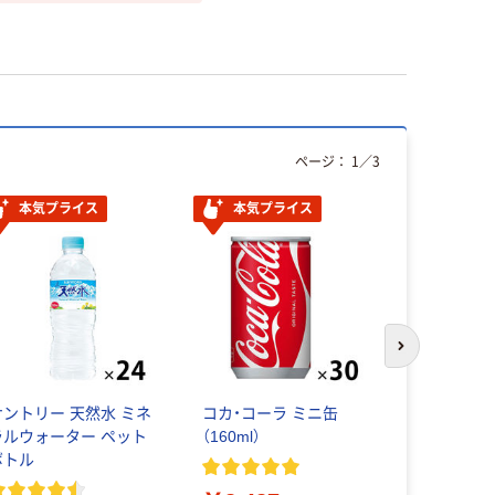
ページ：
1
／
3
本気プライス
本気プライス
次のスライド
サントリー 天然水 ミネ
コカ・コーラ ミニ缶
ハウスウェ
ラルウォーター ペット
（160ml）
ズ PERFEC
ボトル
1日分のビ