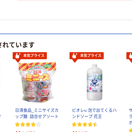
されています
本気プライス
本気プライス
日清食品_ミニサイズカ
ビオレu 泡で出てくるハ
オ
ップ麺_詰合せアソート
ンドソープ 花王