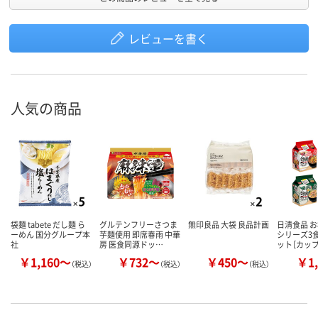
レビューを書く
人気の商品
袋麺 tabete だし麺 ら
グルテンフリーさつま
無印良品 大袋 良品計画
日清食品 
ーめん 国分グループ本
芋麺使用 即席春雨 中華
シリーズ3
社
房 医食同源ドッ…
ット［カッ
￥1,160～
￥732～
￥450～
￥1,
（税込）
（税込）
（税込）