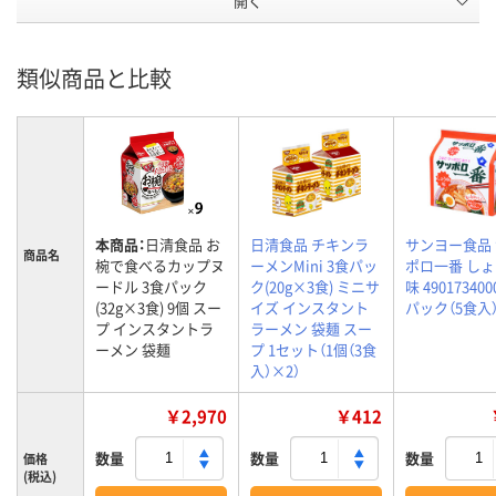
開く
類似商品と比較
本商品：
日清食品 お
日清食品 チキンラ
サンヨー食品
商品名
椀で食べるカップヌ
ーメンMini 3食パッ
ポロ一番 し
ードル 3食パック
ク(20g×3食) ミニサ
味 490173400
(32g×3食) 9個 スー
イズ インスタント
パック（5食入
プ インスタントラ
ラーメン 袋麺 スー
ーメン 袋麺
プ 1セット（1個（3食
入）×2）
￥2,970
￥412
数量
数量
数量
価格
(税込)