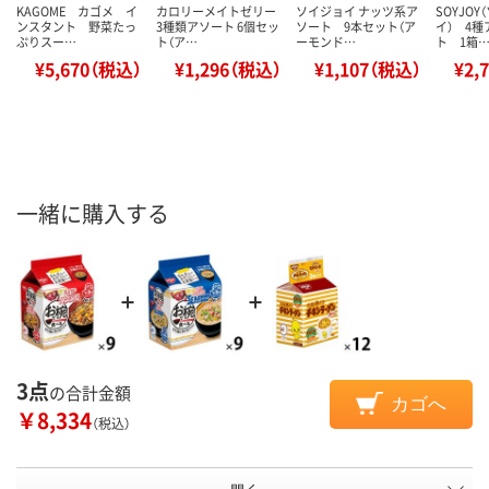
KAGOME カゴメ イ
カロリーメイトゼリー
ソイジョイ ナッツ系ア
SOYJO
ンスタント 野菜たっ
3種類アソート 6個セッ
ソート 9本セット（ア
イ） 4
ぷりスー…
ト（ア…
ーモンド…
ト 1箱
¥5,670（税込）
¥1,296（税込）
¥1,107（税込）
¥2,
一緒に購入する
3点
の合計金額
カゴへ
￥8,334
（税込）