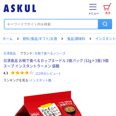
カゴ
メニュー
ホーム
飲料/食品/ギフト/お酒
食品/調味料
インスタント
日清食品
ブランド：
お椀で食べるシリーズ
日清食品 お椀で食べるカップヌードル 3食パック (32g×3食) 9個
スープ インスタントラーメン 袋麺
4.3
（
22
件のレビュー
）
ランキングを見る：
インスタント麺