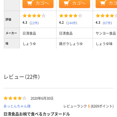
カゴへ
カゴへ
カ
評価
4.3
4.2
4.3
（
22件
）
（
144件
）
（
67件
）
日清食品
日清食品
サンヨー食品
メーカー
しょうゆ
鶏ガラしょうゆ
しょうゆ味
味
レビュー（22件）
2020年6月30日
あっとんちゃん様
レビューランク
S
(8269ポイント)
日清食品お椀で食べるカップヌードル