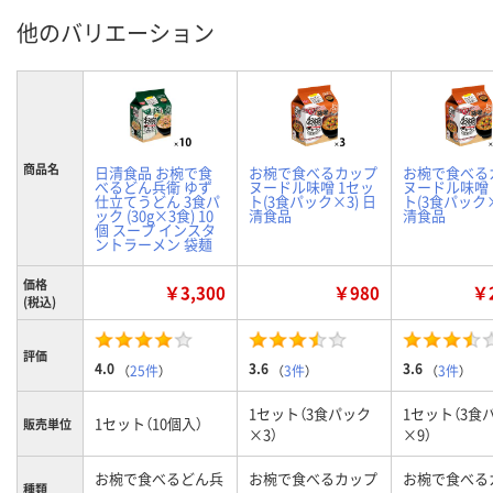
他のバリエーション
商品名
日清食品 お椀で食
お椀で食べるカップ
お椀で食べる
べるどん兵衛 ゆず
ヌードル味噌 1セッ
ヌードル味噌 
仕立てうどん 3食パ
ト(3食パック×3) 日
ト(3食パック×
ック (30g×3食) 10
清食品
清食品
個 スープ インスタ
ントラーメン 袋麺
価格
￥3,300
￥980
￥2
(税込)
評価
4.0
3.6
3.6
（
25件
）
（
3件
）
（
3件
）
1セット（3食パック
1セット（3食
1セット（10個入）
販売単位
×3）
×9）
お椀で食べるどん兵
お椀で食べるカップ
お椀で食べる
種類