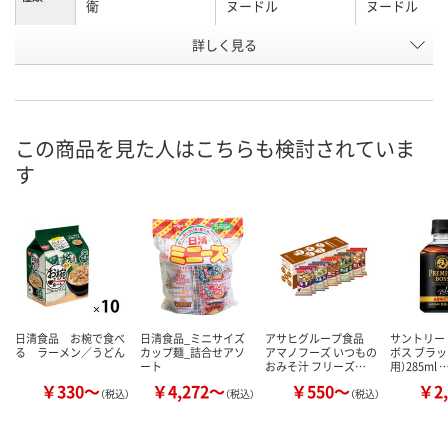
衛
ヌードル
ヌードル
お申込番
詳しく見る
U894996
UW43410
UW43411
号
5点
5点
1点
在庫
8月11日（火）
8月11日（火）
8月11日（火）
お届け日
この商品を見た人はこちらも検討されていま
す
数量
数量
数量
カゴへ
カゴへ
カ
日清食品 お椀で食べ
日清食品_ミニサイズ
アサヒグループ食品
サントリー
る ラーメン／うどん
カップ麺_詰合せアソ
アマノフーズ いつもの
ボス ブラッ
ート
おみそ汁 フリーズ…
用）285ml 
￥330～
￥4,272～
￥550～
￥2,
（税込）
（税込）
（税込）