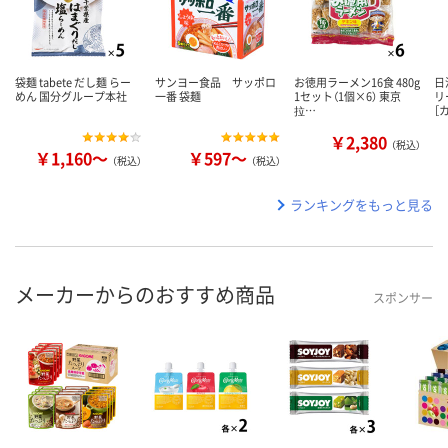
袋麺 tabete だし麺 らー
サンヨー食品 サッポロ
お徳用ラーメン16食 480g
日
めん 国分グループ本社
一番 袋麺
1セット（1個×6） 東京
リ
拉…
［
￥2,380
（税込）
￥1,160～
￥597～
（税込）
（税込）
ランキングをもっと見る
メーカーからのおすすめ商品
スポンサー