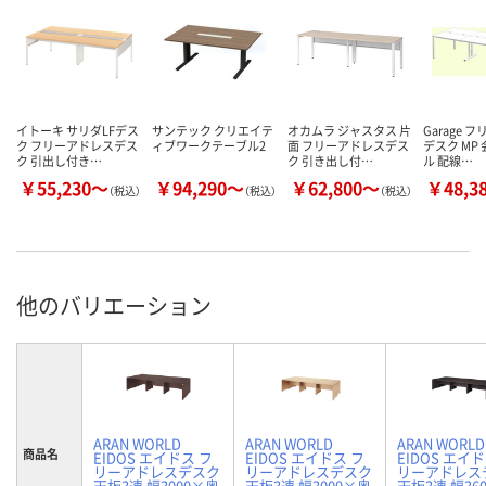
イトーキ サリダLFデス
サンテック クリエイテ
オカムラ ジャスタス 片
Garage 
ク フリーアドレスデス
ィブワークテーブル2
面 フリーアドレスデス
デスク MP
ク 引出し付き…
ク 引き出し付…
ル 配線…
￥55,230～
￥94,290～
￥62,800～
￥48,3
（税込）
（税込）
（税込）
他のバリエーション
ARAN WORLD
ARAN WORLD
ARAN WORLD
商品名
EIDOS エイドス フ
EIDOS エイドス フ
EIDOS エイ
リーアドレスデスク
リーアドレスデスク
リーアドレス
天板3連 幅3000×奥
天板3連 幅3000×奥
天板3連 幅36