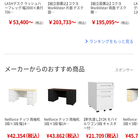
LASHデスク ラッシュハ
【組立設置込】コクヨ
【組立設置込】コクヨ
L
ーフレッグ 幅2000×奥行
WorkVista+ 片面 デスク
WorkVista+ 両面 デスク
グ
700…
固…
開…
1
￥53,400～
￥203,733～
￥195,095～
（税込）
（税込）
（税込）
ランキングをもっと見る
メーカーからのおすすめ商品
スポンサー
Netforce ナッツ 両袖机
Netforce ナッツ 両袖机
【軒先渡し】Y2K モバイ
Netfor
3段×3段 幅14…
3段×3段 幅14…
ルワゴン3段 キャスタ
3段×3段 
ー付…
¥42,354（税込）
¥43,862（税込）
¥21,709（税込）
¥45,