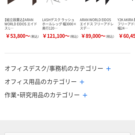
【組立設置込】ARAN
LASHデスク ラッシュ
ARAN WORLD EIDOS
Y2K AKI
WORLD EIDOS エイド
ホールレッグ 幅3000×
エイドス フリーアドレ
フリーアド
ス L…
奥行120…
スデ…
幅24…
￥53,800～
￥121,100～
￥89,000～
￥60,4
（税込）
（税込）
（税込）
オフィスデスク/事務机のカテゴリー
オフィス用品のカテゴリー
作業・研究用品のカテゴリー