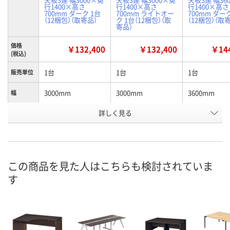
行1400×高さ
行1400×高さ
行1400×高さ
700mm ダーク 1台
700mm ライトオー
700mm ダー
（12梱包）（取寄品）
ク 1台（12梱包）（取
（12梱包）（取
寄品）
価格
￥132,400
￥132,400
￥144
(税込)
1台
1台
1台
販売単位
3000mm
3000mm
3600mm
幅
詳しく見る
ダークブラウン
ライトオーク
ダークブラウ
カラー
お申込番
P668545
P424143
P668546
号
お取り寄せ品
お取り寄せ品
お取り寄せ品
在庫
この商品を見た人はこちらも検討されていま
す
8月27日（木）
8月27日（木）
お届け日
数量
数量
お取り扱い終了しま
した
カゴへ
カ