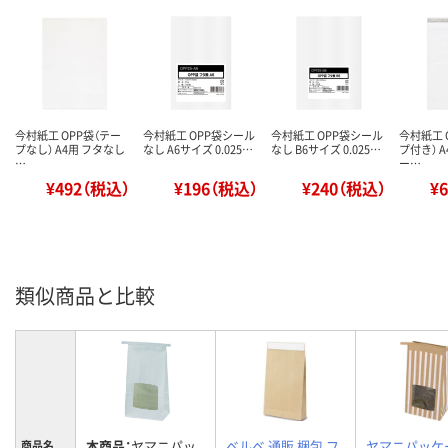
今村紙工 OPP袋（テー
今村紙工 OPP袋シール
今村紙工 OPP袋シール
今村紙工 
プなし） A4用 フタなし
なし A6サイズ 0.025…
なし B6サイズ 0.025…
プ付き） A
…
ー…
¥492（税込）
¥196（税込）
¥240（税込）
¥
類似商品と比較
本商品：
ヤマニパッ
ベルベ 通販 梱包 フ
ヤマニパッケ
商品名