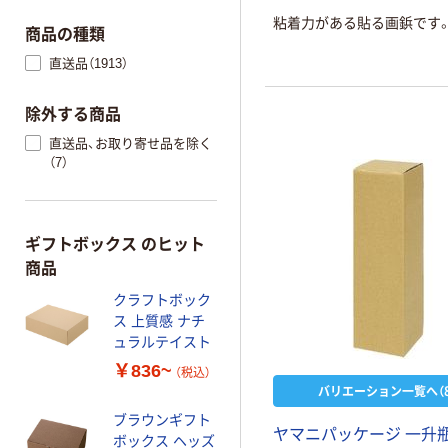
粘着力がある貼る画鋲です
商品の種類
直送品（1913）
除外する商品
直送品、お取り寄せ品を除く
（7）
ギフトボックス のヒット
商品
クラフトボック
ス 上質感 ナチ
ュラルテイスト
￥836~
（税込）
バリエーション一覧へ（8
ブラウンギフト
ヤマニパッケージ 一升瓶
ボックス ヘッズ