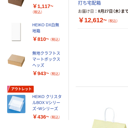
打ち宅配箱
￥1,117~
お届け日
8月27日（木）ま
（税込）
￥12,612~
（税込）
HEIKO DX白無
地箱
￥810~
（税込）
無地クラフトス
マートボックス
ヘッズ
￥943~
（税込）
アウトレット
HEIKO クリスタ
ルBOX Vシリー
ズ・Wシリーズ
￥436~
（税込）