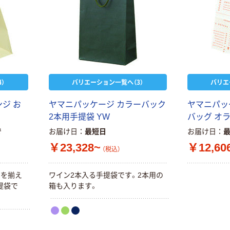
）
バリエーション一覧へ（3）
バリエ
ジ お
ヤマニパッケージ カラーバック
ヤマニパッ
2本用手提袋 YW
バッグ オ
で
お届け日
最短日
お届け日
￥23,328~
￥12,60
（税込）
ンを揃え
ワイン2本入る手提袋です。2本用の
提袋で
箱も入ります。