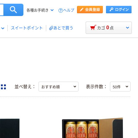
ヘルプ
各種お手続き
0
スイートポイント
あとで買う
カゴ
点
並べ替え：
表示件数：