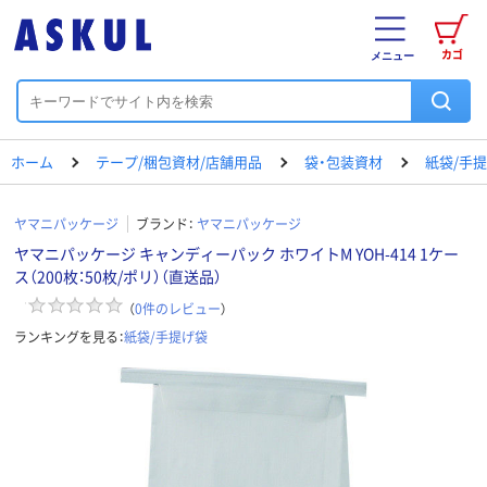
カゴ
メニュー
ホーム
テープ/梱包資材/店舗用品
袋・包装資材
紙袋/手
ヤマニパッケージ
ブランド：
ヤマニパッケージ
ヤマニパッケージ キャンディーパック ホワイトM YOH-414 1ケー
ス（200枚：50枚/ポリ）（直送品）
（
0
件のレビュー
）
ランキングを見る：
紙袋/手提げ袋