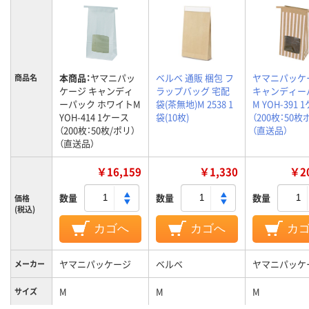
本商品：
ヤマニパッ
ベルベ 通販 梱包 フ
ヤマニパッケ
商品名
ケージ キャンディ
ラップバッグ 宅配
キャンディー
ーパック ホワイトM
袋(茶無地)M 2538 1
M YOH-391
YOH-414 1ケース
袋(10枚)
（200枚：50枚
（200枚：50枚/ポリ）
（直送品）
（直送品）
￥16,159
￥1,330
￥20
数量
数量
数量
価格
(税込)
カゴへ
カゴへ
カ
ヤマニパッケージ
ベルベ
ヤマニパッケ
メーカー
M
M
M
サイズ