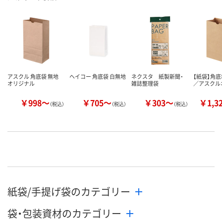
アスクル 角底袋 無地
ヘイコー 角底袋 白無地
ネクスタ 紙製新聞・
【紙袋】角
オリジナル
雑誌整理袋
／アスクル
￥998～
￥705～
￥303～
￥1,3
（税込）
（税込）
（税込）
紙袋/手提げ袋のカテゴリー
袋・包装資材のカテゴリー