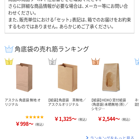
さらに詳細な商品情報が必要な場合は、メーカー等にお問い合
わせください。
また、販売単位における「セット」表記は、箱でのお届けをお約束
するものではありません。あらかじめご了承ください。
角底袋の売れ筋ランキング
アスクル 角底袋 無地 オ
【紙袋】角底袋 茶無地／
【紙袋】HEIKO 窓付紙袋
ネ
リジナル
アスクルオリジナル
（角底袋）未晒無地（茶）／
誌
シモジ…
￥1,325～
￥2,544～
（税込）
（税込）
￥998～
（税込）
ランキングをもっと見る