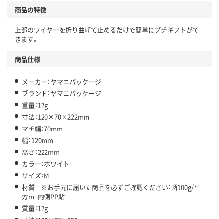
商品の特徴
上部のワイヤーを折り曲げて止めるだけで簡単にプチギフトがで
きます。
商品仕様
メーカー：ヤマニパッケージ
ブランド：ヤマニパッケージ
重量：17g
寸法：120×70×222mm
マチ幅：70mm
幅：120mm
高さ：222mm
カラー：ホワイト
サイズ：M
材質 ※お手元に届いた商品を必ずご確認ください：晒100g/平
方m+内側PP貼
質量：17g