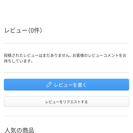
カラーグ
ホワイト系
ブラウン系
ループ
70mm
70mm
マチ幅
レビュー（0件）
17g
47g
17g
重量
17g
17g
質量
投稿されたレビューはまだありません。お客様のレビューコメントをお
待ちしています。
レビューを書く
レビューをリクエストする
人気の商品