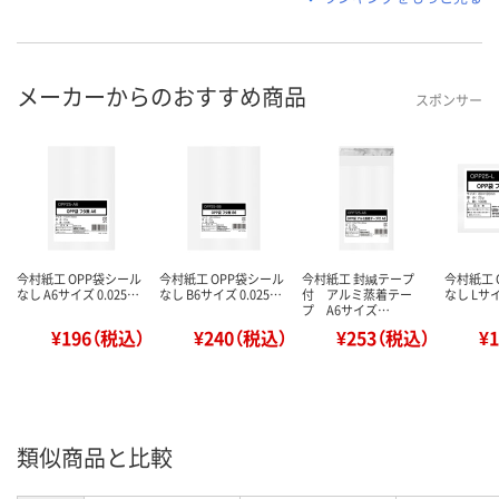
メーカーからのおすすめ商品
スポンサー
今村紙工 OPP袋シール
今村紙工 OPP袋シール
今村紙工 封緘テープ
今村紙工 
なし A6サイズ 0.025…
なし B6サイズ 0.025…
付 アルミ蒸着テー
なし Lサイ
プ A6サイズ…
¥196（税込）
¥240（税込）
¥253（税込）
¥
類似商品と比較