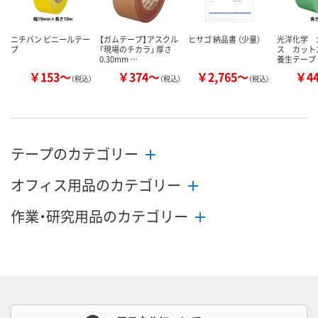
ニチバン ビニールテー
【ガムテープ】アスクル
ヒサゴ 納品書 （少量）
光洋化学 
プ
「現場のチカラ」 厚さ
ス カット
0.30mm …
養生テープ
￥153～
￥374～
￥2,765～
￥4
（税込）
（税込）
（税込）
テープのカテゴリー
オフィス用品のカテゴリー
作業・研究用品のカテゴリー