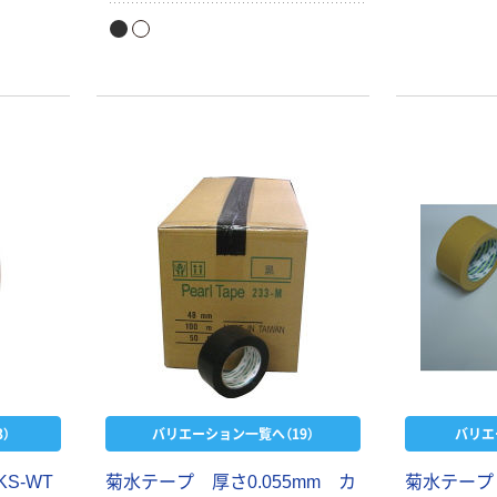
境にやさしい）防草シートや遮光ネ
ットなどの固定、ジョイント、補強・
補修には「黒」が最適です。反射シー
トや白いシートの固定、ジョイント、
補強・補修には「白」が最適です。シ
オリジナル
オリジナル
ート、マット等の固定、防草シートや
遮光ネットの端部のホツレ止めに
【ガムテープ】ア
【ガムテープ】ア
も。プラスチック製品の簡易補修に
スクル 現場のチ
スクル 現場のチ
も便利です。
カラ ラミネート
カラ 油性インク
加工 クラフトテ
で文字が書ける
￥1,170~
￥175~
（税込）
ープ
クラフトテープ
（税込）
積水化学工業 ク
ラフトテープ
No.500
￥308~
（税込）
）
バリエーション一覧へ（19）
バリエ
オリジナル
【ガムテープ】ア
KS-WT
菊水テープ 厚さ0.055mm カ
菊水テープ
スクル 現場のチ