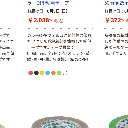
ラーOPP粘着テープ
50mm×25
カラ 油性インク
で文字が書ける
お届け日
8月9日（日）
お届け日
8
￥8,160~
クラフトテープ
（税込）
￥2,088~
￥372~
（税込）
（
無包装タイプ
本気プライス
ープで
カラーOPPフィルムに耐候性の優れ
特殊布の基
【ガムテープ】ニ
良いアク
たアクリル系粘着剤を塗布した梱包
した作業性の
チバン クラフト
般両面テ
テープです。テープ層厚：
段ボールケー
テープ No.313
4mmで薄
0.055mm。全7色：赤・オレンジ・黄・
用。手で切断
黄土 厚さ
プです。
緑・青・白・黒。台湾製。30μのOPP（二
￥247~
（税込）
0.14mm
けでは薄
軸延伸ポリプロピレン）フィルムを
出にくく
使用。段ボールケースの封かん、一般
オリジナル
ので業務
包装テープとして。識別梱包：中身
が省けま
の荷物の色やサイズによって色分け
アスクル 現場の
として。
管理できます。また加工や配送等の
チカラ カラーク
用途でも
依頼先の識別や追跡区別にも便利で
ラフトテープ 幅
りにくい
す。
50mm×長さ50m
￥277~
（税込）
ー等軽量