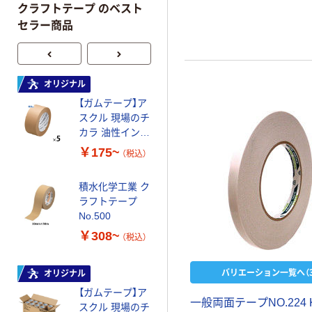
クラフトテープ のベスト
セラー商品
カモ井加工紙
オリジナル
軽包装用 和紙
【ガムテープ】ア
粘着テープ
スクル 現場のチ
￥668~
カラ 油性インク
（税込）
で文字が書ける
￥175~
（税込）
クラフトテープ
【ガムテープ】ク
ラフト粘着テー
積水化学工業 ク
プSE PK-2370
ラフトテープ
幅50mm×長さ
￥286
No.500
（税込）
50m J4266 ニト
￥308~
ムズ 1巻
（税込）
カゴへ
バリエーション一覧へ（3
オリジナル
オカモト クラ
【ガムテープ】ア
フトテープ
一般両面テープNO.224 
スクル 現場のチ
No.204 シュリ