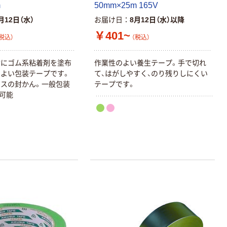
m
50mm×25m 165V
月12日（水）
お届け日
8月12日（水）以降
￥401~
税込）
（税込）
材にゴム系粘着剤を塗布
作業性のよい養生テープ。手で切れ
よい包装テープです。
て、はがしやすく、のり残りしにくい
スの封かん。一般包装
テープです。
可能