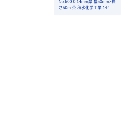
No.500 0.14mm厚 幅50mm×長
さ50m 茶 積水化学工業 1セッ
ト（5巻入）