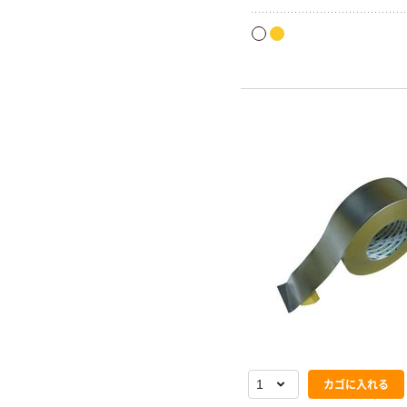
内の通行区分線に。駐車場
や歩道や自転車道のマーク
に。引張強度43N/mm 切
ターが必要 粘着剤/合成ゴ
カゴに入れる