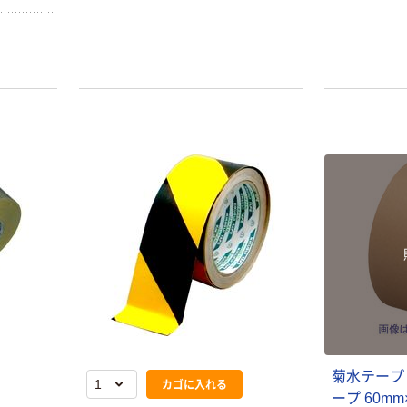
の区画線
類の標示
断にはカッ
ム系
菊水テープ
カゴに入れる
ープ 60mm×