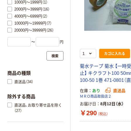
1000円～1999円（1）
2000円～3999円（16）
4000円～6999円（2）
10000円～19999円（7）
20000円～39999円（26）
〜
円
カゴに入れる
検索
菊水テープ 菊水 【一時
商品の種類
止】 キクラフト100 50m
100-50 1巻 471-0801
直送品（34）
在庫
あり
直送品
除外する商品
ＭＲＯ商品取扱店２
お届け日
8月12日（水）
直送品、お取り寄せ品を除く
（27）
￥290
（税込）