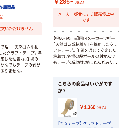
￥286~
（税込）
在庫商品
メーカー都合により販売停止中
込）
です
注文いただけません
【幅50・60mm】国内メーカーで唯一
「天然ゴム系粘着剤」を採用したクラ
で唯一「天然ゴム系粘
フトテープ。年間を通じて安定した
したクラフトテープ。年
粘着力、冬場の段ボールの封かんで
定した粘着力、冬場の
もテープの剥がれがほとんどありま
封かんでもテープの剥が
せん。包装資材業界でもクラフトテ
ありません。
ープの標準品として多数の採用実績
があるテープです。
こちらの商品はいかがです
か？
￥1,360
（税込）
【ガムテープ】 クラフトテープ