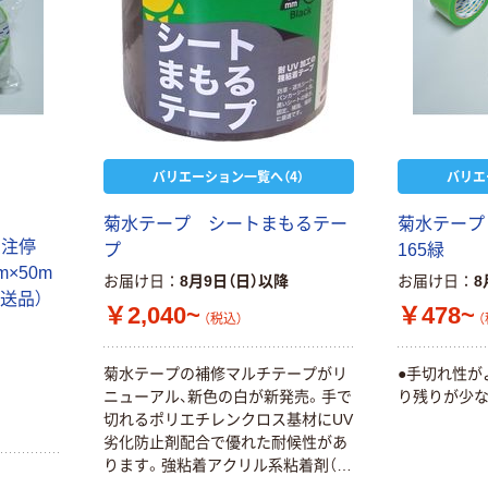
バリエーション一覧へ（4）
バリエ
菊水テープ シートまもるテー
菊水テー
受注停
プ
165緑
m×50m
お届け日
8月9日（日）以降
お届け日
8
（直送品）
￥2,040~
￥478~
（税込）
（
菊水テープの補修マルチテープがリ
●手切れ性が
ニューアル、新色の白が新発売。手で
り残りが少な
切れるポリエチレンクロス基材にUV
劣化防止剤配合で優れた耐候性があ
ります。強粘着アクリル系粘着剤（ノ
ントルエン・無溶剤タイプ採用で環