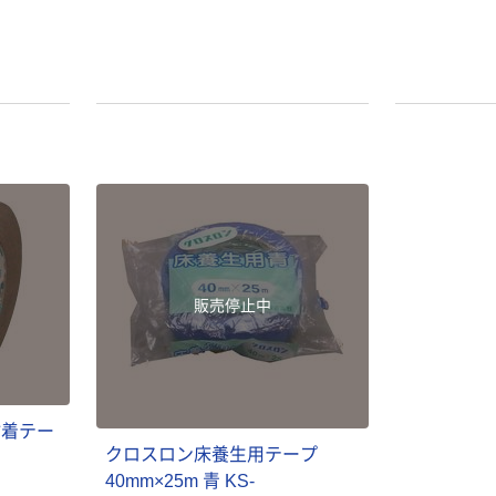
販売停止中
粘着テー
クロスロン床養生用テープ
40mm×25m 青 KS-