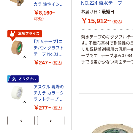
NO.224 菊水テープ
カラ 油性インク
ンク包装
￥229~
（税込）
で文字が書ける
お届け日
最短日
0.14mm厚
￥8,160~
クラフトテープ
（税込）
￥15,912~
（税込）
【ガムテープ】カ
無包装タイプ
ラークラフトテ
本気プライス
ープ No.500WC
菊水テープのキクダブルテ
積水化学工業 1
【ガムテープ】ニ
す。不織布基材で耐候性の
￥413~
（税込）
巻
チバン クラフト
リル系粘着剤採用の汎用一
テープ No.313
ープです。テープ厚み0.08
オリジナル
黄土 厚さ
手で段差が少ない両面テー
￥247~
（税込）
0.14mm
【ガムテープ】ア
写真やスクラップの貼り付
スクル 現場のチ
手なのでアルバムの厚みが
オリジナル
カラ クラフトテ
重宝します。長尺50m巻な
ープ ラミネート
用として交換・補充の手間
アスクル 現場の
￥8,790~
加工 簡易包装タ
す。一般仮止め両面テープ
チカラ カラーク
（税込）
イプ
薄手なので封筒等の封かん
ラフトテープ 幅
段差が出にくいのでかさば
50mm×長さ50m
￥277~
（税込）
です。ポスターやカレンダ
物の接着に。