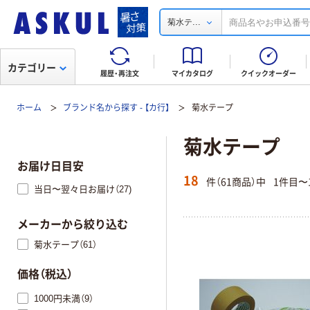
...
菊水テ
カテゴリー
履歴・再注文
マイカタログ
クイックオーダー
ホーム
ブランド名から探す - 【カ行】
菊水テープ
菊水テープ
お届け日目安
18
件（61商品）中
1件目〜
当日〜翌々日お届け（27)
メーカーから絞り込む
菊水テープ（61）
価格（税込）
1000円未満（9）