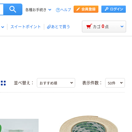
ヘルプ
各種お手続き
0
スイートポイント
あとで買う
カゴ
点
並べ替え：
表示件数：