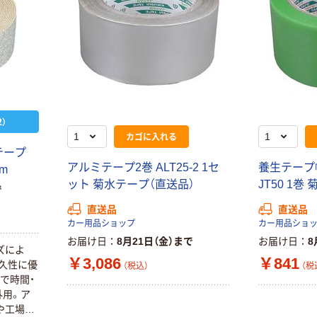
）
カゴに入れる
テープ
アルミテープ2巻 ALT25-2 1セ
養生テープ幅
m
ット 菊水テープ（直送品）
JT50 1巻
で
直送品
直送品
カー用品ショップ
カー用品ショ
お届け日
8月21日（金）まで
お届け日
8
ズによ
￥3,086
￥841
久性に優
（税込）
（税
で時間・
外用。ア
や工場構