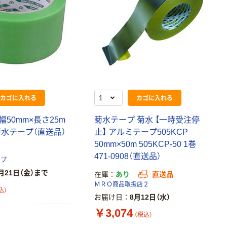
カゴに入れる
カゴに入れる
50mm×長さ25m
菊水テープ 菊水 【一時受注停
 菊水テープ（直送品）
止】 アルミテープ505KCP
50mm×50m 505KCP-50 1巻
471-0908（直送品）
ップ
月21日（金）まで
在庫
あり
直送品
ＭＲＯ商品取扱店２
込）
お届け日
8月12日（水）
￥3,074
（税込）