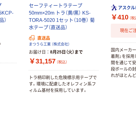
プ
セーフティートラテープ
アスクル
5KCP-
50mm×20m トラ（黄/黒） KS-
￥410
（税
送品）
TORA-5020 1セット（10巻） 菊
水テープ（直送品）
現在ご
直送品
で
まつうら工業 （株式会社）
国内メーカー
お届け日
8月25日（火）まで
着剤」を採用
￥31,157
（税込）
間を通じて安
段ボールの
れがほとんど
トラ柄印刷した危険標示用テープで
す。環境に配慮したオレフィン系フ
ィルム基材を採用しています。