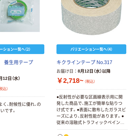
ーション一覧へ（2）
バリエーション一覧へ（4）
プ 養生用テープ
キクラインテープ No.317
お届け日
8月12日（水）以降
月12日（水）
￥2,718~
（税込）
税込）
●反射性が必要な区画線表示用に開
発した商品で、施工が簡単な貼りつ
よく、耐候性に優れ、の
け式です。●表面に散布したガラスビ
いです。
ーズにより、反射性能があります。●
従来の溶融式トラフィックペイント
に比べ、耐久性に優れ、小規模の工事
や図示標示で時間・経費のムダを省