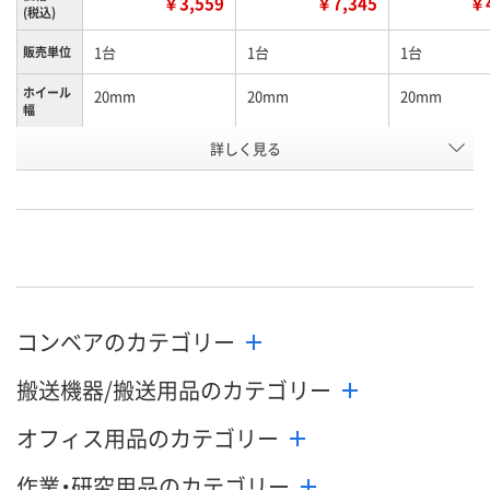
￥3,559
￥7,345
￥4
(税込)
1台
1台
1台
販売単位
ホイール
20mm
20mm
20mm
幅
お申込番
詳しく見る
P626736
P627459
P629096
号
直送品
在庫
8月26日（水）
お届け日
数量
在庫切れです
在庫切れです
コンベアのカテゴリー
（次回入荷日未定）
（次回入荷日未定）
カ
搬送機器/搬送用品のカテゴリー
オフィス用品のカテゴリー
作業・研究用品のカテゴリー