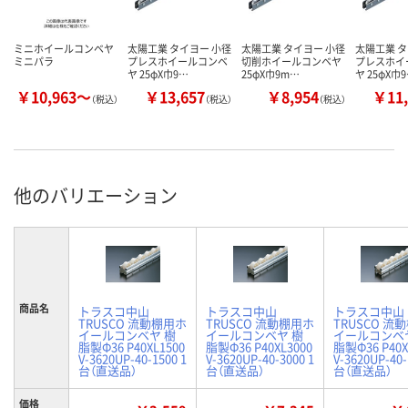
ミニホイールコンベヤ
太陽工業 タイヨー 小径
太陽工業 タイヨー 小径
太陽工業 タ
ミニパラ
プレスホイールコンベ
切削ホイールコンベヤ
プレスホイ
ヤ 25φX巾9…
25φX巾9m…
ヤ 25φX巾
￥10,963～
￥13,657
￥8,954
￥11,
（税込）
（税込）
（税込）
他のバリエーション
商品名
トラスコ中山
トラスコ中山
トラスコ中山
TRUSCO 流動棚用ホ
TRUSCO 流動棚用ホ
TRUSCO 流
イールコンベヤ 樹
イールコンベヤ 樹
イールコンベ
脂製Φ36 P40XL1500
脂製Φ36 P40XL3000
脂製Φ36 P40X
V-3620UP-40-1500 1
V-3620UP-40-3000 1
V-3620UP-40-
台（直送品）
台（直送品）
台（直送品）
価格