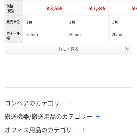
価格
￥3,559
￥7,345
￥4
(税込)
1台
1台
1台
販売単位
ホイール
20mm
20mm
20mm
幅
お申込番
詳しく見る
P626736
P627459
P629096
号
直送品
在庫
8月25日（火）
お届け日
数量
在庫切れです
在庫切れです
コンベアのカテゴリー
（次回入荷日未定）
（次回入荷日未定）
カ
搬送機器/搬送用品のカテゴリー
オフィス用品のカテゴリー