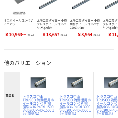
ミニホイールコンベヤ
太陽工業 タイヨー 小径
太陽工業 タイヨー 小径
太陽工業 タ
ミニパラ
プレスホイールコンベ
切削ホイールコンベヤ
プレスホイ
ヤ 25φX巾9…
25φX巾9m…
ヤ 25φX巾
￥10,963～
￥13,657
￥8,954
￥11,
（税込）
（税込）
（税込）
他のバリエーション
商品名
トラスコ中山
トラスコ中山
トラスコ中山
TRUSCO 流動棚用ホ
TRUSCO 流動棚用ホ
TRUSCO 流
イールコンベヤ 樹
イールコンベヤ 樹
イールコンベ
脂製Φ36 P40XL1500
脂製Φ36 P40XL3000
脂製Φ36 P40X
V-3620UP-40-1500 1
V-3620UP-40-3000 1
V-3620UP-40-
台（直送品）
台（直送品）
台（直送品）