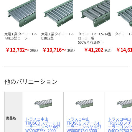
太陽工業 タイヨー TR-
太陽工業 タイヨー TR-
タイヨー TRーC5714型
タイヨー TR
K4816型 ローラー
B3812型
ローラー幅
500W×P75MM…
￥12,762～
￥10,716～
￥41,202
￥14,6
（税込）
（税込）
（税込）
他のバリエーション
商品名
トラスコ中山
トラスコ中山
トラスコ中山
TRUSCO スチールロ
TRUSCO スチールロ
TRUSCO ス
ーラーコンベヤ Φ57
ーラーコンベヤ Φ57
ーラーコンベヤ
W300XP75XL2000
W500XP75XL3000
W400XP75XL2