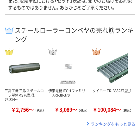
また、販売単位における「セット」表記は、箱でのお届けをお約束
するものではありません。あらかじめご了承ください。
スチールローラーコンベヤの売れ筋ランキ
ング
三鈴工機 三鈴 スチールロ
伊東電機 ITOH ファミリ
タイヨー TR-B3823T型_1
ーラ単体MS76型 径
ー ARI-38-370
76.3X4…
￥2,756～
￥3,089～
￥100,084～
（税込）
（税込）
（税込）
ランキングをもっと見る