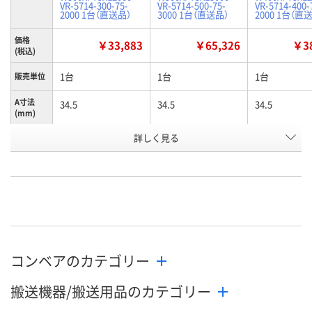
VR-5714-300-75-
VR-5714-500-75-
VR-5714-400-
2000 1台（直送品）
3000 1台（直送品）
2000 1台（直
価格
￥33,883
￥65,326
￥38
(税込)
1台
1台
1台
販売単位
A寸法
34.5
34.5
34.5
(mm)
お申込番
詳しく見る
P616008
P628012
P627875
号
直送品
直送品
直送品
在庫
8月26日（水）まで
8月26日（水）まで
8月26日（水）
お届け日
数量
数量
数量
コンベアのカテゴリー
カゴへ
カゴへ
カ
搬送機器/搬送用品のカテゴリー