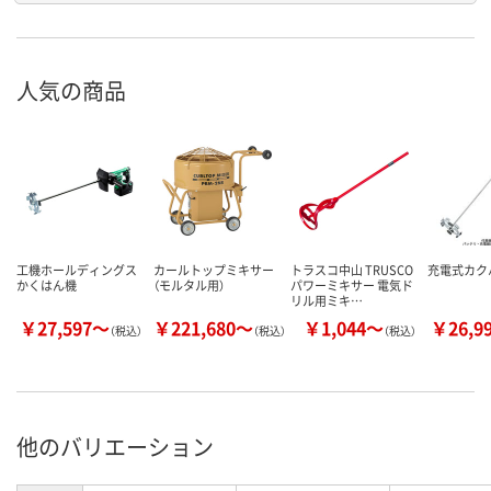
人気の商品
工機ホールディングス
カールトップミキサー
トラスコ中山 TRUSCO
充電式カク
かくはん機
（モルタル用）
パワーミキサー 電気ド
リル用ミキ…
￥27,597～
￥221,680～
￥1,044～
￥26,9
（税込）
（税込）
（税込）
他のバリエーション