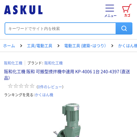
カゴ
メニュー
ホーム
工具/電動工具
電動工具 (建築・はつり）
かくはん
阪和化工機
ブランド：
阪和化工機
阪和化工機 阪和 可搬型攪拌機中速用 KP-4006 1台 240-4397（直送
品）
（
0
件のレビュー
）
ランキングを見る：
かくはん機