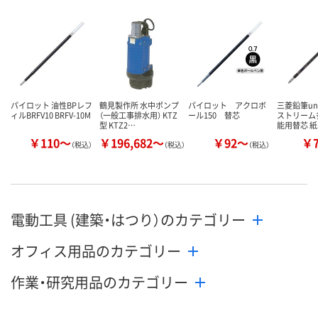
数量
数量
数量
カゴへ
カゴへ
カ
パイロット 油性BPレフ
鶴見製作所 水中ポンプ
パイロット アクロボ
三菱鉛筆un
ィルBRFV10 BRFV-10M
（一般工事排水用） KTZ
ール150 替芯
ストリーム
型 KTZ2…
能用替芯 
￥110～
￥196,682～
￥92～
￥
（税込）
（税込）
（税込）
電動工具 (建築・はつり）のカテゴリー
オフィス用品のカテゴリー
作業・研究用品のカテゴリー