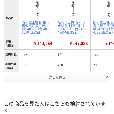
商品名
阪和化工機 阪和 可
阪和化工機 阪和 可
阪和化工機 阪
搬式攪拌機中速用
搬型攪拌機中速用
搬型攪拌機中
KP-4096B 1台 401-
KP-4001B 1台 240-
KP-4090B 1台
8890（直送品）
4346（直送品）
4338（直送品）
価格
￥140,264
￥147,083
￥144
(税込)
1台
1台
1台
販売単位
羽根外径
160
200
200
(mm)
軸長
詳しく見る
600
800
800
(mm)
お申込番
HE49057
P632564
P615171
号
この商品を見た人はこちらも検討されていま
直送品
直送品
直送品
在庫
す
8月25日（火）まで
8月25日（火）まで
8月25日（火）
お届け日