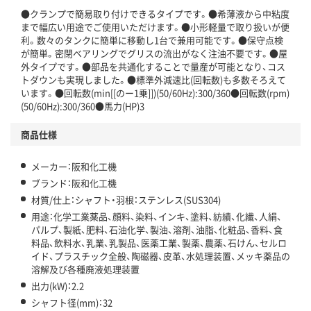
●クランプで簡易取り付けできるタイプです。●希薄液から中粘度
まで幅広い用途でご使用いただけます。●小形軽量で取り扱いが便
利。数々のタンクに簡単に移動し1台で兼用可能です。●保守点検
が簡単。密閉ベアリングでグリスの流出がなく注油不要です。●屋
外タイプです。●部品を共通化することで量産が可能となり、コス
トダウンも実現しました。●標準外減速比(回転数)も多数そろえて
います。●回転数(min[[のー1乗]])(50/60Hz):300/360●回転数(rpm)
(50/60Hz):300/360●馬力(HP)3
商品仕様
メーカー：阪和化工機
ブランド：阪和化工機
材質/仕上：シャフト・羽根：ステンレス(SUS304)
用途：化学工業薬品、顔料、染料、インキ、塗料、紡績、化繊、人絹、
パルプ、製紙、肥料、石油化学、製油、溶剤、油脂、化粧品、香料、食
料品、飲料水、乳業、乳製品、医薬工業、製薬、農薬、石けん、セルロ
イド、プラスチック全般、陶磁器、皮革、水処理装置、メッキ薬品の
溶解及び各種廃液処理装置
出力(kW)：2.2
シャフト径(mm)：32