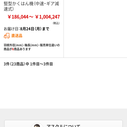
竪型かくはん機（中速・ギア減
速式）
￥186,044
￥1,004,247
お届け日：
8月24日（月）まで
直送品
羽根外径(mm)・軸長(mm)・販売単位違いの
商品が
6
商品あります
3件（23商品）中 1件目～3件目
アスクルについて