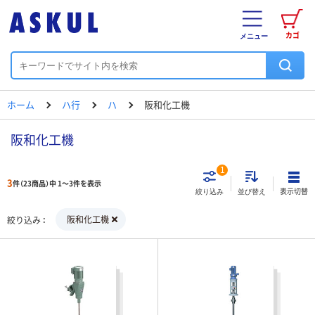
カゴ
メニュー
ホーム
ハ行
ハ
阪和化工機
阪和化工機
1
3
件（23商品）中 1～3件を表示
表示切替
絞り込み
並び替え
阪和化工機
絞り込み