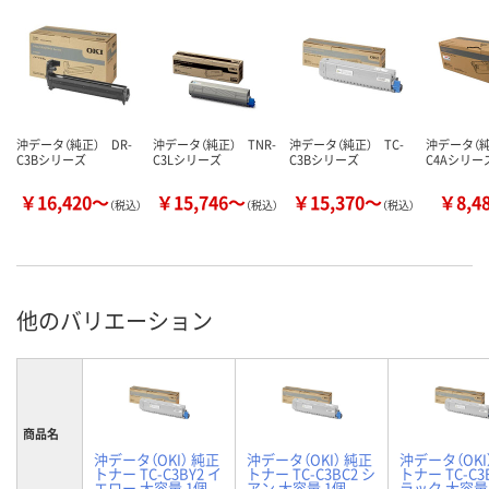
沖データ（純正） DR-
沖データ（純正） TNR-
沖データ（純正） TC-
沖データ（純
C3Bシリーズ
C3Lシリーズ
C3Bシリーズ
C4Aシリー
￥16,420～
￥15,746～
￥15,370～
￥8,4
（税込）
（税込）
（税込）
他のバリエーション
商品名
沖データ（OKI） 純正
沖データ（OKI） 純正
沖データ（OKI
トナー TC-C3BY2 イ
トナー TC-C3BC2 シ
トナー TC-C3
エロー 大容量 1個
アン 大容量 1個
ラック 大容量