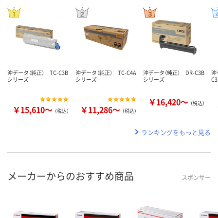
沖データ（純正） TC-C3B
沖データ（純正） TC-C4A
沖データ（純正） DR-C3B
沖
シリーズ
シリーズ
シリーズ
C
￥16,420～
（税込）
￥15,610～
￥11,286～
（税込）
（税込）
ランキングをもっと見る
メーカーからのおすすめ商品
スポンサー