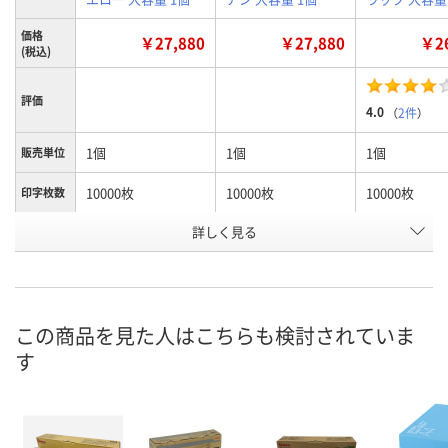
価格
￥27,880
￥27,880
￥26
(税込)
評価
4.0
（
2件
）
1個
1個
1個
販売単位
10000枚
10000枚
10000枚
印字枚数
詳しく見る
イエロー
シアン
ブラック
カラー
お申込番
P657309
P657303
P657305
号
あり
あり
あり
在庫
この商品を見た人はこちらも検討されていま
す
8月11日（火）
8月11日（火）
8月10日（月）
お届け日
数量
数量
数量