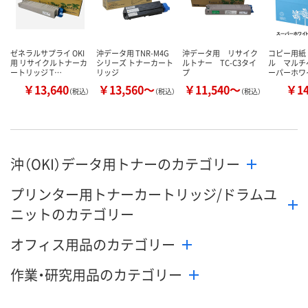
カゴへ
カゴへ
カ
ゼネラルサプライ OKI
沖データ用 TNR-M4G
沖データ用 リサイク
コピー用紙
用 リサイクルトナーカ
シリーズ トナーカート
ルトナー TC-C3タイ
ル マルチ
ートリッジ T…
リッジ
プ
ーパーホワ
￥13,640
￥13,560～
￥11,540～
￥1
（税込）
（税込）
（税込）
沖（OKI）データ用トナーのカテゴリー
プリンター用トナーカートリッジ/ドラムユ
ニットのカテゴリー
オフィス用品のカテゴリー
作業・研究用品のカテゴリー