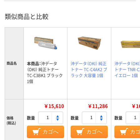
類似商品と比較
本商品：
沖データ
沖データ（OKI） 純正
沖データ（OKI
商品名
（OKI） 純正トナー
トナー TC-C4AK2 ブ
トナー TNR-C
TC-C3BK1 ブラック
ラック 大容量 1個
イエロー 1個
1個
￥15,610
￥11,286
￥16
数量
数量
数量
価格
(税込)
カゴへ
カゴへ
カ