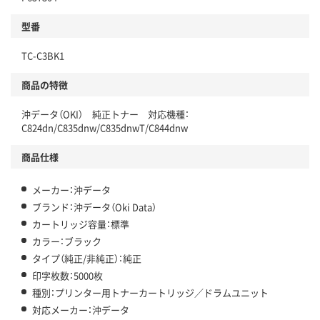
型番
TC-C3BK1
商品の特徴
沖データ（OKI） 純正トナー 対応機種：
C824dn/C835dnw/C835dnwT/C844dnw
商品仕様
メーカー：沖データ
ブランド：沖データ（Oki Data）
カートリッジ容量：標準
カラー：ブラック
タイプ（純正/非純正）：純正
印字枚数：5000枚
種別：プリンター用トナーカートリッジ／ドラムユニット
対応メーカー：沖データ