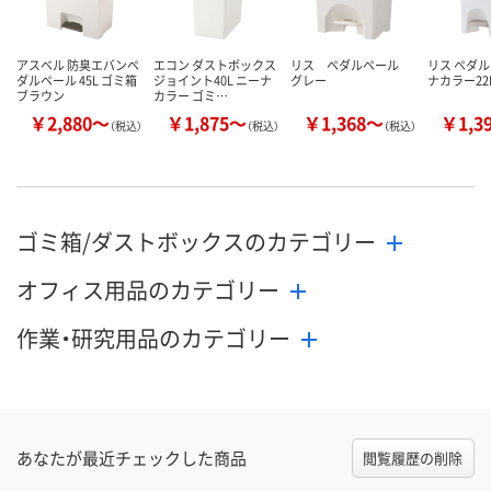
アスベル 防臭エバンペ
エコン ダストボックス
リス ペダルペール
リス ペダル
ダルペール 45L ゴミ箱
ジョイント40L ニーナ
グレー
ナカラー22
ブラウン
カラー ゴミ…
￥2,880～
￥1,875～
￥1,368～
￥1,3
（税込）
（税込）
（税込）
ゴミ箱/ダストボックスのカテゴリー
オフィス用品のカテゴリー
作業・研究用品のカテゴリー
あなたが最近チェックした商品
閲覧履歴の削除