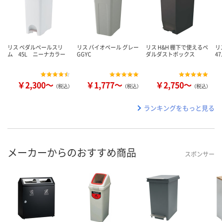
リス ペダルペールスリ
リス バイオペール グレー
リス H&H 棚下で使えるペ
リ
ム 45L ニーナカラー
GGYC
ダルダストボックス
47
￥2,300～
￥1,777～
￥2,750～
（税込）
（税込）
（税込）
ランキングをもっと見る
メーカーからのおすすめ商品
スポンサー