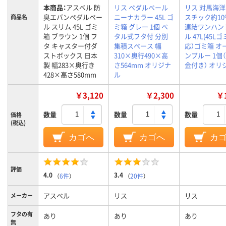
本商品：
アスベル 防
リス ペダルペール
リス 対馬海
臭エバンペダルペー
ニーナカラー 45L ゴ
スチック約10
商品名
ル スリム 45L ゴミ
ミ箱 グレー 1個 ペ
連結ワンハン
箱 ブラウン 1個 フ
タル式フタ付 分別
ル 47L(45L
タ キャスター付ダ
集積スペース 幅
応）ゴミ箱 オ
ストボックス 日本
310×奥行490×高
ンブルー 1個
製 幅283×奥行き
さ564mm オリジナ
金付き） オリ
428×高さ580mm
ル
￥3,120
￥2,300
￥1
数量
数量
数量
価格
(税込)
カゴへ
カゴへ
カ
評価
4.0
3.4
（
6件
）
（
20件
）
アスベル
リス
リス
メーカー
フタの有
あり
あり
あり
無