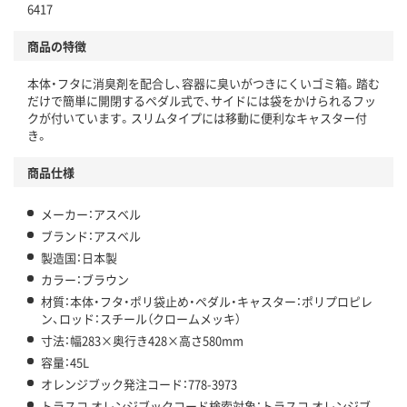
6417
商品の特徴
本体・フタに消臭剤を配合し、容器に臭いがつきにくいゴミ箱。踏む
だけで簡単に開閉するペダル式で、サイドには袋をかけられるフッ
クが付いています。スリムタイプには移動に便利なキャスター付
き。
商品仕様
メーカー：アスベル
ブランド：アスベル
製造国：日本製
カラー：ブラウン
材質：本体・フタ・ポリ袋止め・ペダル・キャスター：ポリプロピレ
ン、ロッド：スチール（クロームメッキ）
寸法：幅283×奥行き428×高さ580mm
容量：45L
オレンジブック発注コード：778-3973
トラスコ オレンジブックコード検索対象：トラスコ オレンジブ