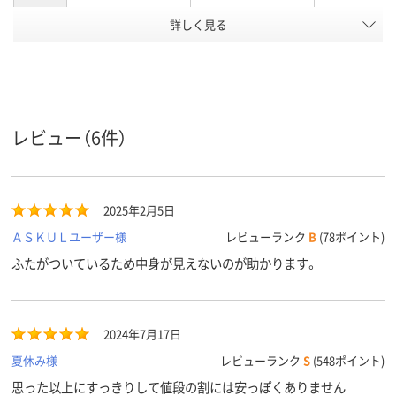
カラーグ
詳しく見る
ブラウン系
グレー系
ブルー系
ループ
アスクル
商品環境
15
35
スコア
レビュー（6件）
2025年2月5日
ＡＳＫＵＬユーザー様
レビューランク
B
(78ポイント)
ふたがついているため中身が見えないのが助かります。
2024年7月17日
夏休み様
レビューランク
S
(548ポイント)
思った以上にすっきりして値段の割には安っぽくありません