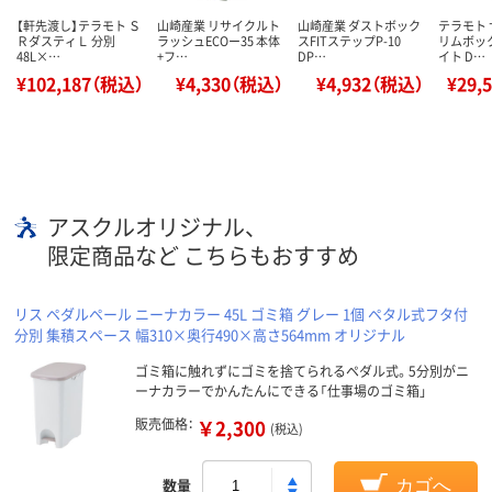
【軒先渡し】テラモト Ｓ
山崎産業 リサイクルト
山崎産業 ダストボック
テラモト
ＲダスティＬ 分別
ラッシュECOー35 本体
スFITステップP-10
リムボッ
48L×…
+フ…
DP…
イト D…
¥102,187（税込）
¥4,330（税込）
¥4,932（税込）
¥29,
アスクルオリジナル、
限定商品など こちらもおすすめ
リス ペダルペール ニーナカラー 45L ゴミ箱 グレー 1個 ペタル式フタ付
分別 集積スペース 幅310×奥行490×高さ564mm オリジナル
ゴミ箱に触れずにゴミを捨てられるペダル式。5分別がニ
ーナカラーでかんたんにできる「仕事場のゴミ箱」
販売価格：
￥2,300
(税込)
数量
カゴへ