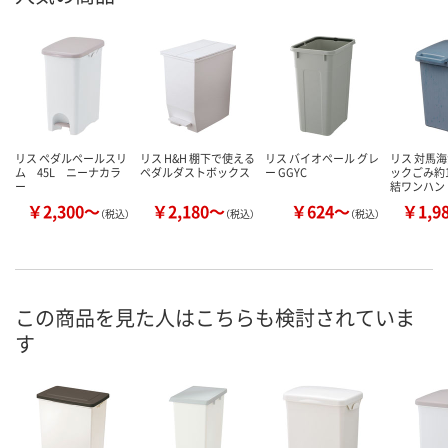
リス ペダルペールスリ
リス H&H 棚下で使える
リス バイオペール グレ
リス 対馬
ム 45L ニーナカラ
ペダルダストボックス
ー GGYC
ックごみ約1
ー
結ワンハン
￥2,300～
￥2,180～
￥624～
￥1,9
（税込）
（税込）
（税込）
この商品を見た人はこちらも検討されていま
す