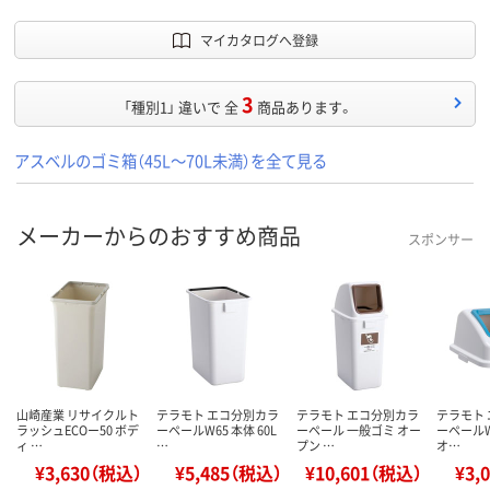
マイカタログへ登録
3
「種別1」 違いで 全
商品あります。
アスベルのゴミ箱（45L～70L未満）を全て見る
メーカーからのおすすめ商品
スポンサー
山崎産業 リサイクルト
テラモト エコ分別カラ
テラモト エコ分別カラ
テラモト
ラッシュECOー50 ボデ
ーペールW65 本体 60L
ーペール 一般ゴミ オー
ーペールW
ィ …
…
プン …
オ…
¥3,630（税込）
¥5,485（税込）
¥10,601（税込）
¥3,