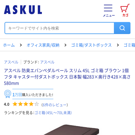
カゴ
メニュー
ホーム
オフィス家具/収納
ゴミ箱/ダストボックス
ゴミ箱（
アスベル
ブランド：
アスベル
アスベル 防臭エバンペダルペール スリム 45L ゴミ箱 ブラウン 1個
フタ キャスター付ダストボックス 日本製 幅283×奥行き428×高さ
580mm
1
万回
購入いただきました！
4.0
（
6
件のレビュー
）
ランキングを見る：
ゴミ箱（45L～70L未満）