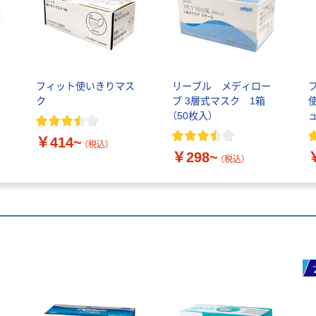
フィット使いきりマス
リーブル メディロー
ク
ブ 3層式マスク 1箱
（50枚入）
￥414~
（税込）
￥298~
入
（税込）