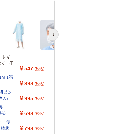
次のスライドへ
 レギ
捨て 不
￥547
（税込）
1M 1箱
￥398
（税込）
紐ピン
￥995
0枚入)
（税込）
ブルー
￥698
感染対
（税込）
ト 使
￥798
プ 棒状
（税込）