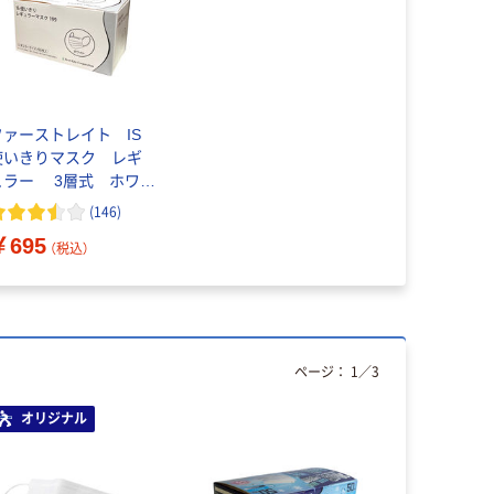
ファーストレイト IS
使いきりマスク レギ
ュラー 3層式 ホワイ
ト FR-199 使い捨
(
146
)
て 不織布 1箱（50枚
￥695
）
（税込）
ページ：
1
／
3
オリジナル