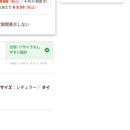
499
／￥454（税抜き）
可
（税込）
￥9.98
枚あたり
（税込）
定期間表示しない
35164065016
分別・リサイクルし
やすい設計
分別・リサイクルしやす
い設計
温室効果ガスなどの削減
サイズ
レギュラー
／
タイ
詳細「
アスクル商品環境スコ