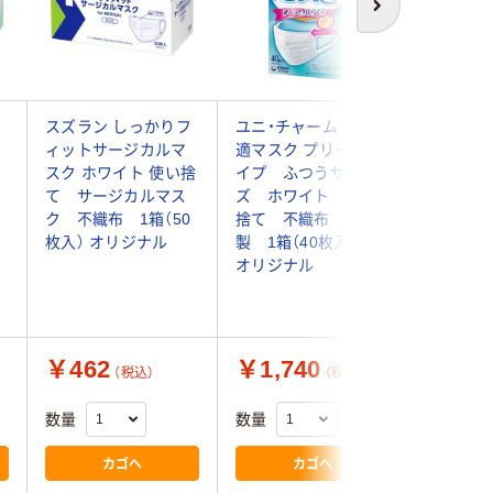
次へ
スズラン しっかりフ
ユニ・チャーム 超快
伊藤忠リ
ジ
ィットサージカルマ
適マスク プリーツタ
ンク フ
スク ホワイト 使い捨
イプ ふつうサイ
ク 3層
て サージカルマス
ズ ホワイト 使い
サイズ
ク 不織布 1箱（50
捨て 不織布 日本
IRLM-
枚入） オリジナル
製 1箱（40枚入）
て 不織布
オリジナル
枚入）
￥462
￥1,740
￥525
（税込）
（税込）
数量
数量
数量
カゴへ
カゴへ