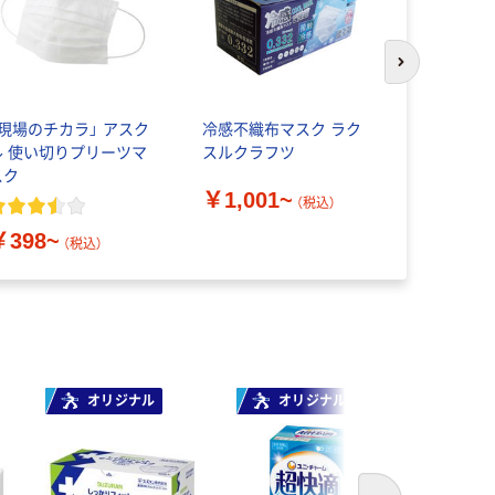
次のスライド
「現場のチカラ」 アスク
冷感不織布マスク ラク
白元アース
ル 使い切りプリーツマ
スルクラフツ
マスク
スク
￥1,001~
（税込）
￥218~
￥398~
（税込）
オリジナル
オリジナル
人気商