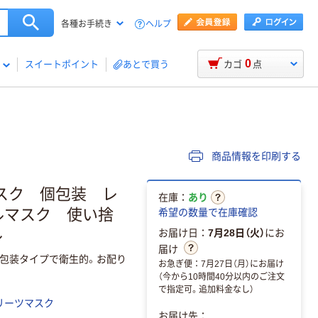
ヘルプ
各種お手続き
0
スイートポイント
あとで買う
カゴ
点
商品情報を印刷する
スク 個包装 レ
在庫：
あり
ルマスク 使い捨
希望の数量で在庫確認
ル
お届け日：
7月28日（火）
にお
届け
包装タイプで衛生的。お配り
お急ぎ便：7月27日（月）にお届け
（今から10時間40分以内のご注文
で指定可。追加料金なし）
リーツマスク
お届け先：