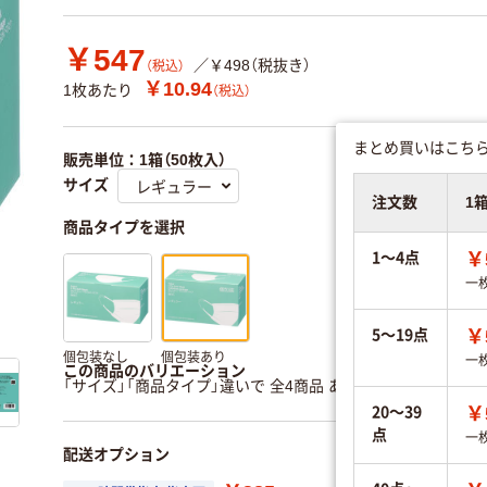
￥547
／￥498（税抜き）
（税込）
￥10.94
1枚あたり
（税込）
まとめ買いはこちら
販売単位：1箱（50枚入）
サイズ
注文数
1
商品タイプを選択
1～4点
￥
一
5～19点
￥
個包装なし
個包装あり
一
この商品のバリエーション
「サイズ」「商品タイプ」違いで 全4商品 あります。
すべてのバ
20～39
￥
点
一
配送オプション