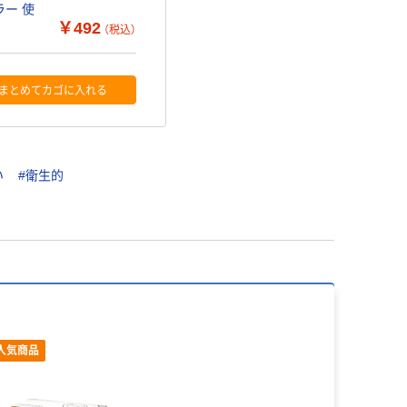
ラー 使
￥492
（税込）
まとめてカゴに入れる
い
#衛生的
人気商品