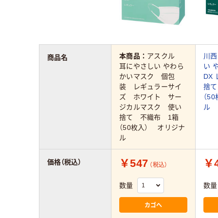
本商品：
アスクル
川西
商品名
耳にやさしい やわら
い 
かいマスク 個包
DX
装 レギュラーサイ
捨て
ズ ホワイト サー
（5
ジカルマスク 使い
ル
捨て 不織布 1箱
（50枚入） オリジナ
ル
￥547
￥4
価格（税込）
（税込）
数量
数量
カゴへ